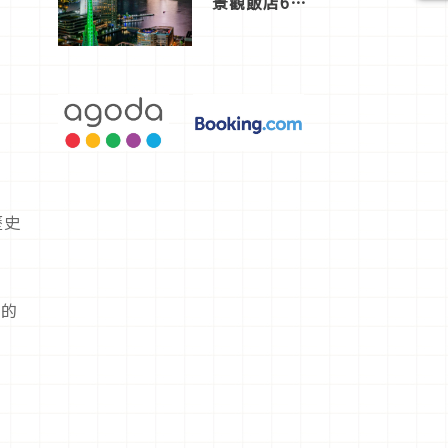
景觀飯店6
選，讓你不
用人擠人悠
閒欣賞
歷史
覺的