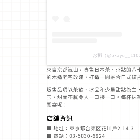
お粥（@okayu__1
來自京都嵐山，專售日本茶、茶點的八
的木造老宅改建，打造一間融合日式復
販售品項以茶飲、冰品和少量甜點為主
玉，甜而不膩令人一口接一口。每杯抹
饗宴呢！
店舖資訊
■ 地址：東京都台東区花川⼾2-14-3
■ 電話：03-5830-6824