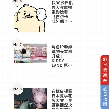
No.
6
快90公斤肌
肉大叔能進
電影院看
《吉伊卡
哇》嗎？日
本重金屬樂
團「打首」
會長與
nagano老師
一同給出了
No.
7
角色IP粉絲
答案
購物天堂再
升級！
旅日優惠券
KIDDY
LAND 原宿
店吉伊卡哇
迎客，新開
幕
OMOKADO
店3分即達
No.
8
旅日地圖
在飯店裡看
日本夏季花
火大會！星
野集團煙火