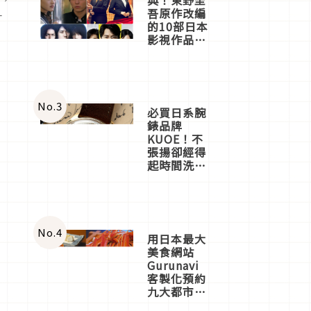
吾原作改編
一
的10部日本
影視作品推
薦
No.
3
必買日系腕
錶品牌
KUOE！不
張揚卻經得
起時間洗鍊
的經典之作
五選
No.
4
用日本最大
美食網站
Gurunavi
客製化預約
九大都市餐
廳，打造專