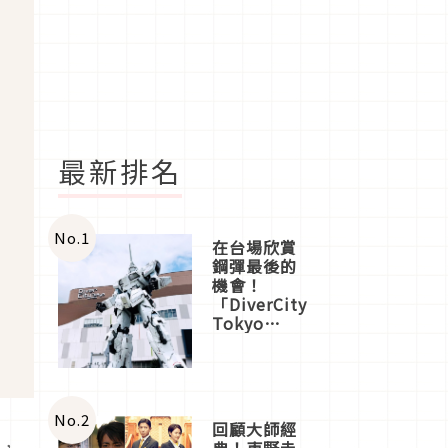
最新排名
No.
1
在台場欣賞
鋼彈最後的
機會！
「DiverCity
Tokyo
Plaza」搭
船、購物、
美食及夜
景，一次全
體驗
No.
2
回顧大師經
樓，
典！東野圭