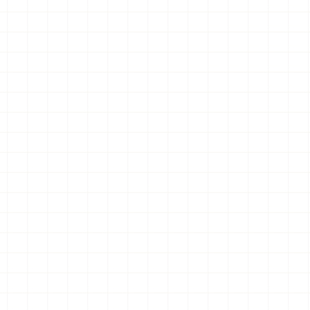
屬美食體
驗！