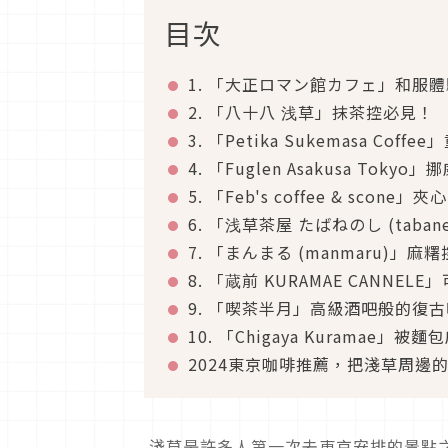
目次
1. 「大正ロマン館カフェ」和服
2. 「八十八 浅草」抹茶控必見！
3. 「Petika Sukemasa Co
4. 「Fuglen Asakusa Tok
5. 「Feb's coffee & scone
6. 「浅草茶屋 たばねのし (taba
7. 「まんまる (manmaru)」
8. 「蔵前 KURAMAE CANN
9. 「喫茶半月」高級酒吧般的復
10. 「Chigaya Kuramae
2024東京咖啡推薦，把淺草周邊
淺草是許多人第一次去東京安排的景點