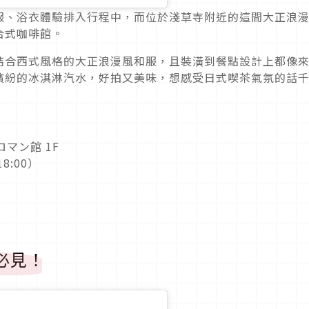
服、浴衣體驗排入行程中，而位於淺草寺附近的這間大正浪
合式咖啡館。
結合西式風格的大正浪漫風和服，且裝潢到餐點設計上都像
繽紛的冰淇淋汽水，好拍又美味，想感受日式喫茶氣氛的話
ロマン館 1F
8:00）
控必見！