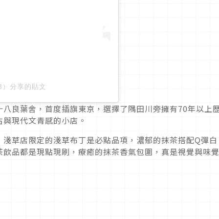
103）分享的貼文
十八良葉舍，首度插旗東京，選擇了隅田川旁擁有70年以上
古與現代文青感的小店。
，淺草店限定的淺草布丁是必點品項，濃郁的抹茶搭配Q彈白
茶飲品都是現點現刷，療癒的抹茶香氣包圍，真是視覺與味