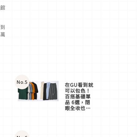
漫館
來到
千萬
No.
5
在GU看到就
可以包色！
百搭基礎單
品 6選，閉
眼全收也不
心疼