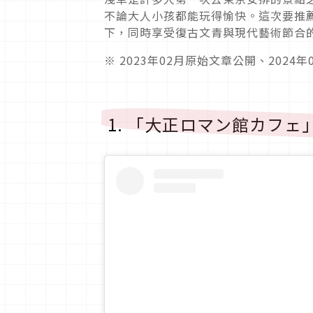
不論大人小孩都能玩得愉快。這次要推
下，同時享受復古文青與現代藝術節合
※ 2023年02月原始文章公開、2024
1. 「大正ロマン館カフ