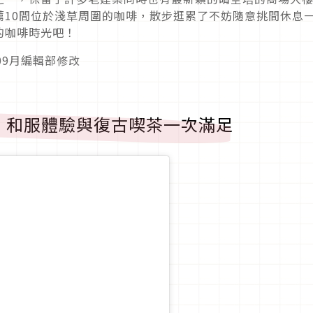
薦10間位於淺草周圍的咖啡，散步逛累了不妨隨意挑間休息
的咖啡時光吧！
年09月編輯部修改
ェ」和服體驗與復古喫茶一次滿足