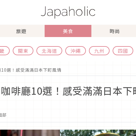
旅遊
美食
時尚
畿
關東
北海道
沖繩
九州
四國
廳10選！感受滿滿日本下町風情
去咖啡廳10選！感受滿滿日本下
編輯部