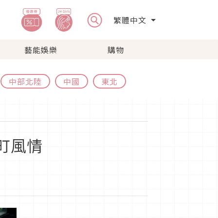
繁體中文
藝能娛樂
購物
中部北陸
中國
東北
町風情