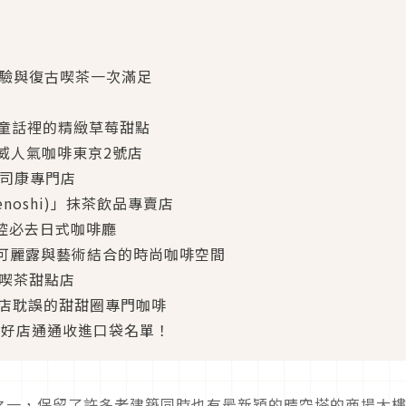
體驗與復古喫茶一次滿足
ffee」童話裡的精緻草莓甜點
yo」挪威人氣咖啡東京2號店
」夾心司康專門店
nenoshi)」抹茶飲品專賣店
麻糬控必去日式咖啡廳
ELE」可麗露與藝術結合的時尚咖啡空間
古喫茶甜點店
」被麵包店耽誤的甜甜圈專門咖啡
的好店通通收進口袋名單！
之一，保留了許多老建築同時也有最新穎的晴空塔的商場大