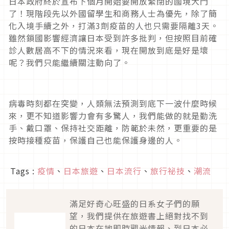
日本政府終於宣布下個月開始要開放緊閉的國境大門
了！現階段先以外國留學生和商務人士為優先，除了簡
化入境手續之外，打滿3劑疫苗的人也只需要隔離3天。
雖然鎖國影響經濟讓日本受到許多批判，但按照目前確
診人數居高不下的情況來看，現在開放到底是好是壞
呢？我們只能繼續關注動向了。
病毒時刻都在突變，人類無法預測到底下一波什麼時候
來，更不知道影響力會有多驚人，我們能做的就是勤洗
手、戴口罩、保持社交距離，防範於未然，更重要的是
按時接種疫苗，保護自己也能保護身邊的人。
Tags :
疫情
、
日本旅遊
、
日本流行
、
旅行祕技
、
潮流
滿足好奇心旺盛的日系女子們的願
望，我們提供在旅遊書上絕對找不到
的日本在地即時觀光情報、到日本必