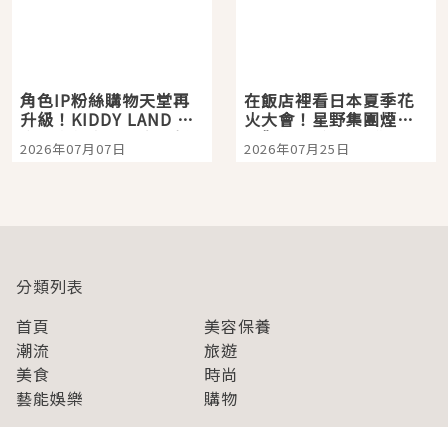
角色IP粉絲購物天堂再
在飯店裡看日本夏季花
升級！KIDDY LAND 原
火大會！星野集團煙火
宿店吉伊卡哇迎客，新
景觀飯店6選，讓你不用
2026年07月07日
2026年07月25日
開幕 OMOKADO 店3分
人擠人悠閒欣賞
即達
分類列表
首頁
美容保養
潮流
旅遊
美食
時尚
藝能娛樂
購物