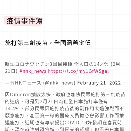
疫情事件簿
施打第三劑疫苗，全國涵蓋率低
新型コロナワクチン3回目接種 全人口の14.4％ (2月
21日)
#nhk_news
https://t.co/my1GfWSgal
— NHKニュース (@nhk_news)
February 21, 2022
因Omicron擴散太快，政府也加快民眾施打第三劑疫苗
的速度，可是到2月21日為止全日本施打率僅有
14.4%，部分民眾因施打疫苗後的副作用太過強烈而不
願意施打，甚至第一線的醫療人員擔心會影響工作而推
遲施打，近期也有專家提出COVID-19好發期在春夏時
期，現在就注射恐會撐不到夏天的疑慮，但看著日本與