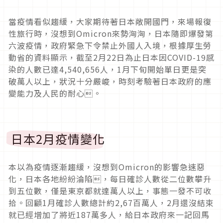
當疫情看似趨緩，大家期待著日本敞開國門，來場報復
性旅行時，沒想到Omicron來勢洶洶，日本隨即爆發第
六波疫情，政府緊急下令禁止外國人入境，根據厚生勞
動省的資料顯示，截至2月22日為止日本因COVID-19感
染的人數已達4,540,656人，1月下旬開始單日更是突
破萬人以上，狀況十分嚴峻，時刻考驗著日本政府的應
變能力及人民的耐心。
日本2月疫情變化
本以為疫情逐漸趨緩，沒想到Omicron的影響急速惡
化，日本各地紛紛淪陷，每日確診人數從二位數攀升
到五位數，僅是東京都就達萬人以上，事態一發不可收
拾。回顧1月確診人數總計約2,67百萬人，2月還沒結束
就已經增加了將近187萬多人，給日本政府來一記回馬