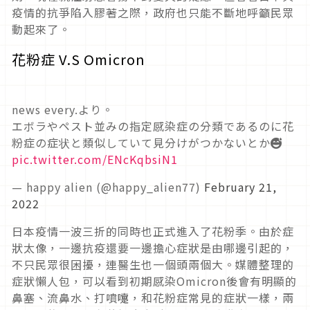
疫情的抗爭陷入膠著之際，政府也只能不斷地呼籲民眾
動起來了。
花粉症 V.S Omicron
news every.より。
エボラやペスト並みの指定感染症の分類であるのに花
粉症の症状と類似していて見分けがつかないとか😅
pic.twitter.com/ENcKqbsiN1
— happy alien (@happy_alien77)
February 21,
2022
日本疫情一波三折的同時也正式進入了花粉季。由於症
狀太像，一邊抗疫還要一邊擔心症狀是由哪邊引起的，
不只民眾很困擾，連醫生也一個頭兩個大。媒體整理的
症狀懶人包，可以看到初期感染Omicron後會有明顯的
鼻塞、流鼻水、打噴嚏，和花粉症常見的症狀一樣，兩