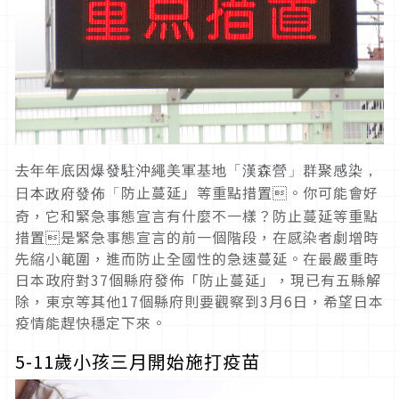
去年年底因爆發駐沖繩美軍基地「漢森營」群聚感染，
防止蔓延」等重點措置。你可能會好
日本政府發佈「
奇，它和緊急事態宣言有什麼不一樣？防止蔓延等重點
措置是緊急事態宣言的前一個階段，在感染者劇增時
先縮小範圍，進而防止全國性的急速蔓延。在最嚴重時
日本政府對37個縣府發佈「防止蔓延」，現已有五縣解
除，東京等其他17個縣府則要觀察到3月6日，希望日本
疫情能趕快穩定下來。
5-11歲小孩三月開始施打疫苗