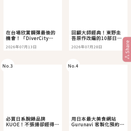
在台場欣賞鋼彈最後的
回顧大師經典！東野圭
機會！「DiverCity
吾原作改編的10部日本
Share
Tokyo Plaza」搭船、
影視作品推薦
2026年07月13日
2026年07月28日
購物、美食及夜景，一
次全體驗
No.
3
No.
4
必買日系腕錶品牌
用日本最大美食網站
KUOE！不張揚卻經得起
Gurunavi 客製化預約九
時間洗鍊的經典之作五
大都市餐廳，打造專屬