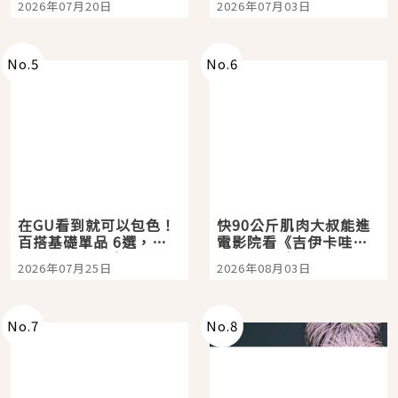
2026年07月20日
2026年07月03日
選
美食體驗！
No.
5
No.
6
在GU看到就可以包色！
快90公斤肌肉大叔能進
百搭基礎單品 6選，閉
電影院看《吉伊卡哇》
眼全收也不心疼
嗎？日本重金屬樂團
2026年07月25日
2026年08月03日
「打首」會長與nagano
老師一同給出了答案
No.
7
No.
8