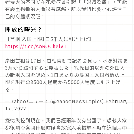
者最大的不同就在花粉症會引起「「眼睛發癢」，可能
有嚴重過敏的人會很有感觸，所以我們也要小心評估自
己的身體狀況哦！
開放的曙光？
【首相 入国上限1日5千人に引き上げ】
https://t.co/AoROChelVT
岸田首相は17日、首相官邸で記者会見し、水際対策を
3月から緩和すると発表した。観光目的以外の外国人
の新規入国を認め、1日あたりの帰国・入国者数の上
限を現行の3500人程度から5000人程度に引き上げ
る。
— Yahoo!ニュース (@YahooNewsTopics)
February
17, 2022
疫情失控到現在，我們已經兩年沒有出國了，想必大家
都很關心各國什麼時候會放寬入境措施。就在這個月中