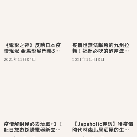
《電影之神》反映日本疫
疫情也無法擊垮的九州拉
情現況 金馬影展門票5分
麵！福岡必吃的醇厚滋味
鐘內搶光
「博多一双拉麵」
2021年11月04日
2021年11月13日
疫情解封後必去清單+1 ！
【Japaholic專訪】後疫情
赴日旅遊採購電器新去處
時代林森北居酒屋的生存
「b8ta」實體店東京登場
法則：野菜家的台灣魂