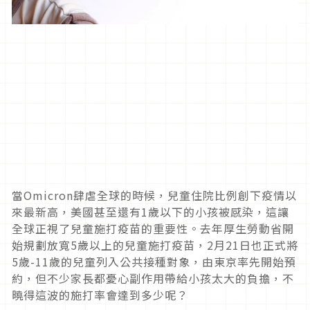
當
Omicron
肆虐全球的時候，兒童住院比例創下疫情以
來最新高，美國甚至還有
1
歲以下的小孩被感染，這讓
全球正視了兒童施打疫苗的重要性。去年厚生勞動省開
始規劃放寬
5
歲以上的兒童施打疫苗，
2月21日
也正式將
5
歲
-11
歲的兒童列入公共接種對象，由東京率先開始預
約，但不少家長都憂心副作用帶給小孩太大的負擔，不
曉得這波的施打率會達到多少呢？