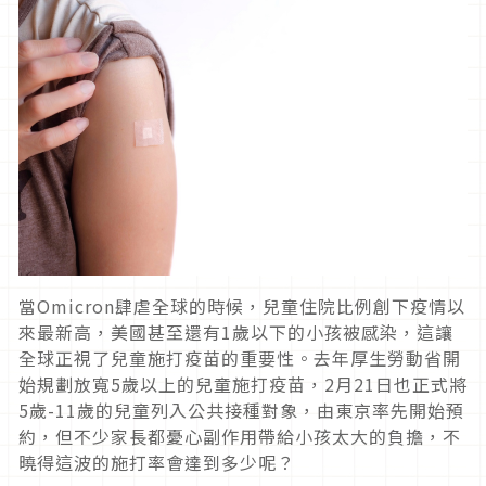
當
Omicron
肆虐全球的時候，兒童住院比例創下疫情以
來最新高，美國甚至還有
1
歲以下的小孩被感染，這讓
全球正視了兒童施打疫苗的重要性。去年厚生勞動省開
始規劃放寬
5
歲以上的兒童施打疫苗，
2月21日
也正式將
5
歲
-11
歲的兒童列入公共接種對象，由東京率先開始預
約，但不少家長都憂心副作用帶給小孩太大的負擔，不
曉得這波的施打率會達到多少呢？