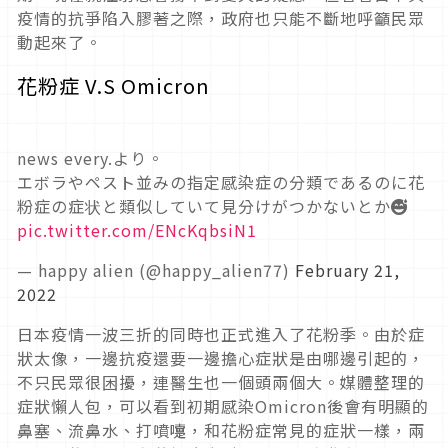
疫情的抗爭陷入膠著之際，政府也只能不斷地呼籲民眾
動起來了。
花粉症 V.S Omicron
news every.より。
エボラやペスト並みの指定感染症の分類であるのに花
粉症の症状と類似していて見分けがつかないとか😅
pic.twitter.com/ENcKqbsiN1
— happy alien (@happy_alien77)
February 21,
2022
日本疫情一波三折的同時也正式進入了花粉季。由於症
狀太像，一邊抗疫還要一邊擔心症狀是由哪邊引起的，
不只民眾很困擾，連醫生也一個頭兩個大。媒體整理的
症狀懶人包，可以看到初期感染Omicron後會有明顯的
鼻塞、流鼻水、打噴嚏，和花粉症常見的症狀一樣，兩