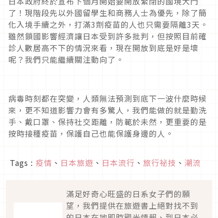
日本政府終於宣布下個月開始要開放緊閉的國境大門
了！現階段先以外國留學生和商務人士為優先，除了簡
化入境手續之外，打滿3劑疫苗的人也只需要隔離3天。
雖然鎖國影響經濟讓日本受到許多批判，但按照目前確
診人數居高不下的情況來看，現在開放到底是好是壞
呢？我們只能繼續關注動向了。
病毒時刻都在突變，人類無法預測到底下一波什麼時候
來，更不知道影響力會有多驚人，我們能做的就是勤洗
手、戴口罩、保持社交距離，防範於未然，更重要的是
按時接種疫苗，保護自己也能保護身邊的人。
Tags :
疫情
、
日本旅遊
、
日本流行
、
旅行祕技
、
潮流
滿足好奇心旺盛的日系女子們的願
望，我們提供在旅遊書上絕對找不到
的日本在地即時觀光情報、到日本必