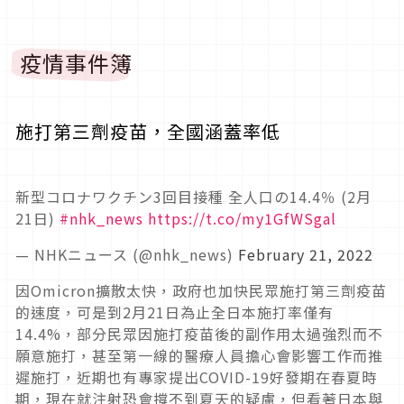
疫情事件簿
施打第三劑疫苗，全國涵蓋率低
新型コロナワクチン3回目接種 全人口の14.4％ (2月
21日)
#nhk_news
https://t.co/my1GfWSgal
— NHKニュース (@nhk_news)
February 21, 2022
因Omicron擴散太快，政府也加快民眾施打第三劑疫苗
的速度，可是到2月21日為止全日本施打率僅有
14.4%，部分民眾因施打疫苗後的副作用太過強烈而不
願意施打，甚至第一線的醫療人員擔心會影響工作而推
遲施打，近期也有專家提出COVID-19好發期在春夏時
期，現在就注射恐會撐不到夏天的疑慮，但看著日本與