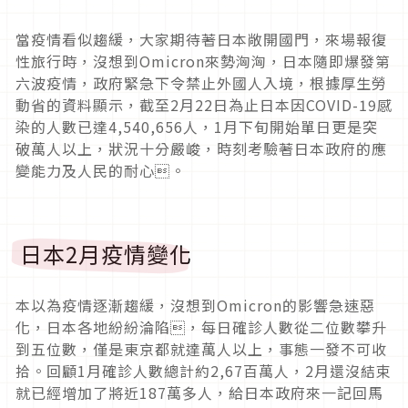
當疫情看似趨緩，大家期待著日本敞開國門，來場報復
性旅行時，沒想到Omicron來勢洶洶，日本隨即爆發第
六波疫情，政府緊急下令禁止外國人入境，根據厚生勞
動省的資料顯示，截至2月22日為止日本因COVID-19感
染的人數已達4,540,656人，1月下旬開始單日更是突
破萬人以上，狀況十分嚴峻，時刻考驗著日本政府的應
變能力及人民的耐心。
日本2月疫情變化
本以為疫情逐漸趨緩，沒想到Omicron的影響急速惡
化，日本各地紛紛淪陷，每日確診人數從二位數攀升
到五位數，僅是東京都就達萬人以上，事態一發不可收
拾。回顧1月確診人數總計約2,67百萬人，2月還沒結束
就已經增加了將近187萬多人，給日本政府來一記回馬