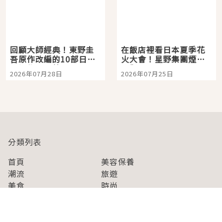
回顧大師經典！東野圭
在飯店裡看日本夏季花
吾原作改編的10部日本
火大會！星野集團煙火
影視作品推薦
景觀飯店6選，讓你不用
2026年07月28日
2026年07月25日
人擠人悠閒欣賞
分類列表
首頁
美容保養
潮流
旅遊
美食
時尚
藝能娛樂
購物