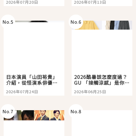
2026年07月20日
2026年07月13日
選
購物、美食及夜景，一
次全體驗
No.
5
No.
6
日本演員「山田裕貴」
2026酷暑該怎麼度過？
介紹，從怪演系俳優走
GU 「接觸涼感」是你的
向國民級日劇主角
夏日救星
2026年07月24日
2026年06月25日
No.
7
No.
8