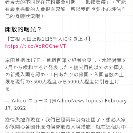
者最大的不同就在花粉症會引起「「眼睛發癢」，可能
有嚴重過敏的人會很有感觸，所以我們也要小心評估自
己的身體狀況哦！
開放的曙光？
【首相 入国上限1日5千人に引き上げ】
https://t.co/AoROChelVT
岸田首相は17日、首相官邸で記者会見し、水際対策を
3月から緩和すると発表した。観光目的以外の外国人
の新規入国を認め、1日あたりの帰国・入国者数の上
限を現行の3500人程度から5000人程度に引き上げ
る。
— Yahoo!ニュース (@YahooNewsTopics)
February
17, 2022
疫情失控到現在，我們已經兩年沒有出國了，想必大家
都很關心各國什麼時候會放寬入境措施。就在這個月中