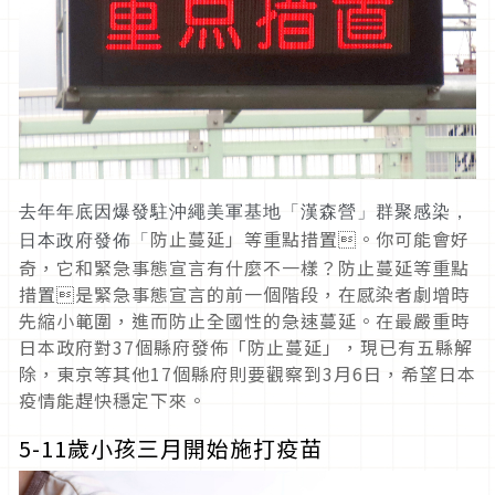
去年年底因爆發駐沖繩美軍基地「漢森營」群聚感染，
防止蔓延」等重點措置。你可能會好
日本政府發佈「
奇，它和緊急事態宣言有什麼不一樣？防止蔓延等重點
措置是緊急事態宣言的前一個階段，在感染者劇增時
先縮小範圍，進而防止全國性的急速蔓延。在最嚴重時
日本政府對37個縣府發佈「防止蔓延」，現已有五縣解
除，東京等其他17個縣府則要觀察到3月6日，希望日本
疫情能趕快穩定下來。
5-11歲小孩三月開始施打疫苗