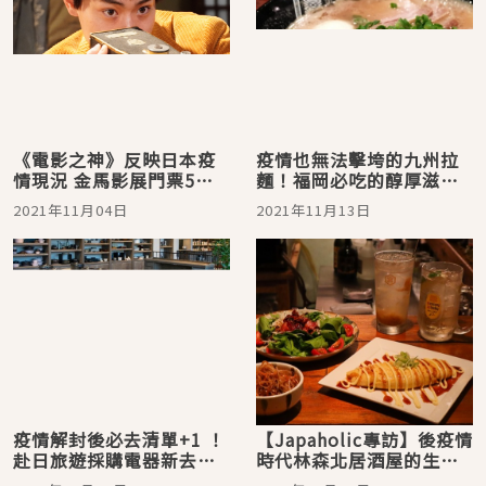
《電影之神》反映日本疫
疫情也無法擊垮的九州拉
情現況 金馬影展門票5分
麵！福岡必吃的醇厚滋味
鐘內搶光
「博多一双拉麵」
2021年11月04日
2021年11月13日
疫情解封後必去清單+1 ！
【Japaholic專訪】後疫情
赴日旅遊採購電器新去處
時代林森北居酒屋的生存
「b8ta」實體店東京登場
法則：野菜家的台灣魂