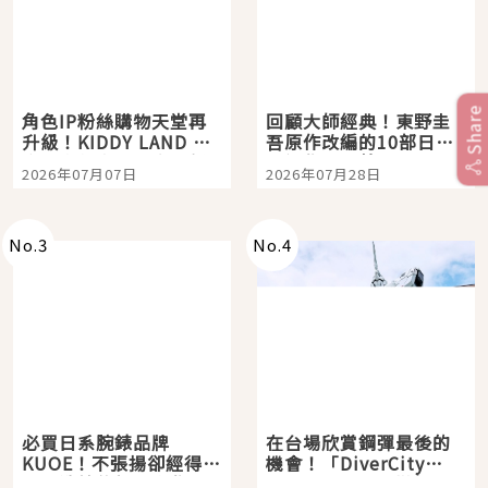
Share
角色IP粉絲購物天堂再
回顧大師經典！東野圭
升級！KIDDY LAND 原
吾原作改編的10部日本
宿店吉伊卡哇迎客，新
影視作品推薦
2026年07月07日
2026年07月28日
開幕 OMOKADO 店3分
即達
No.
3
No.
4
必買日系腕錶品牌
在台場欣賞鋼彈最後的
KUOE！不張揚卻經得起
機會！「DiverCity
時間洗鍊的經典之作五
Tokyo Plaza」搭船、