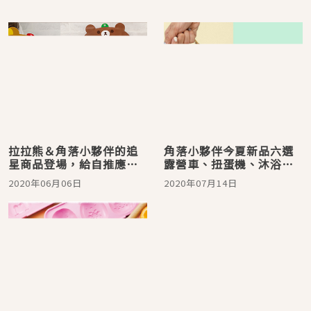
拉拉熊＆角落小夥伴的追
角落小夥伴今夏新品六選
星商品登場，給自推應援
露營車、扭蛋機、沐浴乳
扇、徽章一個舒適的家！
都該收！
2020年06月06日
2020年07月14日