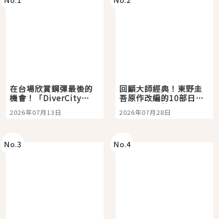
在台場欣賞鋼彈最後的
回顧大師經典！東野圭
機會！「DiverCity
吾原作改編的10部日本
Tokyo Plaza」搭船、
影視作品推薦
2026年07月13日
2026年07月28日
購物、美食及夜景，一
次全體驗
No.
3
No.
4