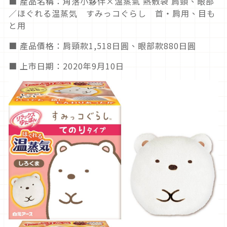
■ 產品名稱：角落小夥伴×溫蒸氣 熱敷袋 肩頸、眼部
／ほぐれる温蒸気 すみっコぐらし 首・肩用、目も
と用
■ 產品價格：肩頸款1,518日圓、眼部款880日圓
■ 上市日期：2020年9月10日