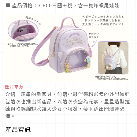
■ 產品價格：3,800日圓＋稅，含一隻炸蝦尾娃娃
圖片來源
介紹一連串的新家具，角落小夥伴鐵粉必備的外出曬娃
包這次也推出新產品，以這次夜空為元素，星星造型拉
鍊與軟綿綿翅膀讓人少女心噴發，帶乖孫出門溜達必
備。
產品資訊