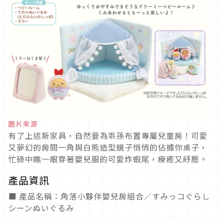
圖片來源
有了上述新家具，自然要為乖孫布置專屬兒童房！可愛
又夢幻的房間一角與白熊造型鏡子悄悄的佔據你桌子，
忙碌中瞧一眼穿著嬰兒服的可愛炸蝦尾，療癒又紓壓。
產品資訊
■ 產品名稱：角落小夥伴嬰兒房組合／すみっコぐらし
シーンぬいぐるみ