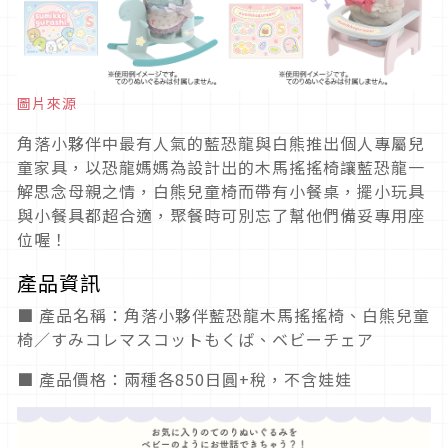
圖片來源
角落小夥伴中最有人氣的藍恐龍與白熊推出個人專屬兒
童家具，以恐龍媽媽為設計出的木馬搖搖椅讓藍恐龍一
解思念母親之情，白熊兒童椅而帶有小餐桌，擺小玩具
與小餐具都超合適，聚餐時可別忘了幫他們備妥專用座
位喔！
產品資訊
■ 產品名稱：角落小夥伴藍恐龍木馬搖搖椅、白熊兒童
椅／すみコレマスコットもくば、ベビーチェア
■ 產品價格：兩種各850日圓+稅，不含娃娃