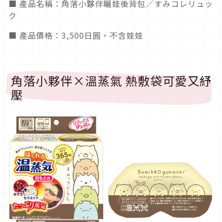
■ 產品名稱：角落小夥伴曬娃後背包／すみコレリュッ
ク
■ 產品價格：3,500日圓，不含娃娃
角落小夥伴×溫蒸氣 熱敷袋可愛又紓
壓