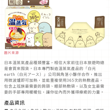
圖片來源
日本溫蒸氣產品種類豐富，相信大家前往日本旅遊時總
是會買來囤貨。日本專門製造溫蒸氣產品的「白元
earth（白元アース）」公司與角落小夥伴合作，推出
用微波爐即可加熱，並能重複使用365次的熱敷產品，
包含上班族最需要的肩頸、眼部熱敷袋，以及女生最需
要的手部專用暖暖包，讓你從內而外獲得療癒的力量。
產品資訊