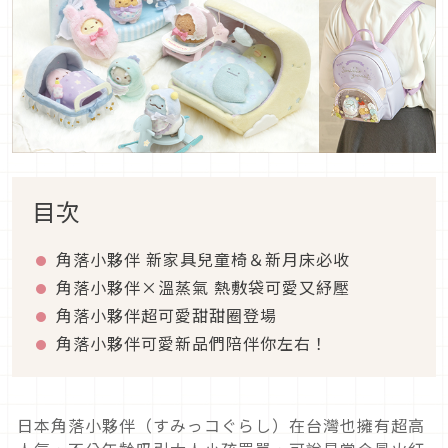
目次
角落小夥伴 新家具兒童椅＆新月床必收
角落小夥伴×溫蒸氣 熱敷袋可愛又紓壓
角落小夥伴超可愛甜甜圈登場
角落小夥伴可愛新品們陪伴你左右！
日本角落小夥伴（すみっコぐらし）在台灣也擁有超高