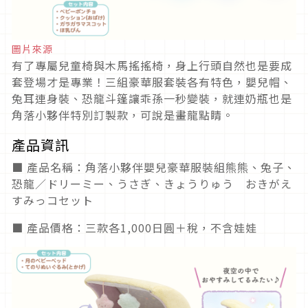
圖片來源
有了專屬兒童椅與木馬搖搖椅，身上行頭自然也是要成
套登場才是專業！三組豪華服套裝各有特色，嬰兒帽、
兔耳連身裝、恐龍斗篷讓乖孫一秒變裝，就連奶瓶也是
角落小夥伴特別訂製款，可說是畫龍點睛。
產品資訊
■ 產品名稱：角落小夥伴嬰兒豪華服裝組熊熊、兔子、
恐龍／ドリーミー、うさぎ、きょうりゅう おきがえ
すみっコセット
■ 產品價格：三款各1,000日圓＋稅，不含娃娃