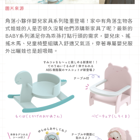
圖片來源
角落小夥伴嬰兒家具系列隆重登場！家中有角落生物各
式娃娃的人是否很久沒幫他們添購新家具了呢？最新的
BABY系列滿足你為乖孫打點行頭的需求，嬰兒床、搖
搖木馬、兒童椅整組購入舒適又氣派，穿著專屬嬰兒服
外出曬娃也是超吸睛。