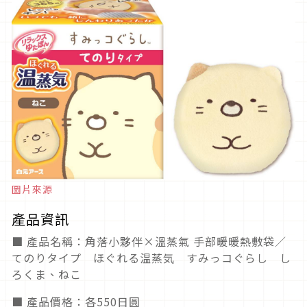
圖片來源
產品資訊
■ 產品名稱：角落小夥伴×溫蒸氣 手部暖暖熱敷袋／
てのりタイプ ほぐれる温蒸気 すみっコぐらし し
ろくま、ねこ
■ 產品價格：各550日圓