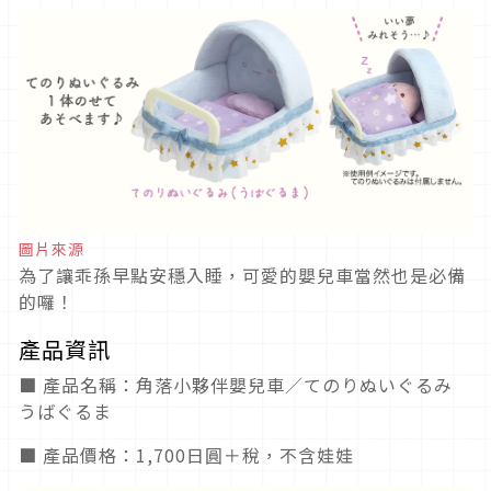
圖片來源
為了讓乖孫早點安穩入睡，可愛的嬰兒車當然也是必備
的囉！
產品資訊
■ 產品名稱：角落小夥伴嬰兒車／てのりぬいぐるみ
うばぐるま
■ 產品價格：1,700日圓＋稅，不含娃娃