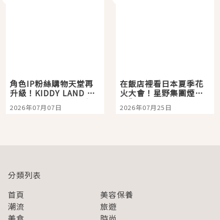
角色IP粉絲購物天堂再
在飯店裡看日本夏季花
升級！KIDDY LAND 原
火大會！星野集團煙火
宿店吉伊卡哇迎客，新
景觀飯店6選，讓你不用
2026年07月07日
2026年07月25日
開幕 OMOKADO 店3分
人擠人悠閒欣賞
即達
分類列表
首頁
美容保養
潮流
旅遊
美食
時尚