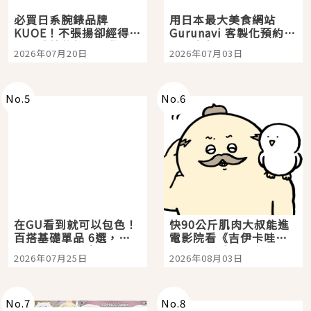
必買日系腕錶品牌
用日本最大美食網站
KUOE！不張揚卻經得起
Gurunavi 客製化預約九
時間洗鍊的經典之作五
大都市餐廳，打造專屬
2026年07月20日
2026年07月03日
選
美食體驗！
No.
5
No.
6
在GU看到就可以包色！
快90公斤肌肉大叔能進
百搭基礎單品 6選，閉
電影院看《吉伊卡哇》
眼全收也不心疼
嗎？日本重金屬樂團
2026年07月25日
2026年08月03日
「打首」會長與nagano
老師一同給出了答案
No.
7
No.
8