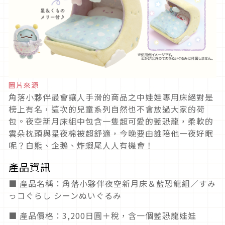
圖片來源
角落小夥伴最會讓人手滑的商品之中娃娃專用床絕對是
榜上有名，這次的兒童系列自然也不會放過大家的荷
包。夜空新月床組中包含一隻超可愛的藍恐龍，柔軟的
雲朵枕頭與星夜棉被超舒適，今晚要由誰陪他一夜好眠
呢？白熊、企鵝、炸蝦尾人人有機會！
產品資訊
■ 產品名稱：角落小夥伴夜空新月床＆藍恐龍組／すみ
っコぐらし シーンぬいぐるみ
■ 產品價格：3,200日圓＋稅，含一個藍恐龍娃娃