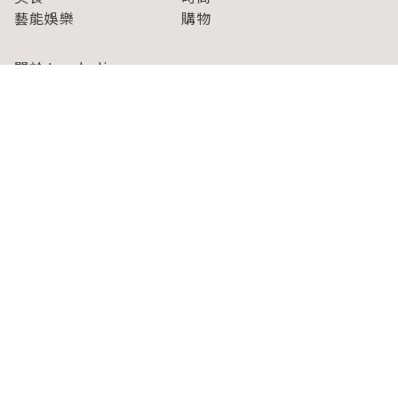
藝能娛樂
購物
關於Japaholic
關於我們
免責事項
寫手招募
Japaholic Girls招募
廣告、合作洽談
關鍵字列表
お問い合わせ
看看更多有關Japaholic！