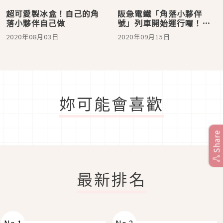
超可愛製冰盒！自己的角
阪急電鐵「角落小夥伴
落小夥伴自己做
號」列車開始運行囉！到
明年春季都有機會遇到栗
2020年08月03日
2020年09月15日
子站長為你服務
妳可能會喜歡
Share
最新排名
No.
1
No.
2