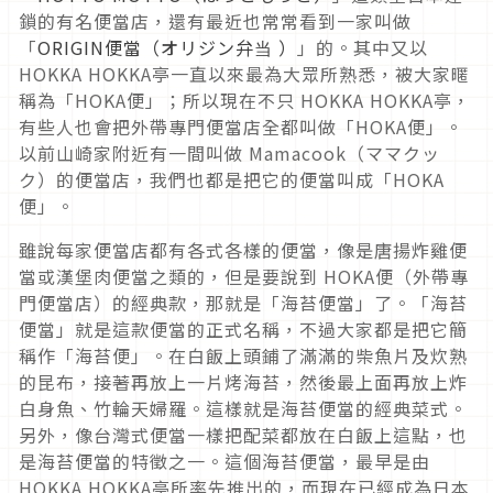
鎖的有名便當店，還有最近也常常看到一家叫做
「
ORIGIN便當（オリジン弁当 ）
」的。其中又以
HOKKA HOKKA亭一直以來最為大眾所熟悉，被大家暱
稱為「HOKA便」；所以現在不只 HOKKA HOKKA亭，
有些人也會把外帶專門便當店全都叫做「HOKA便」。
以前山崎家附近有一間叫做 Mamacook（ママクッ
ク）的便當店，我們也都是把它的便當叫成「HOKA
便」。
雖說每家便當店都有各式各樣的便當，像是唐揚炸雞便
當或漢堡肉便當之類的，但是要說到 HOKA便（外帶專
門便當店）的經典款，那就是「海苔便當」了。「海苔
便當」就是這款便當的正式名稱，不過大家都是把它簡
稱作「海苔便」。在白飯上頭鋪了滿滿的柴魚片及炊熟
的昆布，接著再放上一片烤海苔，然後最上面再放上炸
白身魚、竹輪天婦羅。這樣就是海苔便當的經典菜式。
另外，像台灣式便當一樣把配菜都放在白飯上這點，也
是海苔便當的特徵之一。這個海苔便當，最早是由
HOKKA HOKKA亭所率先推出的，而現在已經成為日本