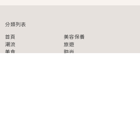
分類列表
首頁
美容保養
潮流
旅遊
美食
時尚
藝能娛樂
購物
關於Japaholic
關於我們
免責事項
寫手招募
Japaholic Girls招募
廣告、合作洽談
關鍵字列表
お問い合わせ