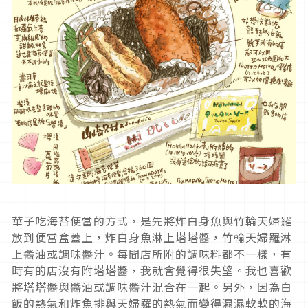
華子吃海苔便當的方式，是先將炸白身魚與竹輪天婦羅
放到便當盒蓋上，炸白身魚淋上塔塔醬，竹輪天婦羅淋
上醬油或調味醬汁。每間店所附的調味料都不一樣，有
時有的店沒有附塔塔醬，我就會覺得很失望。我也喜歡
將塔塔醬與醬油或調味醬汁混合在一起。另外，因為白
飯的熱氣和炸魚排與天婦羅的熱氣而變得濕濕軟軟的海