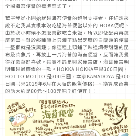
全國海苔便當的標準菜式了。
華子我從小開始就是海苔便當的絕對支持者，仔細想來
說不定我其實根本沒吃過海苔便當以外的 HOKA便呢。
由於我小時候不怎麼喜歡吃白米飯，所以即使配菜再怎
麼豪華，對於那種飯上只灑了點黑芝麻的白飯類的便當
一整個就是沒興趣；像這種上頭鋪了味道調得甜甜的昆
布及柴魚片、再放上一片海苔的海苔便當，反而讓我覺
得好豪華好喜歡。其實不論是哪家便當店，海苔便當明
明都是最廉價的一款。HOKKA HOKKA亭是360日圓，
HOTTO MOTTO 是300日圓，本家KAMADOYA 是300
日圓（※2019年6月在大阪的販售價格）。換算成台幣
的話大約是80元～100元吧？好便宜！！