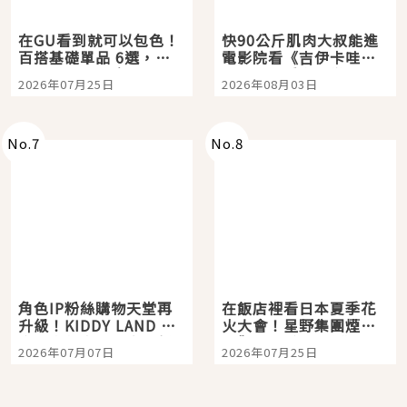
在GU看到就可以包色！
快90公斤肌肉大叔能進
百搭基礎單品 6選，閉
電影院看《吉伊卡哇》
眼全收也不心疼
嗎？日本重金屬樂團
2026年07月25日
2026年08月03日
「打首」會長與nagano
老師一同給出了答案
No.
7
No.
8
角色IP粉絲購物天堂再
在飯店裡看日本夏季花
升級！KIDDY LAND 原
火大會！星野集團煙火
宿店吉伊卡哇迎客，新
景觀飯店6選，讓你不用
2026年07月07日
2026年07月25日
開幕 OMOKADO 店3分
人擠人悠閒欣賞
即達