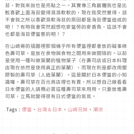
苔，對我來說也是亮點之一。其實像三角飯糰我也是比
較喜歡上面海苔變得濕濕軟軟的，現在我突然覺得，該
不會我之所以喜歡濕軟海苔的原因都是海苔便當造成的
吧！？有時我會突然超想吃麥當勞的麥香魚，這該不會
也都是海苔便當害的吧！？
在山崎哥的插圖裡那個幾乎所有便當裡都會放的礙事綠
色壽司草，是放在食物與食物之間用來做間隔的。以前
是使用一種叫做葉蘭的植物葉子（在壽司店或日本料理
店現在依然是使用真正的葉蘭），而現在則是都改用塑
膠製的壽司草（人造葉蘭）。這是關於日本便當的小知
識囉。壽司草在百元商店裡也有賣，所以想自己做看看
日本便當的人請務必買這種壽司草來用用。只要放進壽
司草，立馬就變得很有日式便當的氣氛。
Tags :
便當
、
台灣＆日本
、
山崎兄妹
、
潮流