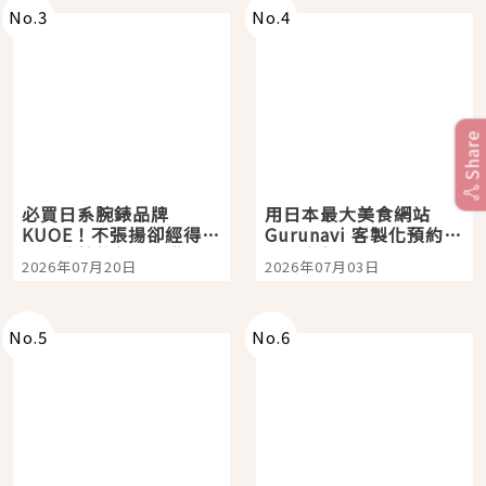
No.
3
No.
4
Share
必買日系腕錶品牌
用日本最大美食網站
KUOE！不張揚卻經得起
Gurunavi 客製化預約九
時間洗鍊的經典之作五
大都市餐廳，打造專屬
2026年07月20日
2026年07月03日
選
美食體驗！
No.
5
No.
6