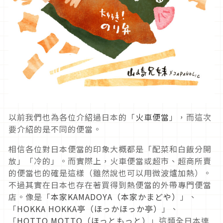
以前我們也為各位介紹過日本的「
火車便當
」，而這次
要介紹的是不同的便當。
相信各位對日本便當的印象大概都是「配菜和白飯分開
放」「冷的」。而實際上，火車便當或超市、超商所賣
的便當也的確是這樣（雖然說也可以用微波爐加熱）。
不過其實在日本也存在著買得到熱便當的外帶專門便當
店。像是「
本家KAMADOYA（本家かまどや）
」、
「
HOKKA HOKKA亭（ほっかほっか亭）
」、
「
HOTTO MOTTO（ほっともっと）
」這類全日本連