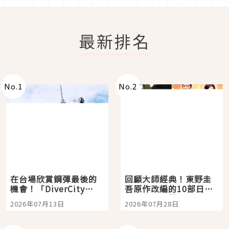
最新排名
No.
1
No.
2
在台場欣賞鋼彈最後的
回顧大師經典！東野圭
機會！「DiverCity
吾原作改編的10部日本
Tokyo Plaza」搭船、
影視作品推薦
2026年07月13日
2026年07月28日
購物、美食及夜景，一
次全體驗