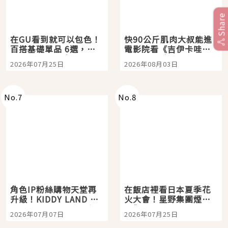
Share
在GU看到就可以包色！
快90公斤肌肉大叔能進
百搭基礎單品 6選，閉
電影院看《吉伊卡哇》
眼全收也不心疼
嗎？日本重金屬樂團
2026年07月25日
2026年08月03日
「打首」會長與nagano
老師一同給出了答案
No.
7
No.
8
角色IP粉絲購物天堂再
在飯店裡看日本夏季花
升級！KIDDY LAND 原
火大會！星野集團煙火
宿店吉伊卡哇迎客，新
景觀飯店6選，讓你不用
2026年07月07日
2026年07月25日
開幕 OMOKADO 店3分
人擠人悠閒欣賞
即達