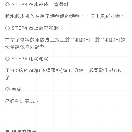
◎ STEP3:在水餃皮上塗醬料
將水餃皮排放在鋪了烤盤紙的烤盤上，塗上奧羅拉醬。
◎ STEP4:放上蘘荷和起司
在塗了醬料的水餃皮上放上蘘荷和起司。蘘荷和起司的
份量請依喜好調整。
◎ STEP5:用烤箱烤
用200度的烤箱(不須預熱)烤15分鐘。起司融化就OK
了。
◎ 完成！
盛好盤即完成。
■ 作法的訣竅