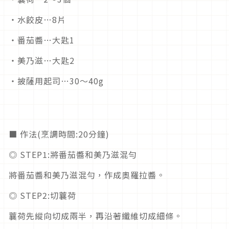
・水餃皮…8片
・番茄醬…大匙1
・美乃滋…大匙2
・披薩用起司…30～40g
■ 作法(烹調時間:20分鐘)
◎ STEP1:將番茄醬和美乃滋混勻
將番茄醬和美乃滋混勻，作成奧羅拉醬。
◎ STEP2:切蘘荷
蘘荷先縱向切成兩半，再沿著纖維切成細條。