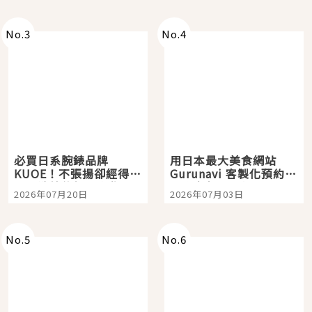
次全體驗
No.
3
No.
4
必買日系腕錶品牌
用日本最大美食網站
KUOE！不張揚卻經得起
Gurunavi 客製化預約九
時間洗鍊的經典之作五
大都市餐廳，打造專屬
2026年07月20日
2026年07月03日
選
美食體驗！
No.
5
No.
6