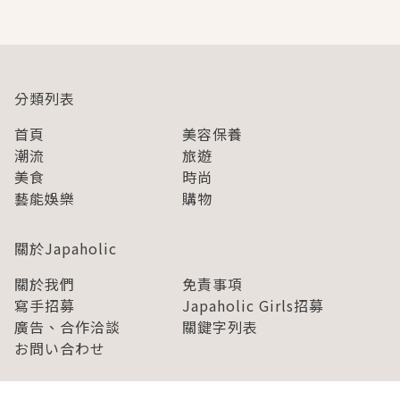
分類列表
首頁
美容保養
潮流
旅遊
美食
時尚
藝能娛樂
購物
關於Japaholic
關於我們
免責事項
寫手招募
Japaholic Girls招募
廣告、合作洽談
關鍵字列表
お問い合わせ