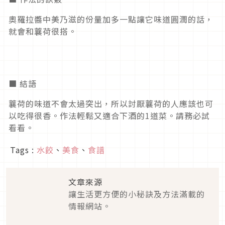
奧羅拉醬中美乃滋的份量加多一點讓它味道圓潤的話，
就會和蘘荷很搭。
■ 結語
蘘荷的味道不會太過突出，所以討厭蘘荷的人應該也可
以吃得很香。作法輕鬆又適合下酒的1道菜。請務必試
看看。
Tags :
水餃
、
美食
、
食譜
文章來源
讓生活更方便的小秘訣及方法滿載的
情報網站。