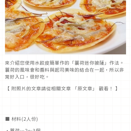
來介紹您使用水餃皮簡單作的「蘘荷迷你披薩」作法。
蘘荷的風味會和醬料與起司美味的結合在一起，所以非
常好入口，很好吃。
【 附照片的文章請從相關文章 「原文章」 觀看！ 】
■ 材料(2人份)
・蘘荷…2～3個