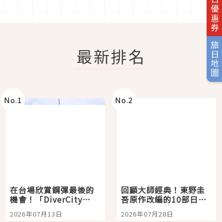
旅日優惠券
旅日地圖
最新排名
No.
1
No.
2
在台場欣賞鋼彈最後的
回顧大師經典！東野圭
機會！「DiverCity
吾原作改編的10部日本
Tokyo Plaza」搭船、
影視作品推薦
2026年07月13日
2026年07月28日
購物、美食及夜景，一