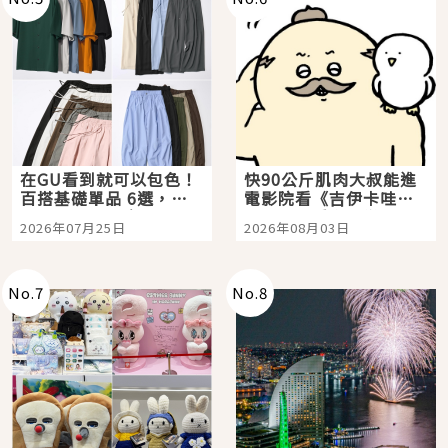
在GU看到就可以包色！
快90公斤肌肉大叔能進
百搭基礎單品 6選，閉
電影院看《吉伊卡哇》
眼全收也不心疼
嗎？日本重金屬樂團
2026年07月25日
2026年08月03日
「打首」會長與nagano
老師一同給出了答案
No.
7
No.
8