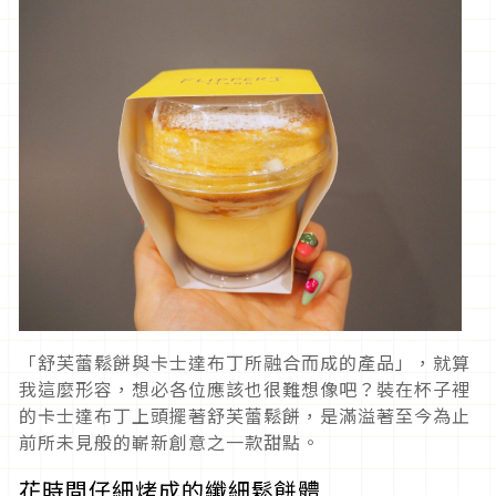
「舒芙蕾鬆餅與卡士達布丁所融合而成的產品」，就算
我這麼形容，想必各位應該也很難想像吧？裝在杯子裡
的卡士達布丁上頭擺著舒芙蕾鬆餅，是滿溢著至今為止
前所未見般的嶄新創意之一款甜點。
花時間仔細烤成的纖細鬆餅體