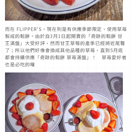
而在 FLIPPER'S，現在則是有供應季節限定、使用草苺
製成的鬆餅。由於自3月1日起開賣的「奇跡的鬆餅 甘
王滿盤」大受好評，然而甘王草莓的產季已經將近尾聲
了；所以他們好像會換成其他品種的草苺，直到5月底
都會持續供應「奇跡的鬆餅 草苺滿盤」！ 草苺愛好者
也是必吃的囉