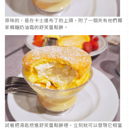
原味的，是在卡士達布丁的上頭，附了一個夾有他們獨
家楓糖奶油霜的舒芙蕾鬆餅。
試著把湯匙挖進舒芙蕾鬆餅裡，立刻就可以發現它相當