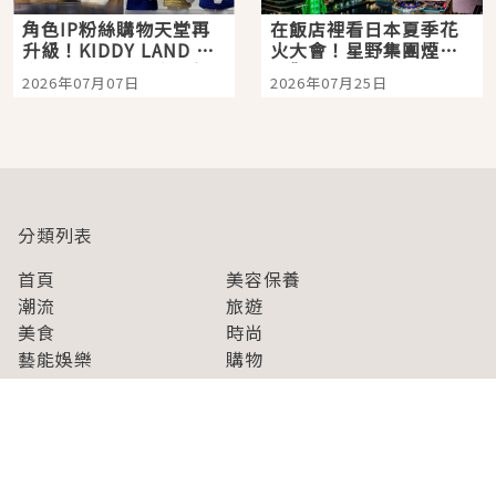
角色IP粉絲購物天堂再
在飯店裡看日本夏季花
升級！KIDDY LAND 原
火大會！星野集團煙火
宿店吉伊卡哇迎客，新
景觀飯店6選，讓你不用
2026年07月07日
2026年07月25日
開幕 OMOKADO 店3分
人擠人悠閒欣賞
即達
分類列表
首頁
美容保養
潮流
旅遊
美食
時尚
藝能娛樂
購物
關於Japaholic
關於我們
免責事項
寫手招募
Japaholic Girls招募