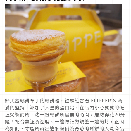
舒芙蕾鬆餅布丁的鬆餅體，裡頭飽含著 FLIPPER'S 滿
滿的堅持。添加了大量的蛋白霜，在店內小心翼翼的低
溫烤製而成。烤一份鬆餅所需要的時間，居然得花20分
鐘！配合氣溫及溼度、一邊做細微調整一邊煎烤，正因
為如此，才能成就出這個被稱為奇跡的鬆餅的人氣商品