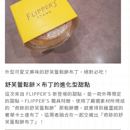
外型可愛又美味的舒芙蕾鬆餅布丁，絕對必吃！
舒芙蕾鬆餅×布丁的進化型甜點
這次來自 FLIPPER'S 新登場的甜點，是一款外帶限定
的甜點。FLIPPER'S 獨具特徵、使用了嚴選素材所烤成
的“奇跡的舒芙蕾鬆餅”那鬆餅體，感覺得到雞蛋感的
奢華卡士達布丁，這兩者融合在一起交織出『奇跡的舒
芙蕾鬆餅布丁』！