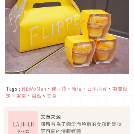
Tags :
NEWoMan
、
伴手禮
、
新宿
、
日本必買
、
期間限
定
、
東京
、
甜點
、
美食
文章來源
讓所有為了戀愛而煩惱的女孩們變得
更可愛的情報媒體