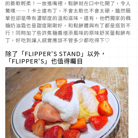
的膨軟輕柔！一放進嘴裡，鬆餅就在口中化開了，令人
驚嘆……！卡士達布丁，不會太軟也不會太硬，雖然簡
單但卻是帶有濃郁度的溫和滋味。還有，他們獨家的楓
糖奶油霜也是甜度剛剛好，和鬆餅體與布丁都是搭到不
行！同時加了些許焦糖醬增添風味的原味舒芙蕾鬆餅布
丁，好吃到讓人感覺應該不管多少都吃得下♡
除了「FLIPPER'S STAND」以外，
「FLIPPER'S」也值得矚目