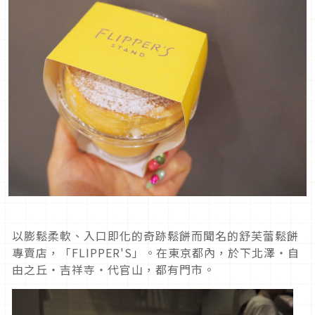
以膨鬆柔軟、入口即化的奇跡鬆餅而聞名的舒芙蕾鬆餅
專賣店，「FLIPPER'S」。在東京都內，於下北澤・自
由之丘・吉祥寺・代官山，都有門市。