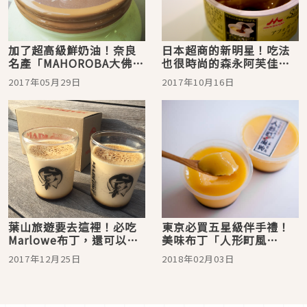
加了超高級鮮奶油！奈良
日本超商的新明星！吃法
名產「MAHOROBA大佛布
也很時尚的森永阿芙佳朵
丁」大受好評
風味布丁！
2017年05月29日
2017年10月16日
葉山旅遊要去這裡！必吃
東京必買五星級伴手禮！
Marlowe布丁，還可以帶
美味布丁「人形町風
回家再利用
鈴」，連美食教母都認
2017年12月25日
2018年02月03日
證！