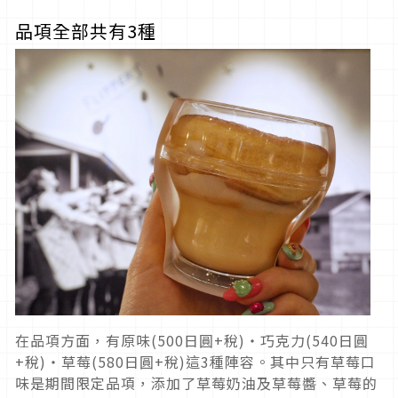
品項全部共有3種
在品項方面，有原味(500日圓+稅)・巧克力(540日圓
+稅)・草莓(580日圓+稅)這3種陣容。其中只有草莓口
味是期間限定品項，添加了草莓奶油及草莓醬、草莓的