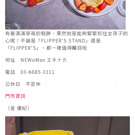
有著滿滿草苺的鬆餅，果然就是能夠緊緊抓住女孩子的
心呢！不論是「FLIPPER'S STAND」還是
「FLIPPER'S」，都一樣值得矚目啦
地址 NEWoMan エキナカ
電話 03-6685-3311
公休日 不定休
門市資訊
（星 優紀）