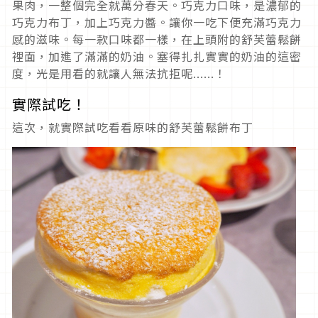
果肉，一整個完全就萬分春天。巧克力口味，是濃郁的
巧克力布丁，加上巧克力醬。讓你一吃下便充滿巧克力
感的滋味。每一款口味都一樣，在上頭附的舒芙蕾鬆餅
裡面，加進了滿滿的奶油。塞得扎扎實實的奶油的這密
度，光是用看的就讓人無法抗拒呢......！
實際試吃！
這次，就實際試吃看看原味的舒芙蕾鬆餅布丁