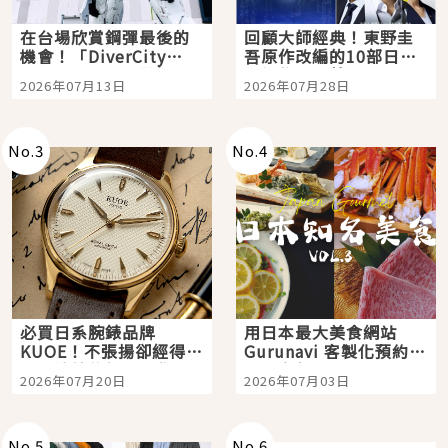
在台場欣賞鋼彈最後的
回顧大師經典！東野圭
機會！「DiverCity
吾原作改編的10部日本
Tokyo Plaza」搭船、
影視作品推薦
2026年07月13日
2026年07月28日
購物、美食及夜景，一
次全體驗
No.
3
No.
4
必買日系腕錶品牌
用日本最大美食網站
KUOE！不張揚卻經得起
Gurunavi 客製化預約九
時間洗鍊的經典之作五
大都市餐廳，打造專屬
2026年07月20日
2026年07月03日
選
美食體驗！
No.
5
No.
6