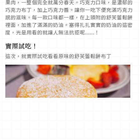
果肉，一整個完全就萬分春天。巧克力口味，是濃郁的
巧克力布丁，加上巧克力醬。讓你一吃下便充滿巧克力
感的滋味。每一款口味都一樣，在上頭附的舒芙蕾鬆餅
裡面，加進了滿滿的奶油。塞得扎扎實實的奶油的這密
度，光是用看的就讓人無法抗拒呢......！
實際試吃！
這次，就實際試吃看看原味的舒芙蕾鬆餅布丁