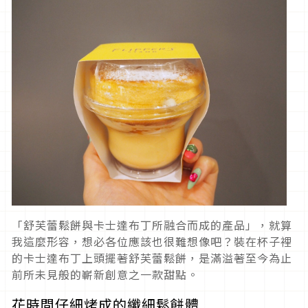
「舒芙蕾鬆餅與卡士達布丁所融合而成的產品」，就算
我這麼形容，想必各位應該也很難想像吧？裝在杯子裡
的卡士達布丁上頭擺著舒芙蕾鬆餅，是滿溢著至今為止
前所未見般的嶄新創意之一款甜點。
花時間仔細烤成的纖細鬆餅體