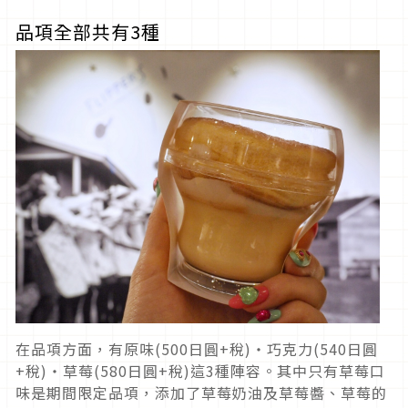
品項全部共有3種
在品項方面，有原味(500日圓+稅)・巧克力(540日圓
+稅)・草莓(580日圓+稅)這3種陣容。其中只有草莓口
味是期間限定品項，添加了草莓奶油及草莓醬、草莓的