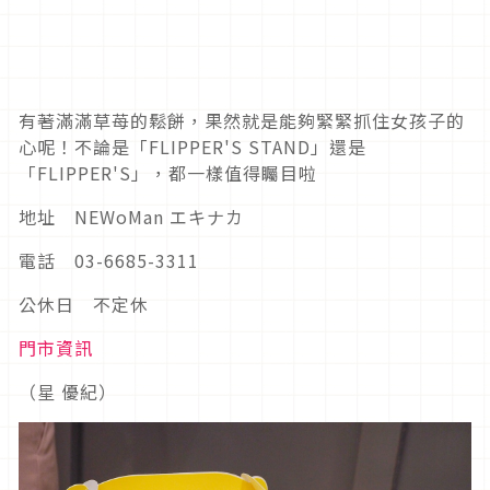
有著滿滿草苺的鬆餅，果然就是能夠緊緊抓住女孩子的
心呢！不論是「FLIPPER'S STAND」還是
「FLIPPER'S」，都一樣值得矚目啦
地址 NEWoMan エキナカ
電話 03-6685-3311
公休日 不定休
門市資訊
（星 優紀）