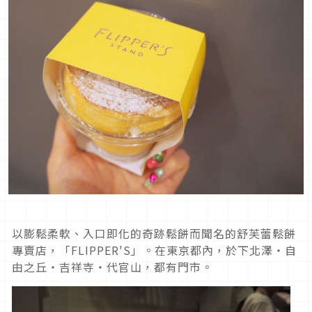
以膨鬆柔軟、入口即化的奇跡鬆餅而聞名的舒芙蕾鬆餅
專賣店，「FLIPPER'S」。在東京都內，於下北澤・自
由之丘・吉祥寺・代官山，都有門市。