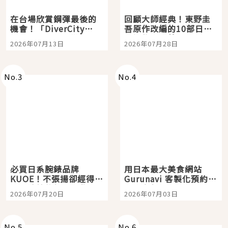
在台場欣賞鋼彈最後的
回顧大師經典！東野圭
機會！「DiverCity
吾原作改編的10部日本
Tokyo Plaza」搭船、
影視作品推薦
2026年07月13日
2026年07月28日
購物、美食及夜景，一
次全體驗
No.
3
No.
4
必買日系腕錶品牌
用日本最大美食網站
KUOE！不張揚卻經得起
Gurunavi 客製化預約九
時間洗鍊的經典之作五
大都市餐廳，打造專屬
2026年07月20日
2026年07月03日
選
美食體驗！
No.
5
No.
6