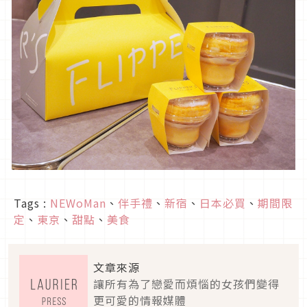
Tags :
NEWoMan
、
伴手禮
、
新宿
、
日本必買
、
期間限
定
、
東京
、
甜點
、
美食
文章來源
讓所有為了戀愛而煩惱的女孩們變得
更可愛的情報媒體