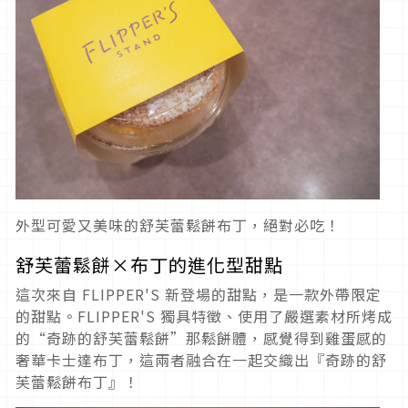
外型可愛又美味的舒芙蕾鬆餅布丁，絕對必吃！
舒芙蕾鬆餅×布丁的進化型甜點
這次來自 FLIPPER'S 新登場的甜點，是一款外帶限定
的甜點。FLIPPER'S 獨具特徵、使用了嚴選素材所烤成
的“奇跡的舒芙蕾鬆餅”那鬆餅體，感覺得到雞蛋感的
奢華卡士達布丁，這兩者融合在一起交織出『奇跡的舒
芙蕾鬆餅布丁』！