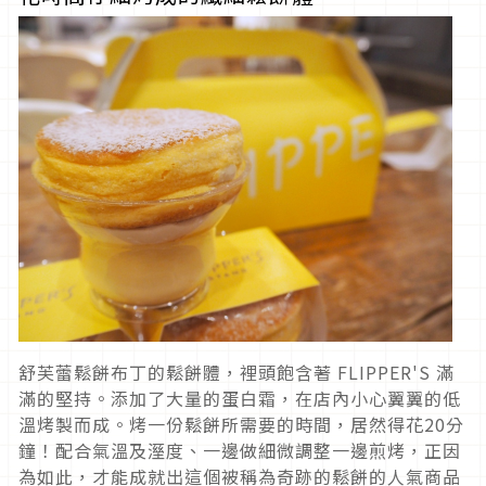
舒芙蕾鬆餅布丁的鬆餅體，裡頭飽含著 FLIPPER'S 滿
滿的堅持。添加了大量的蛋白霜，在店內小心翼翼的低
溫烤製而成。烤一份鬆餅所需要的時間，居然得花20分
鐘！配合氣溫及溼度、一邊做細微調整一邊煎烤，正因
為如此，才能成就出這個被稱為奇跡的鬆餅的人氣商品