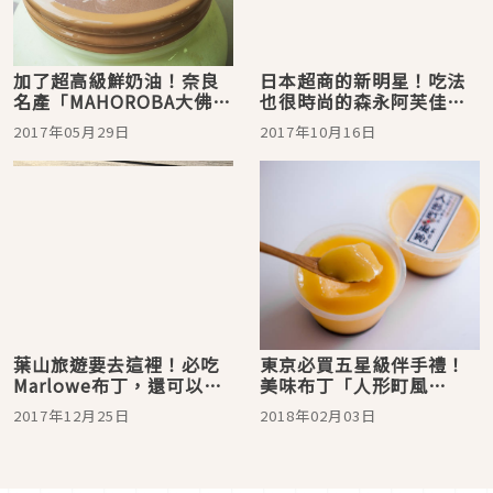
加了超高級鮮奶油！奈良
日本超商的新明星！吃法
名產「MAHOROBA大佛布
也很時尚的森永阿芙佳朵
丁」大受好評
風味布丁！
2017年05月29日
2017年10月16日
葉山旅遊要去這裡！必吃
東京必買五星級伴手禮！
Marlowe布丁，還可以帶
美味布丁「人形町風
回家再利用
鈴」，連美食教母都認
2017年12月25日
2018年02月03日
證！