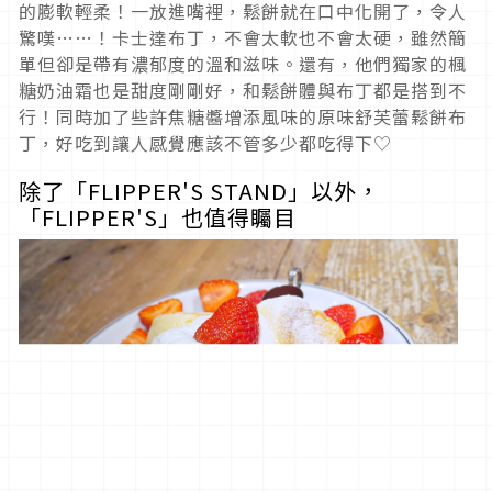
的膨軟輕柔！一放進嘴裡，鬆餅就在口中化開了，令人
驚嘆……！卡士達布丁，不會太軟也不會太硬，雖然簡
單但卻是帶有濃郁度的溫和滋味。還有，他們獨家的楓
糖奶油霜也是甜度剛剛好，和鬆餅體與布丁都是搭到不
行！同時加了些許焦糖醬增添風味的原味舒芙蕾鬆餅布
丁，好吃到讓人感覺應該不管多少都吃得下♡
除了「FLIPPER'S STAND」以外，
「FLIPPER'S」也值得矚目