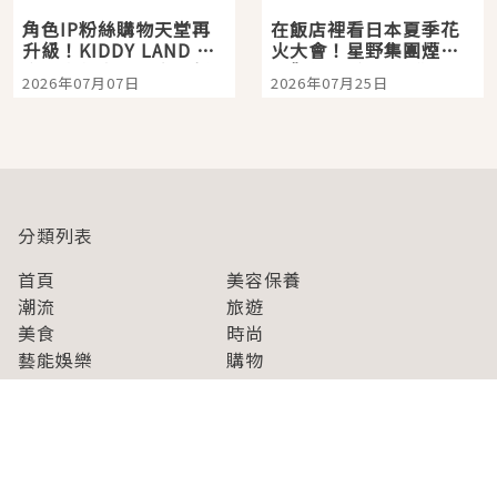
角色IP粉絲購物天堂再
在飯店裡看日本夏季花
升級！KIDDY LAND 原
火大會！星野集團煙火
宿店吉伊卡哇迎客，新
景觀飯店6選，讓你不用
2026年07月07日
2026年07月25日
開幕 OMOKADO 店3分
人擠人悠閒欣賞
即達
分類列表
首頁
美容保養
潮流
旅遊
美食
時尚
藝能娛樂
購物
關於Japaholic
關於我們
免責事項
寫手招募
Japaholic Girls招募