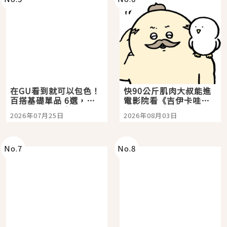
在GU看到就可以包色！
快90公斤肌肉大叔能進
百搭基礎單品 6選，閉
電影院看《吉伊卡哇》
眼全收也不心疼
嗎？日本重金屬樂團
2026年07月25日
2026年08月03日
「打首」會長與nagano
老師一同給出了答案
No.
7
No.
8