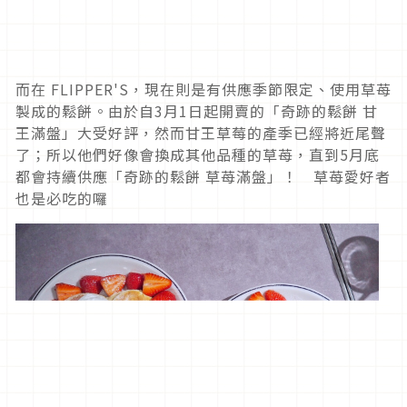
而在 FLIPPER'S，現在則是有供應季節限定、使用草苺
製成的鬆餅。由於自3月1日起開賣的「奇跡的鬆餅 甘
王滿盤」大受好評，然而甘王草莓的產季已經將近尾聲
了；所以他們好像會換成其他品種的草苺，直到5月底
都會持續供應「奇跡的鬆餅 草苺滿盤」！ 草苺愛好者
也是必吃的囉