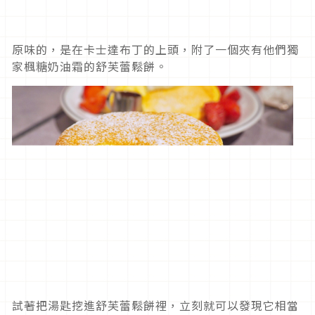
原味的，是在卡士達布丁的上頭，附了一個夾有他們獨
家楓糖奶油霜的舒芙蕾鬆餅。
試著把湯匙挖進舒芙蕾鬆餅裡，立刻就可以發現它相當