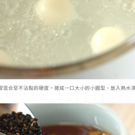
捏混合至不沾黏的硬度。搓成一口大小的小圓型、放入熱水