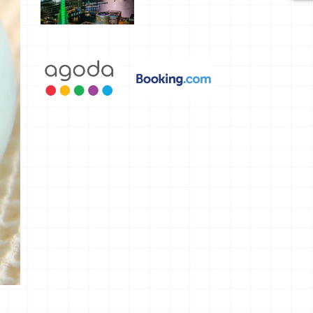
選，讓你不
用人擠人悠
閒欣賞