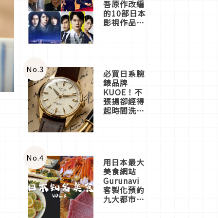
吾原作改編
的10部日本
影視作品推
薦
No.
3
必買日系腕
錶品牌
KUOE！不
張揚卻經得
起時間洗鍊
的經典之作
五選
No.
4
用日本最大
美食網站
Gurunavi
客製化預約
九大都市餐
廳，打造專
屬美食體