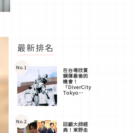
最新排名
No.
1
在台場欣賞
鋼彈最後的
機會！
「DiverCity
Tokyo
Plaza」搭
船、購物、
美食及夜
景，一次全
體驗
No.
2
回顧大師經
典！東野圭