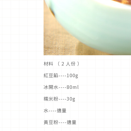
材料
（
2 人份
）
紅豆餡----
100g
冰開水----
80ml
糯米粉----
30g
水----
適量
黃豆粉----
適量