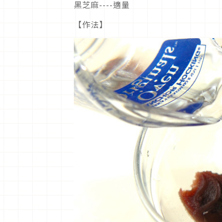
黑芝麻----
適量
【作法】