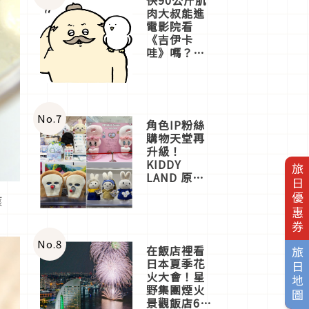
肉大叔能進
電影院看
《吉伊卡
哇》嗎？日
本重金屬樂
團「打首」
會長與
nagano老師
一同給出了
No.
7
角色IP粉絲
答案
購物天堂再
升級！
KIDDY
旅日優惠券
LAND 原宿
店吉伊卡哇
滾
迎客，新開
幕
OMOKADO
店3分即達
No.
8
在飯店裡看
旅日地圖
日本夏季花
火大會！星
野集團煙火
景觀飯店6