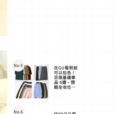
No.
5
在GU看到就
可以包色！
百搭基礎單
品 6選，閉
眼全收也不
心疼
No.
6
快90公斤肌