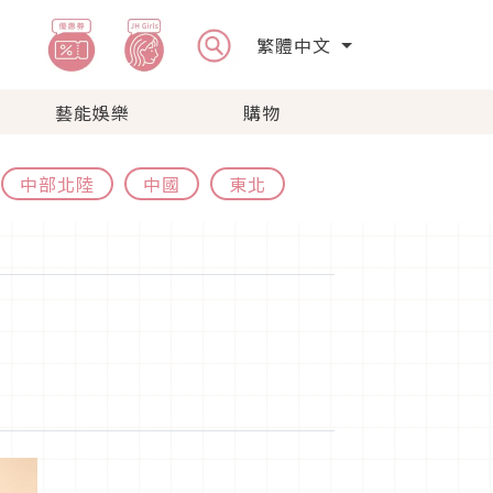
繁體中文
藝能娛樂
購物
中部北陸
中國
東北