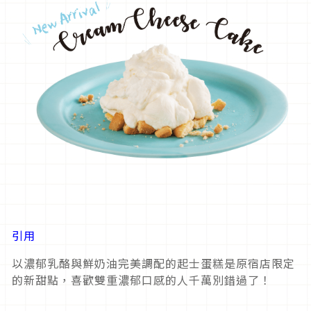
引用
以濃郁乳酪與鮮奶油完美調配的起士蛋糕是原宿店限定
的新甜點，喜歡雙重濃郁口感的人千萬別錯過了！