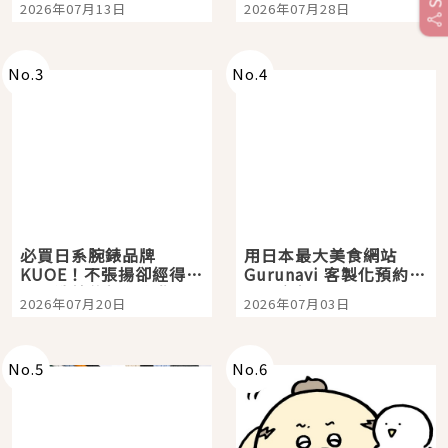
2026年07月13日
2026年07月28日
購物、美食及夜景，一
次全體驗
No.
3
No.
4
必買日系腕錶品牌
用日本最大美食網站
KUOE！不張揚卻經得起
Gurunavi 客製化預約九
時間洗鍊的經典之作五
大都市餐廳，打造專屬
2026年07月20日
2026年07月03日
選
美食體驗！
No.
5
No.
6