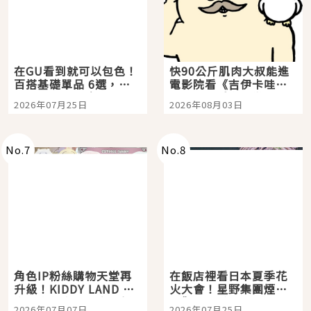
在GU看到就可以包色！
快90公斤肌肉大叔能進
百搭基礎單品 6選，閉
電影院看《吉伊卡哇》
眼全收也不心疼
嗎？日本重金屬樂團
2026年07月25日
2026年08月03日
「打首」會長與nagano
老師一同給出了答案
No.
7
No.
8
角色IP粉絲購物天堂再
在飯店裡看日本夏季花
升級！KIDDY LAND 原
火大會！星野集團煙火
宿店吉伊卡哇迎客，新
景觀飯店6選，讓你不用
2026年07月07日
2026年07月25日