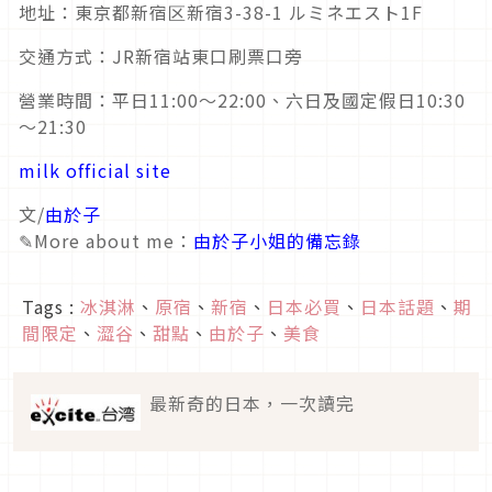
地址：東京都新宿区新宿3-38-1 ルミネエスト1F
交通方式：JR新宿站東口刷票口旁
營業時間：平日11:00～22:00、六日及國定假日10:30
～21:30
milk official site
文/
由於子
✎
More about me：
由於子小姐的備忘錄
Tags :
冰淇淋
、
原宿
、
新宿
、
日本必買
、
日本話題
、
期
間限定
、
澀谷
、
甜點
、
由於子
、
美食
最新奇的日本，一次讀完