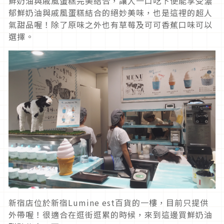
鮮奶油與戚風蛋糕完美結合，讓人一口吃下便能享受濃
郁鮮奶油與戚風蛋糕結合的絕妙美味，也是這裡的超人
氣甜品喔！除了原味之外也有草莓及可可香蕉口味可以
選擇。
新宿店位於新宿Lumine est百貨的一樓，目前只提供
外帶喔！很適合在逛街逛累的時候，來到這邊買鮮奶油