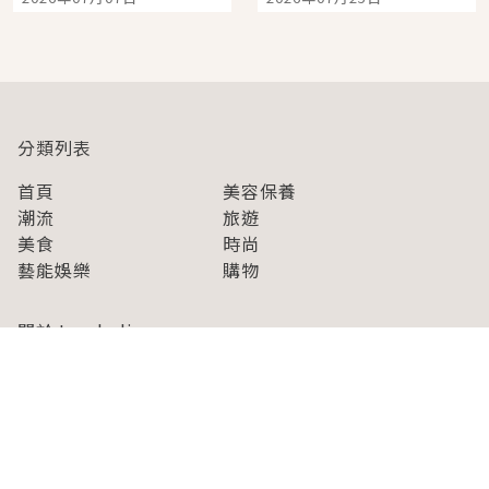
開幕 OMOKADO 店3分
人擠人悠閒欣賞
即達
分類列表
首頁
美容保養
潮流
旅遊
美食
時尚
藝能娛樂
購物
關於Japaholic
關於我們
免責事項
寫手招募
Japaholic Girls招募
廣告、合作洽談
關鍵字列表
お問い合わせ