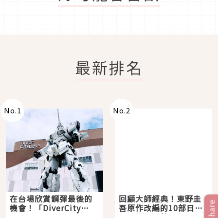
最新排名
No.
1
No.
2
在台場欣賞鋼彈最後的
回顧大師經典！東野圭
Share
機會！「DiverCity
吾原作改編的10部日本
Tokyo Plaza」搭船、
影視作品推薦