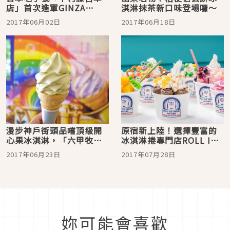
店」首次進軍GINZA
淇淋抹茶新口味登場囉～
SIX！限定抹茶百匯冰淇淋
2017年06月02日
2017年06月18日
超美味！
漫步神戶街頭品嚐頂級開
原宿新上陸！選擇豐富的
心果冰淇淋，「六甲牧場
冰淇淋捲專門店ROLL ICE
咖啡廳」等你來！
CREAM FACTORY真的超
2017年06月23日
2017年07月28日
級誘人
妳可能會喜歡