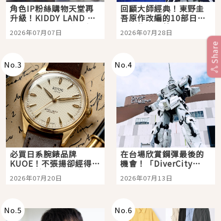
角色IP粉絲購物天堂再
回顧大師經典！東野圭
升級！KIDDY LAND 原
吾原作改編的10部日本
宿店吉伊卡哇迎客，新
影視作品推薦
2026年07月07日
2026年07月28日
開幕 OMOKADO 店3分
即達
Share
No.
3
No.
4
必買日系腕錶品牌
在台場欣賞鋼彈最後的
KUOE！不張揚卻經得起
機會！「DiverCity
時間洗鍊的經典之作五
Tokyo Plaza」搭船、
2026年07月20日
2026年07月13日
選
購物、美食及夜景，一
次全體驗
No.
5
No.
6