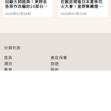
回顧大師經典！東野圭
在飯店裡看日本夏季花
吾原作改編的10部日本
火大會！星野集團煙火
影視作品推薦
景觀飯店6選，讓你不用
2026年07月28日
2026年07月25日
人擠人悠閒欣賞
分類列表
首頁
美容保養
潮流
旅遊
美食
時尚
藝能娛樂
購物
關於Japaholic
關於我們
免責事項
寫手招募
Japaholic Girls招募