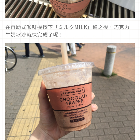
在自助式咖啡機按下「ミルクMILK」鍵之後，巧克力
牛奶冰沙就快完成了呢！