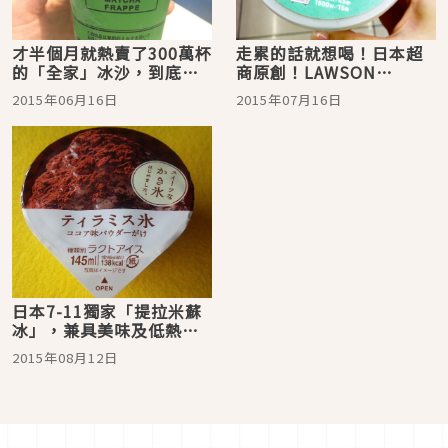
才半個月就熱賣了300萬杯
走累的話就想喝！日本超
的「全家」冰沙，到底有
商原創！LAWSON
什麼魅力呢？
UchiCafé冰沙，無酒精
2015年06月16日
2015年07月16日
mojito
日本7-11獨家「提拉米蘇
冰」，兼具美味及低熱
量，買到賺到☆
2015年08月12日