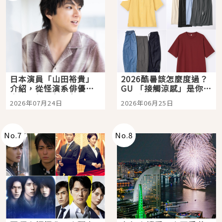
日本演員「山田裕貴」
2026酷暑該怎麼度過？
介紹，從怪演系俳優走
GU 「接觸涼感」是你的
向國民級日劇主角
夏日救星
2026年07月24日
2026年06月25日
No.
7
No.
8