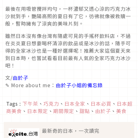
最後在用吸管攪拌均勻，一杯濃郁又透心涼的巧克力冰
沙就到手，艷陽高照的夏日有了它，
彷彿就像被救贖一
般，暫時擁有了涼爽的美味片刻。
雖然日本沒有像台灣有隨處可見的手搖杯飲料店，不過
在炎炎夏日想要喝杯清涼的飲品或是冰沙的話，隨手可
得的全家冰沙也是一種好選擇呢！推薦大家這個夏天來
到日本時，也嘗試看看目前最有人氣的全家巧克力冰沙
吧！
文/
由於子
✎ More about me：
由於子小姐的備忘錄
Tags :
下午茶
、
巧克力
、
日本全家
、
日本必買
、
日本超
商美食
、
日本限定
、
期間限定
、
甜點
、
由於子
、
美食
最新奇的日本，一次讀完