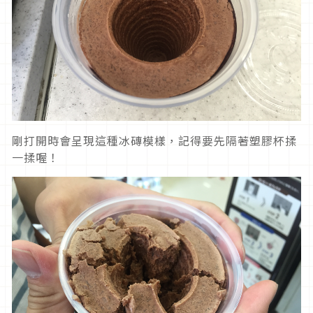
剛打開時會呈現這種冰磚模樣，記得要先隔著塑膠杯揉
一揉喔！