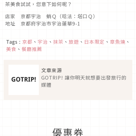
茶美食試試，您意下如何呢？
店家 京都宇治 蛸Ｑ（唸法：塔口Ｑ）
地址 京都府宇治市宇治蓮華9-1
Tags :
京都
、
宇治
、
抹茶
、
旅遊
、
日本限定
、
章魚燒
、
美食
、
餐廳推薦
文章來源
GOTRIP! 讓你明天就想要出發旅行的
媒體
優惠券