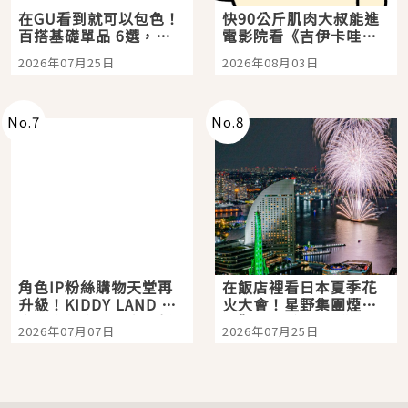
在GU看到就可以包色！
快90公斤肌肉大叔能進
百搭基礎單品 6選，閉
電影院看《吉伊卡哇》
眼全收也不心疼
嗎？日本重金屬樂團
2026年07月25日
2026年08月03日
「打首」會長與nagano
老師一同給出了答案
No.
7
No.
8
角色IP粉絲購物天堂再
在飯店裡看日本夏季花
升級！KIDDY LAND 原
火大會！星野集團煙火
宿店吉伊卡哇迎客，新
景觀飯店6選，讓你不用
2026年07月07日
2026年07月25日
開幕 OMOKADO 店3分
人擠人悠閒欣賞
即達