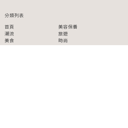
分類列表
首頁
美容保養
潮流
旅遊
美食
時尚
藝能娛樂
購物
關於Japaholic
關於我們
免責事項
寫手招募
Japaholic Girls招募
廣告、合作洽談
關鍵字列表
お問い合わせ