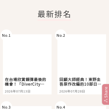
最新排名
No.
1
No.
2
在台場欣賞鋼彈最後的
回顧大師經典！東野圭
機會！「DiverCity
吾原作改編的10部日本
Tokyo Plaza」搭船、
影視作品推薦
Share
2026年07月13日
2026年07月28日
購物、美食及夜景，一
次全體驗
No.
3
No.
4