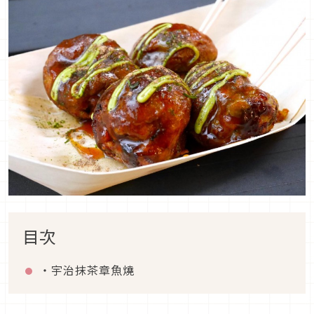
目次
・宇治抹茶章魚燒