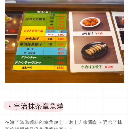
・宇治抹茶章魚燒
在澆了滿滿醬料的章魚燒上，淋上店家獨創、混合了抹
茶的特製美乃滋後供應給客人。