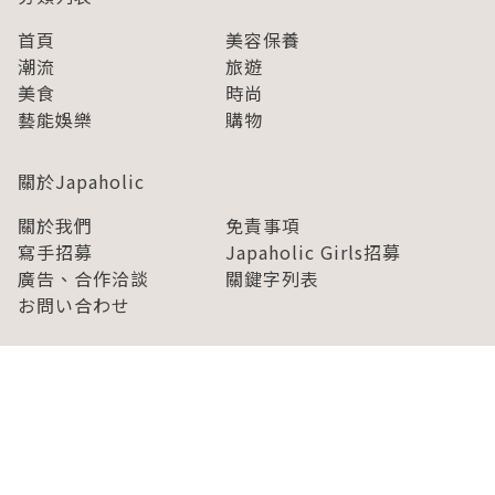
首頁
美容保養
潮流
旅遊
美食
時尚
藝能娛樂
購物
關於Japaholic
關於我們
免責事項
寫手招募
Japaholic Girls招募
廣告、合作洽談
關鍵字列表
お問い合わせ