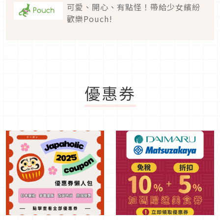
可愛、開心、有點怪！帶給少女繽紛
歡樂Pouch!
優惠券