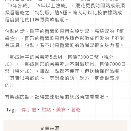
「3年熟成」「5年以上熟成」，跟花更長時間熟成最頂
級番薯乾之「特別版」這5種。讓人可以比較依據熟成
程度變化的口味跟柔軟度呢。
包裝的話，扁平的番薯乾是用有設計感、高級感的「紙
袋盒」，圓形的番薯乾是用多種色彩做成可愛的「不倒
翁玩具」包裝。看不出是番薯乾的時尚感很有魅力喔。
「熟成扁平的番薯乾5盒組」售價7300日幣（稅外
加），「熟成圓形的番薯乾之不倒翁玩具」售價7000日
幣（稅外加）。雖然一點都不便宜，但送給懂得品嚐、
「其實很喜歡的～」等對象的話，對方一定會很高興
的!!
有興趣的話，記得去達磨庵的網路商店看看喔。
Tags :
伴手禮
、
甜點
、
美食
、
薯乾
文章來源