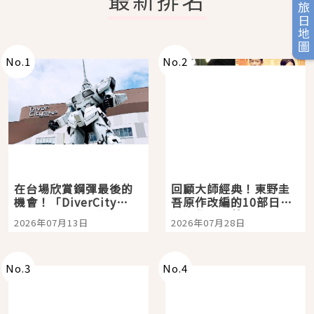
旅日地圖
No.
1
No.
2
在台場欣賞鋼彈最後的
回顧大師經典！東野圭
機會！「DiverCity
吾原作改編的10部日本
Tokyo Plaza」搭船、
影視作品推薦
2026年07月13日
2026年07月28日
購物、美食及夜景，一
次全體驗
No.
3
No.
4