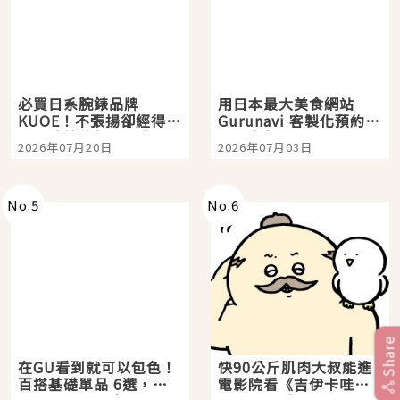
必買日系腕錶品牌
用日本最大美食網站
KUOE！不張揚卻經得起
Gurunavi 客製化預約九
時間洗鍊的經典之作五
大都市餐廳，打造專屬
2026年07月20日
2026年07月03日
選
美食體驗！
No.
5
No.
6
Share
在GU看到就可以包色！
快90公斤肌肉大叔能進
百搭基礎單品 6選，閉
電影院看《吉伊卡哇》