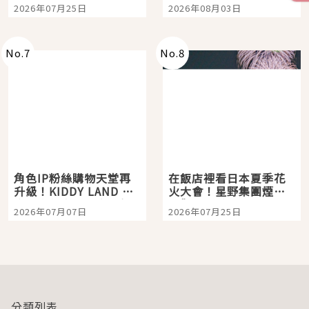
眼全收也不心疼
嗎？日本重金屬樂團
2026年07月25日
2026年08月03日
「打首」會長與nagano
老師一同給出了答案
No.
7
No.
8
角色IP粉絲購物天堂再
在飯店裡看日本夏季花
升級！KIDDY LAND 原
火大會！星野集團煙火
宿店吉伊卡哇迎客，新
景觀飯店6選，讓你不用
2026年07月07日
2026年07月25日
開幕 OMOKADO 店3分
人擠人悠閒欣賞
即達
分類列表