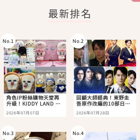
最新排名
No.
1
No.
2
角色IP粉絲購物天堂再
回顧大師經典！東野圭
升級！KIDDY LAND 原
吾原作改編的10部日本
宿店吉伊卡哇迎客，新
影視作品推薦
2026年07月07日
2026年07月28日
開幕 OMOKADO 店3分
即達
No.
3
No.
4