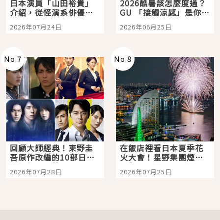
日本演員「山田裕貴」
2026酷暑該怎麼度過？
介紹，從怪演系俳優走
GU 「接觸涼感」是你的
向國民級日劇主角
夏日救星
2026年07月24日
2026年06月25日
No.
7
No.
8
回顧大師經典！東野圭
在飯店裡看日本夏季花
吾原作改編的10部日本
火大會！星野集團煙火
影視作品推薦
景觀飯店6選，讓你不用
2026年07月28日
2026年07月25日
人擠人悠閒欣賞