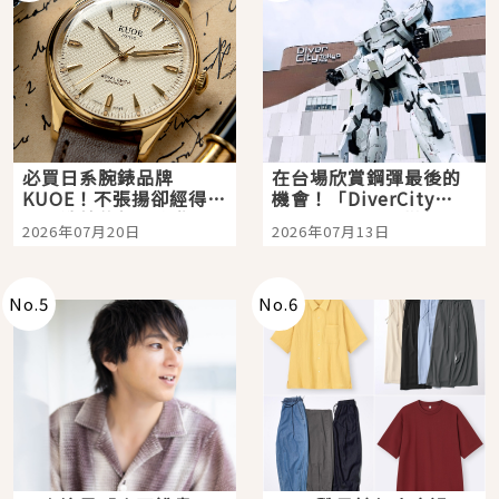
必買日系腕錶品牌
在台場欣賞鋼彈最後的
KUOE！不張揚卻經得起
機會！「DiverCity
時間洗鍊的經典之作五
Tokyo Plaza」搭船、
2026年07月20日
2026年07月13日
選
購物、美食及夜景，一
次全體驗
No.
5
No.
6