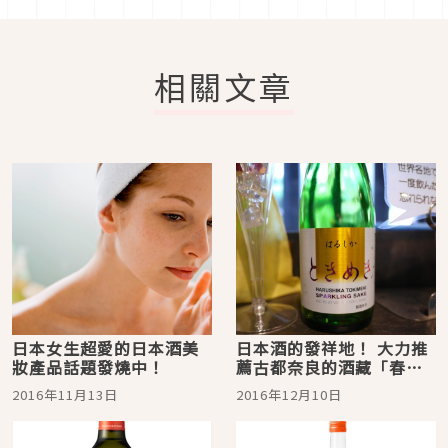
相關文章
日本女生超愛的日本酒美
日本酒的發祥地！ 大力推
妝產品話題發燒中！
薦古都奈良的酒藏「春
鹿」如紅酒般的甜點型日
2016年11月13日
2016年12月10日
本酒！