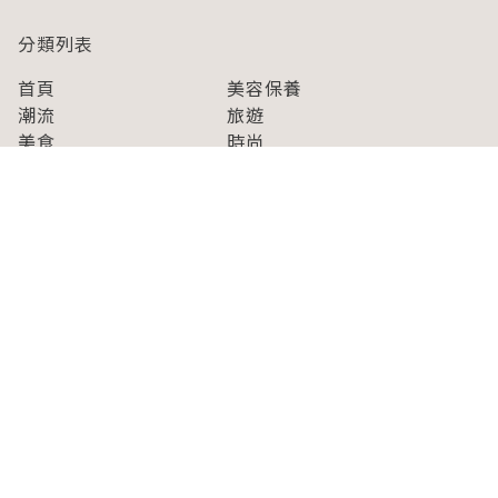
分類列表
首頁
美容保養
潮流
旅遊
美食
時尚
藝能娛樂
購物
關於Japaholic
關於我們
免責事項
寫手招募
Japaholic Girls招募
廣告、合作洽談
關鍵字列表
お問い合わせ