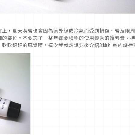
實上，夏天嘴唇也會因為紫外線或冷氣而受到損傷。唇及眼
細的部位。不要忘了一整年都要積極的使用優秀的護唇膏。
、軟軟綿綿的感覺唷。這次我就想說要來介紹3種推薦的護唇