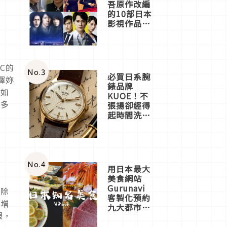
吾原作改編
的10部日本
影視作品推
薦
C的
No.
3
必買日系腕
選擇妳
錶品牌
。如
KUOE！不
人多
張揚卻經得
起時間洗鍊
的經典之作
五選
No.
4
用日本最大
美食網站
Gurunavi
味除
客製化預約
助增
九大都市餐
服，
廳，打造專
屬美食體