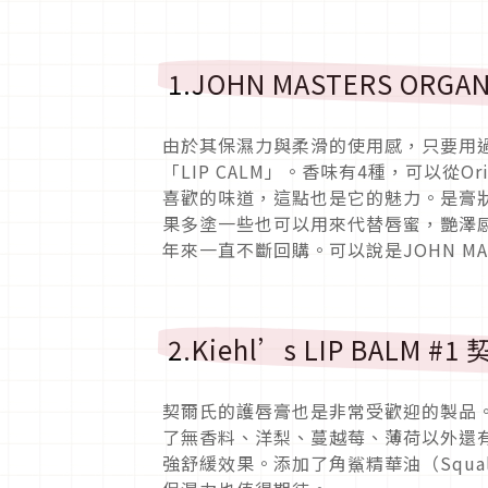
1.JOHN MASTERS ORGA
由於其保濕力與柔滑的使用感，只要用過一次
「LIP CALM」。香味有4種，可以從Origina
喜歡的味道，這點也是它的魅力。是膏
果多塗一些也可以用來代替唇蜜，艷澤
年來一直不斷回購。可以說是JOHN MA
2.Kiehl’s LIP BALM 
契爾氏的護唇膏也是非常受歡迎的製品
了無香料、洋梨、蔓越莓、薄荷以外還
強舒緩效果。添加了角鯊精華油（Squa