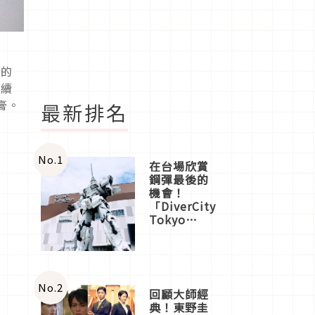
周的
持續
膏。
最新排名
No.
1
在台場欣賞
鋼彈最後的
機會！
「DiverCity
Tokyo
Plaza」搭
船、購物、
美食及夜
景，一次全
體驗
No.
2
回顧大師經
典！東野圭