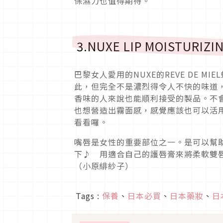
保濕力也值得期待。
3.NUXE LIP MOISTUR
巴黎女人愛用的NUXE的REVE DE 
此，但完全不是濃烈得令人不快的味道
香味的人來說也能順利接受的製品。不
也想營造出霧面感，感覺應該也可以活
看看囉。
嘴唇是女性的重要部位之一。是可以幫
下♪ 用適合自己的護唇膏來將柔軟雙
（小原緋紗子）
Tags :
保養
、
日本必買
、
日本藥妝
、
日