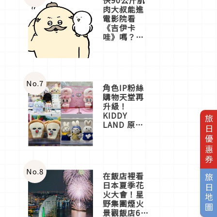
肉大叔能進
電影院看
《吉伊卡
哇》嗎？日
本重金屬樂
團「打首」
會長與
nagano老師
一同給出了
No.
7
角色IP粉絲
答案
購物天堂再
升級！
KIDDY
旅日優惠券
LAND 原宿
店吉伊卡哇
迎客，新開
幕
OMOKADO
店3分即達
No.
8
在飯店裡看
旅日地圖
日本夏季花
火大會！星
野集團煙火
景觀飯店6