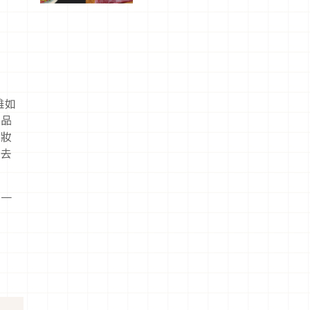
驗！
雖如
產品
底妝
上去
養一