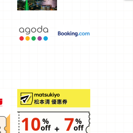
選，讓你不
用人擠人悠
閒欣賞