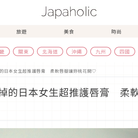
旅遊
美食
時尚
畿
關東
北海道
沖繩
九州
四國
的日本女生超推護唇膏 柔軟唇瓣讓妳桃花開♡
掉的日本女生超推護唇膏 柔