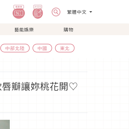
繁體中文
藝能娛樂
購物
中部北陸
中國
東北
軟唇瓣讓妳桃花開♡