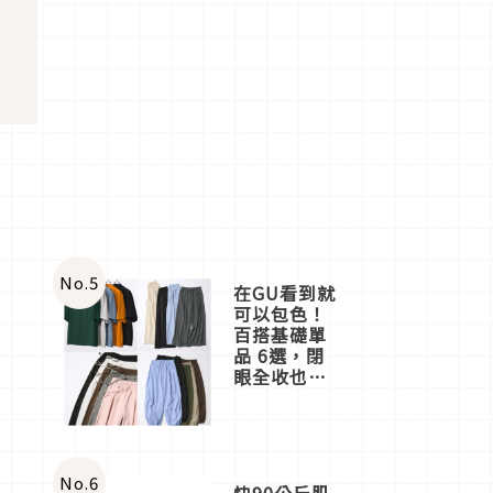
No.
5
在GU看到就
可以包色！
百搭基礎單
品 6選，閉
眼全收也不
心疼
No.
6
快90公斤肌