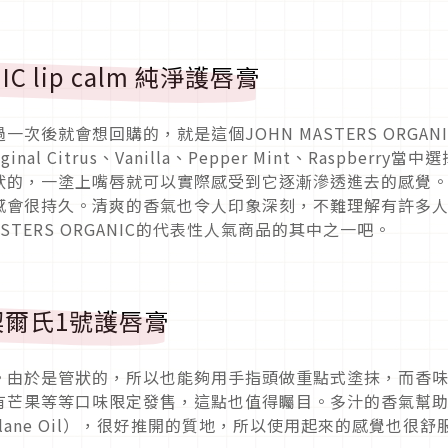
NIC lip calm 純淨護唇膏
後就會想回購的，就是這個JOHN MASTERS ORGANI
l Citrus、Vanilla、Pepper Mint、Raspberry當中
狀的，一塗上嘴唇就可以實際感受到它逐漸滲透進去的感覺
感會很持久。清爽的香氣也令人印象深刻，不難理解有許多
STERS ORGANIC的代表性人氣商品的其中之一吧。
#1 契爾氏1號護唇膏
。由於是管狀的，所以也能夠用手指頭做重點式塗抹，而香
有芒果等等口味限定發售，這點也值得矚目。多汁的香氣幫
lane Oil），很好推開的質地，所以使用起來的感覺也很舒