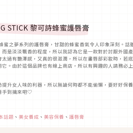
IZING STICK 黎可詩蜂蜜護唇膏
MIEL蜂蜜之夢系列的護唇膏，甘甜的蜂蜜香氣令人印象深刻。話
，而是淡淡飄香的程度，所以我認為它是一款對於討厭外國
會太過有艷澤感，又真的很滋潤，所以在畫唇部彩妝時，若
用它。由於這個品牌也有線上商店，所以有興趣的人請務必
助提升女人味的利器，所以無論何時都不能偷懶，要好好保
唇手到擒來吧♡
本話題
、
美女養成
、
美容保養
、
護唇膏