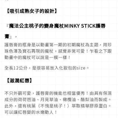
【吸引成熟女子的設計】
魔法公主桃子的變身魔杖MINKY STICK護唇
『
膏
』，
護唇膏的瓶身是以動畫第一期的初期魔杖為主題，用珍
珠色澤及寶石再現的魔杖，感覺非常可愛！乍看之下跟
動畫中的魔杖可以說是一模一樣！
全長12公分，是很容易放入化妝包的size。
【滋潤紅唇】
不只外觀可愛，護唇膏的機能也相當優秀！由具有保濕
成分的荷荷芭油、月見草油、橄欖油、酪梨油而製成。
此外，還有桃葉（不愧是桃子！）萃取精華膠原蛋白。
可以讓紅唇變的水嫩動人！