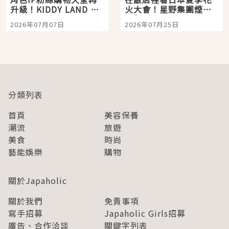
升級！KIDDY LAND 原
火大會！星野集團煙火
宿店吉伊卡哇迎客，新
景觀飯店6選，讓你不用
2026年07月07日
2026年07月25日
開幕 OMOKADO 店3分
人擠人悠閒欣賞
即達
分類列表
首頁
美容保養
潮流
旅遊
美食
時尚
藝能娛樂
購物
關於Japaholic
關於我們
免責事項
寫手招募
Japaholic Girls招募
廣告、合作洽談
關鍵字列表