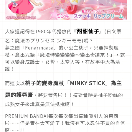
甜甜仙子
大家還記得在1980年代播放的『
』(日文原
名：魔法のプリンセス ンキーモモ)嗎？
夢之國「Fenarinaasa」的小公主桃子，只要揮動魔
杖，念出咒語「魔法轉變變變變～變出奇蹟來！」，就
可以變身成護士、女警、太空人等，在故事中大為活
躍！
桃子的變身魔杖「MINKY STICK」為主
而這次以
題的護唇膏
，將要發售啦！！這對當時是桃子粉絲的
成熟女子來說真是無法抵擋啊！
PREMIUM BANDAI每次每次都出這種吸引人的東西
啦……但是實在太可愛了！我沒有可以忍住不買的自信
啊……!!