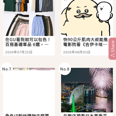
在GU看到就可以包色！
快90公斤肌肉大叔能進
Share
百搭基礎單品 6選，閉
電影院看《吉伊卡哇》
眼全收也不心疼
嗎？日本重金屬樂團
2026年07月25日
2026年08月03日
「打首」會長與nagano
老師一同給出了答案
No.
7
No.
8
角色IP粉絲購物天堂再
在飯店裡看日本夏季花