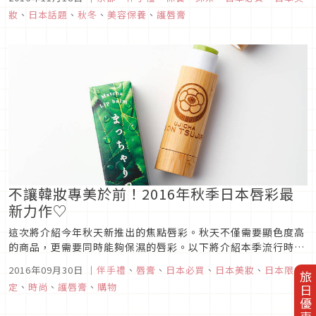
妝
、
日本話題
、
秋冬
、
美容保養
、
護唇膏
不讓韓妝專美於前！2016年秋季日本唇彩最
新力作♡
這次將介紹今年秋天新推出的焦點唇彩。秋天不僅需要顯色度高
的商品，更需要同時能夠保濕的唇彩。以下將介紹本季流行時尚
色系且兼具實用性的絕佳推薦商品，請務必繼續閱讀喔♡
2016年09月30日
｜
伴手禮
、
唇膏
、
日本必買
、
日本美妝
、
日本限
旅日優惠券
定
、
時尚
、
護唇膏
、
購物