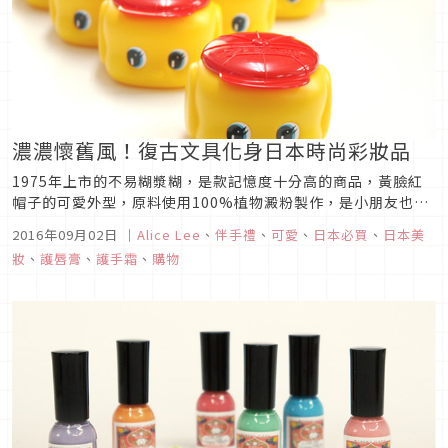
濃濃懷舊風！復古文具化身日本時尚彩妝品
1975年上市的不易糊漿糊，是款記憶度十分高的商品，黃臉紅
帽子的可愛外型，原料使用100%植物澱粉製作，是小朋友也可
以安心使用的商品，一罐只要不到百元日幣的價格，十分好入
2016年09月02日
｜
Alice Lee
、
伴手禮
、
可愛
、
日本必買
、
日本美
手，另外使用後清洗乾淨還可以變身小物收納盒，是款一物多用
妝
、
護唇膏
、
護手霜
、
購物
的超值商品！不過今天要介紹的是同間公司開發出來的各式化妝
品，童趣的外型，划...