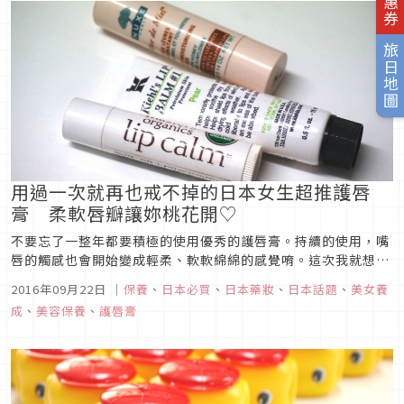
旅日地圖
用過一次就再也戒不掉的日本女生超推護唇
膏 柔軟唇瓣讓妳桃花開♡
不要忘了一整年都要積極的使用優秀的護唇膏。持續的使用，嘴
唇的觸感也會開始變成輕柔、軟軟綿綿的感覺唷。這次我就想說
要來介紹3種筆者我所推薦的護唇膏。
2016年09月22日
｜
保養
、
日本必買
、
日本藥妝
、
日本話題
、
美女養
成
、
美容保養
、
護唇膏