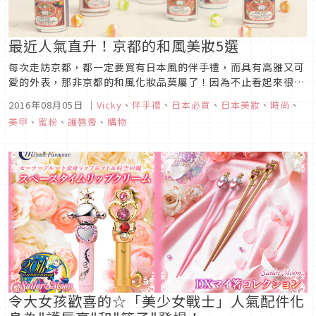
最近人氣直升！京都的和風美妝5選
每次走訪京都，都一定要買有日本風的伴手禮，而具有高雅又可
愛的外表，那非京都的和風化妝品莫屬了！因為不止看起來很漂
亮而已，還有優良的高品質水準，它講究天然素材的使用，柔和
2016年08月05日
｜
Vicky
、
伴手禮
、
日本必買
、
日本美妝
、
時尚
、
色彩的設計，能突顯女孩們的自然美，簡直就是送禮、自用兩相
美甲
、
蜜粉
、
護唇膏
、
購物
宜！一起來看一下最近人氣的京都化妝品五選！
令大女孩歡喜的☆「美少女戰士」人氣配件化