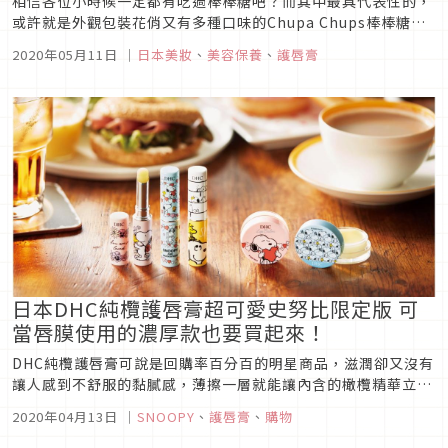
相信各位小時候一定都有吃過棒棒糖吧？而其中最具代表性的，
或許就是外觀包裝花俏又有多種口味的Chupa Chups棒棒糖
了，其實這款棒棒糖最早是由自西班牙人創造出來，經過多次轉
2020年05月11日
｜
日本美妝
、
美容保養
、
護唇膏
手後，目前由荷蘭義大利跨國公司擁有，也經常和各品牌推出合
作，這次則是在日本推出了護唇膏！Chupa Chups棒棒糖護唇
膏圖片...
日本DHC純欖護唇膏超可愛史努比限定版 可
當唇膜使用的濃厚款也要買起來！
DHC純欖護唇膏可說是回購率百分百的明星商品，滋潤卻又沒有
讓人感到不舒服的黏膩感，薄擦一層就能讓內含的橄欖精華立即
滲透，並且在唇部表面形成輕薄的保護膜，近幾年更大肆推出聯
2020年04月13日
｜
SNOOPY
、
護唇膏
、
購物
名包裝供大家選購，像迪士尼、三麗鷗、星際大戰等目前台灣也
都有販售，就連日本最新的史努比限定版也好想要入手哦！用