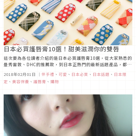
日本必買護唇膏10選！甜美滋潤你的雙唇
這次要為各位讀者介紹的是日本必買護唇膏10選，從大家熟悉的
曼秀雷敦、DHC的推薦款，到日本正熱門的最新話題產品，都會
一一介紹給大家。快把這篇日本必買護唇膏memo起來吧！
2018年02月01日
｜
伴手禮
、
可愛
、
日本必買
、
日本話題
、
日本限
定
、
美容保養
、
護唇膏
、
購物