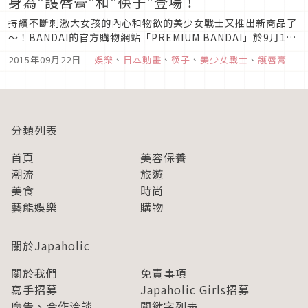
身為"護唇膏"和"筷子"登場！
持續不斷刺激大女孩的內心和物欲的美少女戰士又推出新商品了
～！BANDAI的官方購物網站「PREMIUM BANDAI」於9月15
日（二）13:00起，開始受理「美少女戰士」化妝品品牌
2015年09月22日
｜
娛樂
、
日本動畫
、
筷子
、
美少女戰士
、
護唇膏
「Miracle Romance」系列「Miracle Romance Space
Time Lip Cream 」（...
分類列表
首頁
美容保養
潮流
旅遊
美食
時尚
藝能娛樂
購物
關於Japaholic
關於我們
免責事項
寫手招募
Japaholic Girls招募
廣告、合作洽談
關鍵字列表