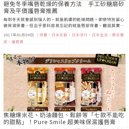
避免冬季嘴唇乾燥的保養方法 手工砂糖磨砂
膏及平價護唇膏推薦
每到冬天就會感到惱人的，就是肌膚的乾燥問題。即使特別留心
做保濕保養，但出乎意料容易忘記的就是唇部保養。聽說其實男
性好像會特別注意女孩子的嘴唇！ 接下來會遇到歲末聚餐、春
2017年01月04日
｜
保養
、
日本彩妝
、
日本流行
、
日本生活
、
美女養
節之類的，總之會有很多和別人碰面的機會。應該也有人會和喜
成
、
護唇膏
歡的男性見到面的？ 在這種時候如果嘴唇乾巴巴，那可真是糗
大了!
焦糖爆米花、奶油麵包、鬆餅等「七款不能吃
的甜點」！Pure Smile 超美味保濕護唇膏