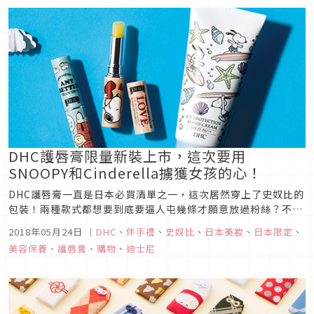
DHC史努比純欖護唇...
DHC護唇膏限量新裝上市，這次要用
SNOOPY和Cinderella擄獲女孩的心！
DHC護唇膏一直是日本必買清單之一，這次居然穿上了史奴比的
包裝！兩種款式都想要到底要逼人屯幾條才願意放過粉絲？不只
有DHC護唇膏，還一併推出史奴比夏日系列商品，今年夏天就靠
2018年05月24日
｜
DHC
、
伴手禮
、
史奴比
、
日本美妝
、
日本限定
、
這個組合來呵護肌膚了。另外迪士尼系列也推出新款灰姑娘
美容保養
、
護唇膏
、
購物
、
迪士尼
Cinderella包裝系列，女孩兒一定要check！圖片來源史努比包
裝系列...