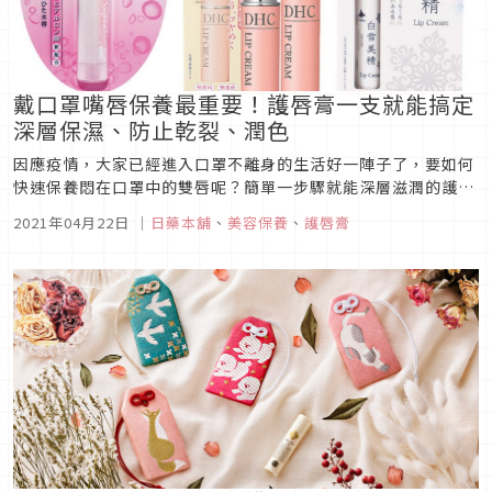
戴口罩嘴唇保養最重要！護唇膏一支就能搞定
深層保濕、防止乾裂、潤色
因應疫情，大家已經進入口罩不離身的生活好一陣子了，要如何
快速保養悶在口罩中的雙唇呢？簡單一步驟就能深層滋潤的護唇
膏就是你的好選擇，不只長效保水，更同時擁有潤色、素顏感、
2021年04月22日
｜
日藥本舖
、
美容保養
、
護唇膏
提升氣色的效果，本篇文章為你一一介紹這些人氣品項，兒童專
用的也有喔！文末將贈送最新的Japaholic讀者專屬日藥本舖折
價券，記得看...