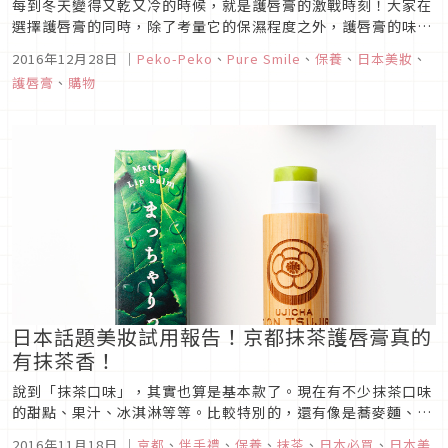
每到冬天變得又乾又冷的時候，就是護唇膏的激戰時刻！大家在
選擇護唇膏的同時，除了考量它的保濕程度之外，護唇膏的味道
也是另一選擇重點！ 打破以往大家對於護唇膏總是蜂蜜、草莓、
2016年12月28日
｜
Peko-Peko
、
Pure Smile
、
保養
、
日本美妝
、
薄荷等口味的無聊迷思，Pure Smile將護唇膏與女孩們最喜歡
護唇膏
、
購物
的甜蜜滋味相互結合，於是「甜點護唇膏」就這樣上市囉！想必
又會在日本...
日本話題美妝試用報告！京都抹茶護唇膏真的
有抹茶香！
說到「抹茶口味」，其實也算是基本款了。現在有不少抹茶口味
的甜點、果汁、冰淇淋等等。比較特別的，還有像是蕎麥麵、雞
尾酒或鹽之類的。
2016年11月18日
｜
京都
、
伴手禮
、
保養
、
抹茶
、
日本必買
、
日本美