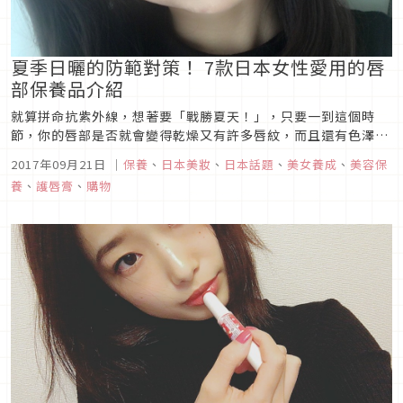
夏季日曬的防範對策！ 7款日本女性愛用的唇
部保養品介紹
就算拼命抗紫外線，想著要「戰勝夏天！」，只要一到這個時
節，你的唇部是否就會變得乾燥又有許多唇紋，而且還有色澤暗
沉的問題？ 這或許正是由夏季過強的紫外線所引起的傷害。即使
2017年09月21日
｜
保養
、
日本美妝
、
日本話題
、
美女養成
、
美容保
有做肌膚保養，也常常忽略了唇部的部分。讓我們將乾燥的雙唇
養
、
護唇膏
、
購物
在惡化之前，回復到氣色紅潤又Q彈的狀態吧。