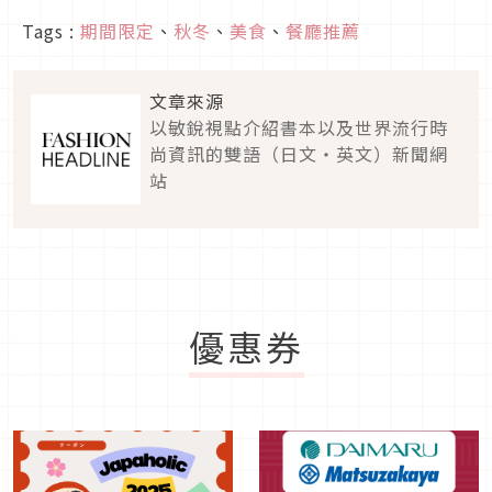
Tags :
期間限定
、
秋冬
、
美食
、
餐廳推薦
文章來源
以敏銳視點介紹書本以及世界流行時
尚資訊的雙語（日文・英文）新聞網
站
優惠券