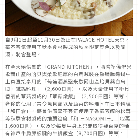
自9月1日起至11月30日為止在PALACE HOTEL東京，
毫不客氣使用了秋季食材製成的秋季限定菜色以及調
酒，將會登場。
在全天候供餐的「GRAND KITCHEN」，將會準備聖米
歇爾山產的貽貝與柔軟肥厚的白烏賊裝在熱騰騰鐵鍋中
上桌直接享用的「葡萄酒蒸聖米歇爾山產貽貝與白烏
賊・鐵鍋料理」（2,600日圓），以及大量使用了極具
香氣的蕈菇製成的「蕈菇燉飯」（2,500日圓）等等，
奢侈的使用了當令魚貝類以及蔬菜的料理。在日本料理
「和田倉」，將會供應毫不客氣使用了香氣芳醇的松茸
等秋季食材製成的推薦筵席「和 －NAGOMI－」（2萬
1,600日圓），以及從每隻牛身上只能取得幾百克的稀
有神戶牛肩胛板腱的牛排飯盒（8,700日圓）等等。