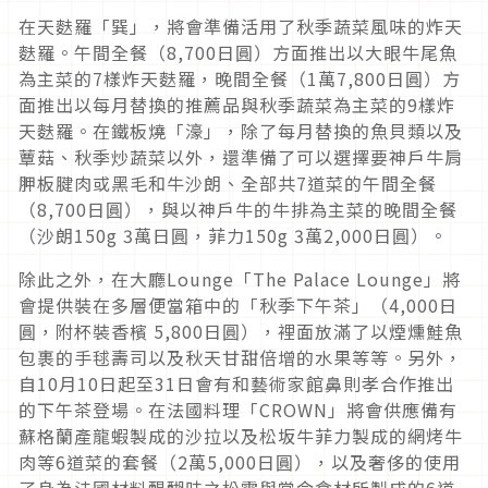
在天麩羅「巽」，將會準備活用了秋季蔬菜風味的炸天
麩羅。午間全餐（8,700日圓）方面推出以大眼牛尾魚
為主菜的7樣炸天麩羅，晚間全餐（1萬7,800日圓）方
面推出以每月替換的推薦品與秋季蔬菜為主菜的9樣炸
天麩羅。在鐵板燒「濠」，除了每月替換的魚貝類以及
蕈菇、秋季炒蔬菜以外，還準備了可以選擇要神戶牛肩
胛板腱肉或黑毛和牛沙朗、全部共7道菜的午間全餐
（8,700日圓），與以神戶牛的牛排為主菜的晚間全餐
（沙朗150g 3萬日圓，菲力150g 3萬2,000日圓）。
除此之外，在大廳Lounge「The Palace Lounge」將
會提供裝在多層便當箱中的「秋季下午茶」（4,000日
圓，附杯裝香檳 5,800日圓），裡面放滿了以煙燻鮭魚
包裹的手毬壽司以及秋天甘甜倍增的水果等等。另外，
自10月10日起至31日會有和藝術家館鼻則孝合作推出
的下午茶登場。在法國料理「CROWN」將會供應備有
蘇格蘭產龍蝦製成的沙拉以及松坂牛菲力製成的網烤牛
肉等6道菜的套餐（2萬5,000日圓），以及奢侈的使用