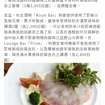
了身為法國材料醍醐味之松露與當令食材所製成的6道
菜之套餐（3萬5,000日圓），這兩種全餐。
並且，在主酒吧「Royal Bar」將會提供使用了巨峰以
及無花果、栗子所製成，盡情享受得到秋天濃厚滋味的
調酒3種（各2,300日圓）。可以享用到多汁的巨峰搭配
極具香氣的伯爵茶之馬丁尼、以及在香醇的可可與鮮奶
油中加入栗子那香噴噴的甜味之亞歷山大等等。在
Lounge Bar「Prive」，則預定會供應毫不客氣使用了
巨峰製成的莫吉托，以及飄著伯爵茶香氣的全新風格側
車，與充滿水果香味的莫吉托之調酒（各2,400日
圓）。