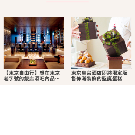
【東京自由行】想在東京
東京皇宮酒店即將限定販
老字號的飯店酒吧內品味
售佈滿裝飾的聖誕蛋糕
的15款絕品調酒
2015年06月17日
2015年09月14日