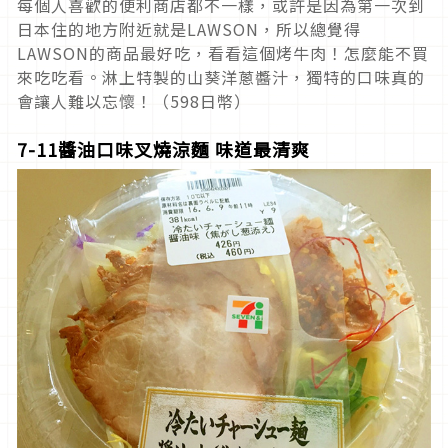
每個人喜歡的便利商店都不一樣，或許是因為第一次到
日本住的地方附近就是LAWSON，所以總覺得
LAWSON的商品最好吃，看看這個烤牛肉！怎麼能不買
來吃吃看。淋上特製的山葵洋蔥醬汁，獨特的口味真的
會讓人難以忘懷！（598日幣）
7-11醬油口味叉燒涼麵 味道最清爽