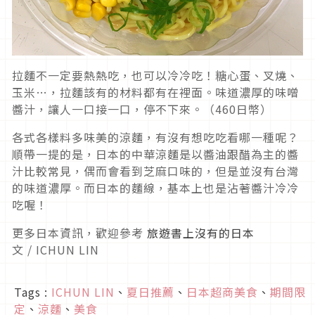
拉麵不一定要熱熱吃，也可以冷冷吃！糖心蛋、叉燒、
玉米…，拉麵該有的材料都有在裡面。味道濃厚的味噌
醬汁，讓人一口接一口，停不下來。（460日幣）
各式各樣料多味美的涼麵，有沒有想吃吃看哪一種呢？
順帶一提的是，日本的中華涼麵是以醬油跟醋為主的醬
汁比較常見，偶而會看到芝麻口味的，但是並沒有台灣
的味道濃厚。而日本的麵線，基本上也是沾著醬汁冷冷
吃喔！
更多日本資訊，歡迎參考
旅遊書上沒有的日本
文 / ICHUN LIN
Tags :
ICHUN LIN
、
夏日推薦
、
日本超商美食
、
期間限
定
、
涼麵
、
美食