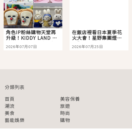
角色IP粉絲購物天堂再
在飯店裡看日本夏季花
升級！KIDDY LAND 原
火大會！星野集團煙火
宿店吉伊卡哇迎客，新
景觀飯店6選，讓你不用
2026年07月07日
2026年07月25日
開幕 OMOKADO 店3分
人擠人悠閒欣賞
即達
分類列表
首頁
美容保養
潮流
旅遊
美食
時尚
藝能娛樂
購物