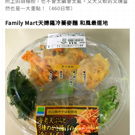
附上的胡椒粉，也不會太鹹會太膩。又大又軟的叉燒當
然也是一大重點！（460日幣）
Family Mart天婦羅冷蕎麥麵 和風最道地