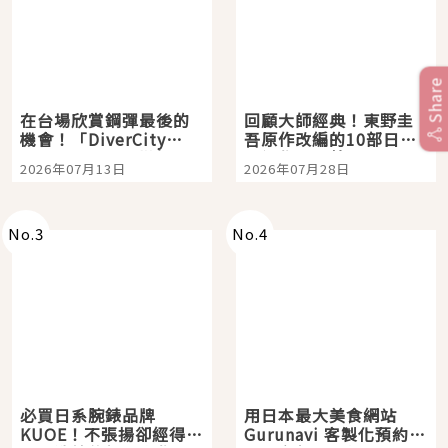
Share
在台場欣賞鋼彈最後的
回顧大師經典！東野圭
機會！「DiverCity
吾原作改編的10部日本
Tokyo Plaza」搭船、
影視作品推薦
2026年07月13日
2026年07月28日
購物、美食及夜景，一
次全體驗
No.
3
No.
4
必買日系腕錶品牌
用日本最大美食網站
KUOE！不張揚卻經得起
Gurunavi 客製化預約九