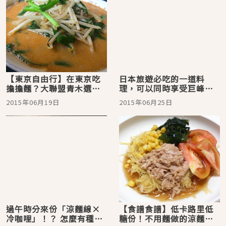
【東京自由行】 在東京吃
日本旅遊必吃的一道料
擔擔麵？大聯盟青木選手
理，可以同時享受巨峰葡
熱愛的超好吃擔擔麵
萄的香氣與甜味！新感覺
2015年06月19日
2015年06月25日
麵料理「巨峰餺飥」
過午時分來份「涼麵線×
【食譜食譜】低卡路里低
冷咖哩」！？ 怎麼有種將
糖份！不用麵做的涼麵，