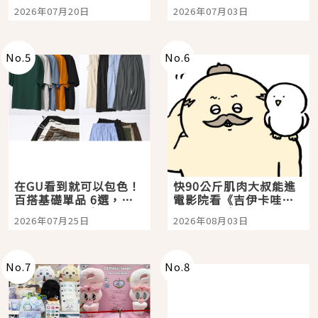
時間洗鍊的經典之作五
大都市餐廳，打造專屬
2026年07月20日
2026年07月03日
選
美食體驗！
No.
5
No.
6
在GU看到就可以包色！
快90公斤肌肉大叔能進
百搭基礎單品 6選，閉
電影院看《吉伊卡哇》
眼全收也不心疼
嗎？日本重金屬樂團
2026年07月25日
2026年08月03日
「打首」會長與nagano
老師一同給出了答案
No.
7
No.
8