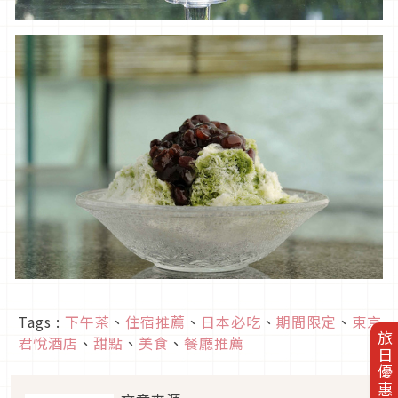
Tags :
下午茶
、
住宿推薦
、
日本必吃
、
期間限定
、
東京
旅日優惠券
君悅酒店
、
甜點
、
美食
、
餐廳推薦