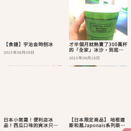
【食譜】宇治金時刨冰
才半個月就熱賣了300萬杯
的「全家」冰沙，到底有
2015年06月09日
什麼魅力呢？
2015年06月16日
日本小常識！便利店冰
【日本限定商品】 哈根達
品！西瓜口味的爽冰只要
斯和風Japonais系列新口
加上「那個」就會變超級
味「抹茶黃豆粉黑蜜」試