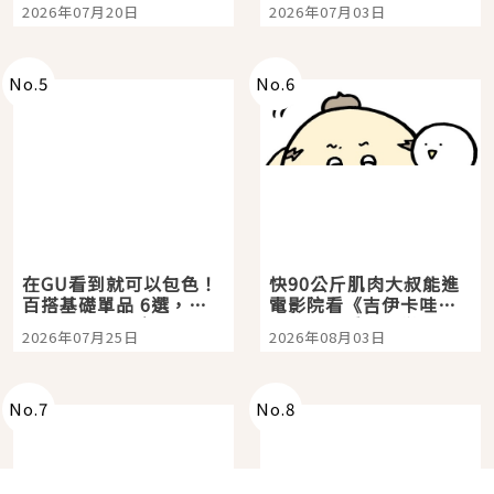
時間洗鍊的經典之作五
大都市餐廳，打造專屬
2026年07月20日
2026年07月03日
選
美食體驗！
No.
5
No.
6
在GU看到就可以包色！
快90公斤肌肉大叔能進
百搭基礎單品 6選，閉
電影院看《吉伊卡哇》
眼全收也不心疼
嗎？日本重金屬樂團
2026年07月25日
2026年08月03日
「打首」會長與nagano
老師一同給出了答案
No.
7
No.
8