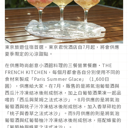
東京旅遊住宿首選，東京君悅酒店自7月起，將會供應
夏季限定的沁涼甜點。
在供應時尚創意小酒館料理的三餐營業餐廳・THE
FRENCH KITCHEN，每個月都會各自分別使用不同的
食材來製成「Paris Summer Glace」（1,600日
圓），供應給大家。在7月，販售的是將氣泡葡萄酒與
西瓜汁冷凍結冰後削成刨冰，加上白葡萄酒果凍一起品
嚐的「西瓜與萊姆之法式冰沙」。8月供應的是將氣泡
葡萄酒與桃子汁冷凍結冰後削成刨冰，加入香草碎粒的
「桃子與香草之法式冰沙」。而9月供應的則是將氣泡
葡萄酒與紅葡萄柚汁冷凍結冰後削成刨冰，搭配蜂蜜的
「葡萄柚與蜂蜜之法式冰沙」。