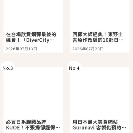
在台場欣賞鋼彈最後的
回顧大師經典！東野圭
機會！「DiverCity
吾原作改編的10部日本
Tokyo Plaza」搭船、
影視作品推薦
2026年07月13日
2026年07月28日
購物、美食及夜景，一
次全體驗
No.
3
No.
4
必買日系腕錶品牌
用日本最大美食網站
KUOE！不張揚卻經得起
Gurunavi 客製化預約九