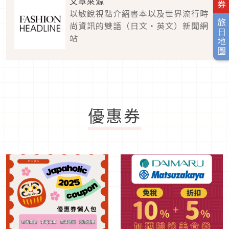
文章來源
以敏銳視點介紹書本以及世界流行時
旅日地圖
尚資訊的雙語（日文・英文）新聞網
站
優惠券