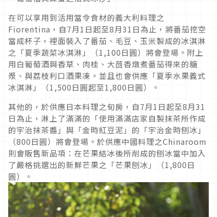
在可以享用到活用當令食材的義大利料理之
Fiorentina，自7月1日起至8月31日為止，將番茄挖空
當成杯子，裡面裝入了番茄、毛豆、玉米製成的冰淇淋
之「夏季蔬菜冰淇淋」（1,100日圓）將會登場。附上
用白葡萄酒與香草、肉桂、大茴香燉煮番茄得來的糖
漿、與荔枝利口酒果凍。並且也會供應「夏季水果義式
冰淇淋」（1,500日圓起至1,800日圓）。
其他的，於供應日本料理之旬房，自7月1日起至8月31
日為止，淋上了滿滿的「使用滿滿店家自製抹茶所作成
的宇治抹茶醬」與「金時紅豆泥」的「宇治金時刨冰」
（800日圓）將會登場。於供應中國料理之Chinaroom
則會販售新品項：在芒果結冰後所削成的刨冰當中加入
了嚴格挑選出的新鮮芒果之「芒果刨冰」（1,800日
圓）。