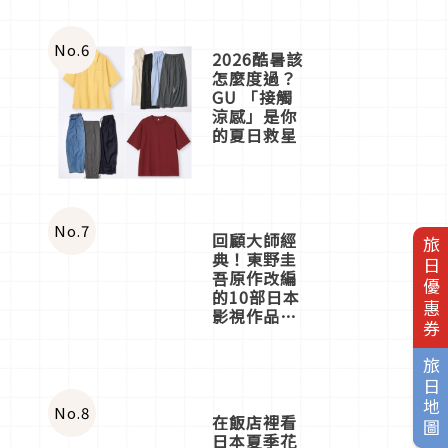
No.
6
2026酷暑該
怎麼度過？
GU 「接觸
涼感」是你
的夏日救星
No.
7
回顧大師經
旅日優惠券
典！東野圭
吾原作改編
的10部日本
影視作品推
薦
旅日地圖
No.
8
在飯店裡看
日本夏季花