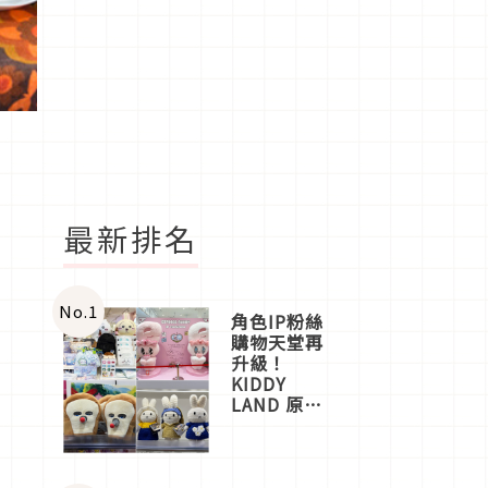
最新排名
No.
1
角色IP粉絲
購物天堂再
升級！
KIDDY
LAND 原宿
店吉伊卡哇
迎客，新開
幕
OMOKADO