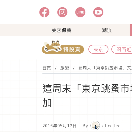
美容保養
潮流
東京
關西近
首頁
旅遊
這周末「東京跳蚤市場」又來
這周末「東京跳蚤市場
加
2016年05月12日
｜ By
alice lee