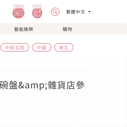
繁體中文
藝能娛樂
購物
中部北陸
中國
東北
盤&amp;雜貨店參