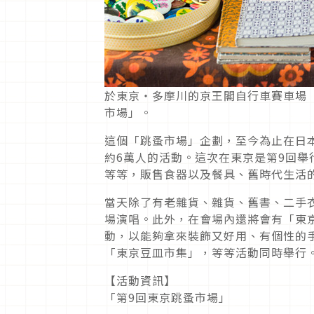
於東京・多摩川的京王閣自行車賽車場（
市場」。
這個「跳蚤市場」企劃，至今為止在日
約6萬人的活動。這次在東京是第9回舉
等等，販售食器以及餐具、舊時代生活
當天除了有老雜貨、雜貨、舊書、二手
場演唱。此外，在會場內還將會有「東京
動，以能夠拿來裝飾又好用、有個性的手
「東京豆皿市集」，等等活動同時舉行
【活動資訊】
「第9回東京跳蚤市場」