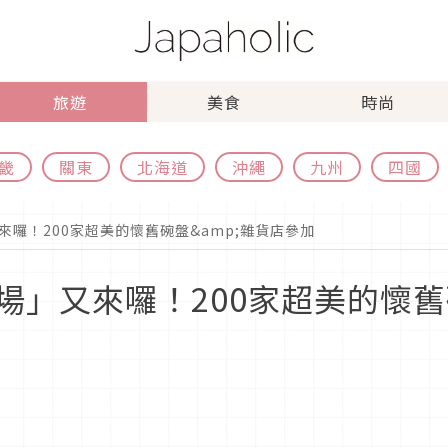
旅遊
美食
時尚
畿
關東
北海道
沖繩
九州
四國
囉！200家超美的懷舊碗盤&amp;雜貨店參加
」又來囉！200家超美的懷舊碗