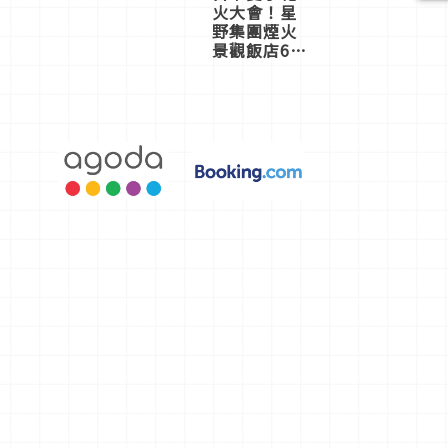
火大會！星
野集團煙火
景觀飯店6
選，讓你不
用人擠人悠
閒欣賞