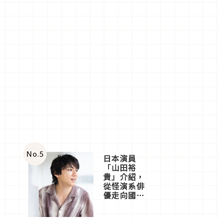
No.
5
日本演員
「山田裕
貴」介紹，
從怪演系俳
優走向國民
級日劇主角