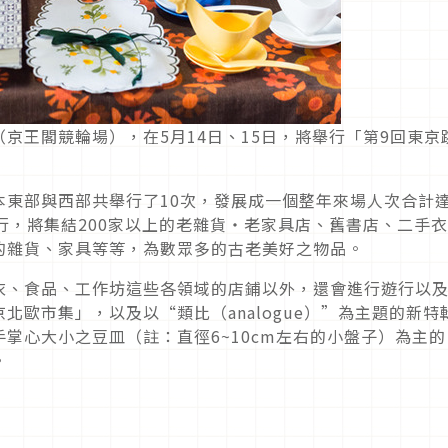
京王閣競輪場），在5月14日、15日，將舉行「第9回東京
本東部與西部共舉行了10次，發展成一個整年來場人次合計
行，將集結200家以上的老雜貨・老家具店、舊書店、二手
的雜貨、家具等等，為數眾多的古老美好之物品。
衣、食品、工作坊這些各領域的店鋪以外，還會進行遊行以
北歐市集」，以及以“類比（analogue）”為主題的新特
掌心大小之豆皿（註：直徑6~10cm左右的小盤子）為主的
。