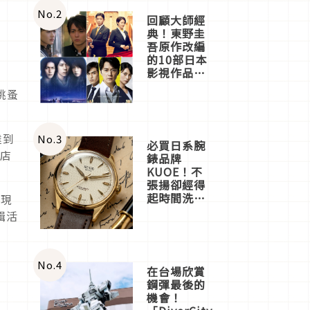
店3分即達
No.
2
回顧大師經
典！東野圭
吾原作改編
的10部日本
影視作品推
薦
跳蚤
達到
No.
3
必買日系腕
衣店
錶品牌
KUOE！不
張揚卻經得
起時間洗鍊
及現
的經典之作
輯活
五選
No.
4
在台場欣賞
鋼彈最後的
機會！