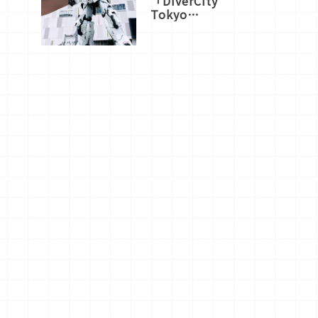
「DiverCity
Tokyo
Plaza」搭
船、購物、
美食及夜
景，一次全
體驗