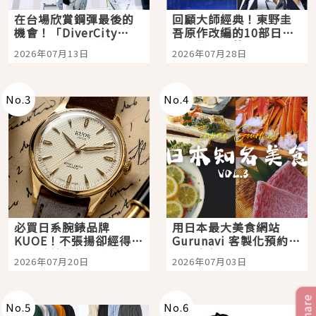
在台場欣賞鋼彈最後的
回顧大師經典！東野圭
機會！「DiverCity
吾原作改編的10部日本
Tokyo Plaza」搭船、
影視作品推薦
2026年07月13日
2026年07月28日
購物、美食及夜景，一
次全體驗
No.
3
No.
4
必買日系腕錶品牌
用日本最大美食網站
KUOE！不張揚卻經得起
Gurunavi 客製化預約九
時間洗鍊的經典之作五
大都市餐廳，打造專屬
2026年07月20日
2026年07月03日
選
美食體驗！
Share
No.
5
No.
6