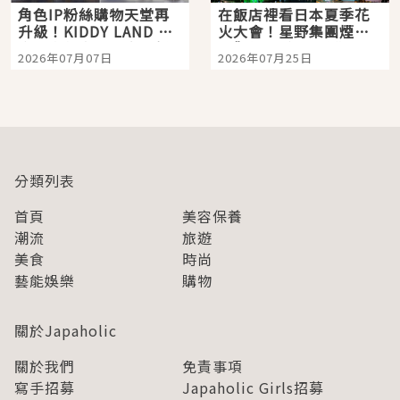
角色IP粉絲購物天堂再
在飯店裡看日本夏季花
升級！KIDDY LAND 原
火大會！星野集團煙火
宿店吉伊卡哇迎客，新
景觀飯店6選，讓你不用
2026年07月07日
2026年07月25日
開幕 OMOKADO 店3分
人擠人悠閒欣賞
即達
分類列表
首頁
美容保養
潮流
旅遊
美食
時尚
藝能娛樂
購物
關於Japaholic
關於我們
免責事項
寫手招募
Japaholic Girls招募