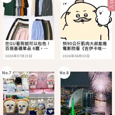
在GU看到就可以包色！
快90公斤肌肉大叔能進
百搭基礎單品 6選，閉
電影院看《吉伊卡哇》
眼全收也不心疼
嗎？日本重金屬樂團
2026年07月25日
2026年08月03日
「打首」會長與nagano
老師一同給出了答案
No.
7
No.
8