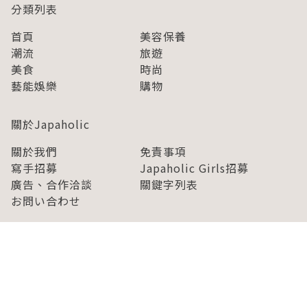
分類列表
首頁
美容保養
潮流
旅遊
美食
時尚
藝能娛樂
購物
關於Japaholic
關於我們
免責事項
寫手招募
Japaholic Girls招募
廣告、合作洽談
關鍵字列表
お問い合わせ