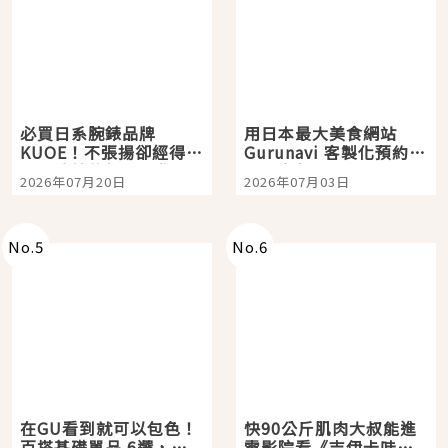
必買日系腕錶品牌
用日本最大美食網站
KUOE！不張揚卻經得起
Gurunavi 客製化預約九
時間洗鍊的經典之作五
大都市餐廳，打造專屬
2026年07月20日
2026年07月03日
選
美食體驗！
No.
5
No.
6
在GU看到就可以包色！
快90公斤肌肉大叔能進
百搭基礎單品 6選，閉
電影院看《吉伊卡哇》