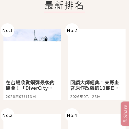
最新排名
No.
1
No.
2
在台場欣賞鋼彈最後的
回顧大師經典！東野圭
機會！「DiverCity
吾原作改編的10部日本
Tokyo Plaza」搭船、
影視作品推薦
2026年07月13日
2026年07月28日
購物、美食及夜景，一
次全體驗
Share
No.
3
No.
4