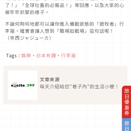
了！」「全球社畜的必需品！」等回應，以及大家的心
被牢牢抓緊的樣子。
不論何時何地都可以讓你進入備戰狀態的「遊牧者」行
李箱。確實會讓人想到「職場如戰場」這句話呢！
（寺西ジャジューカ）
Tags :
娛樂
、
日本有趣
、
行李箱
文章來源
每天介紹給您"巷子內"的生活小梗！
旅日優惠券