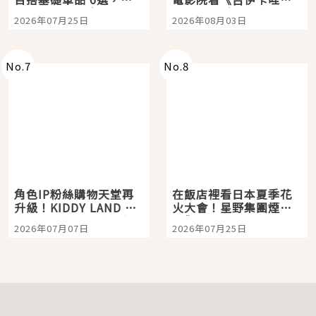
眼全收也不心疼
嗎？日本重金屬樂團
2026年07月25日
2026年08月03日
「打首」會長與nagano
老師一同給出了答案
No.
7
No.
8
角色IP粉絲購物天堂再
在飯店裡看日本夏季花
升級！KIDDY LAND 原
火大會！星野集團煙火
宿店吉伊卡哇迎客，新
景觀飯店6選，讓你不用
2026年07月07日
2026年07月25日
開幕 OMOKADO 店3分
人擠人悠閒欣賞
即達