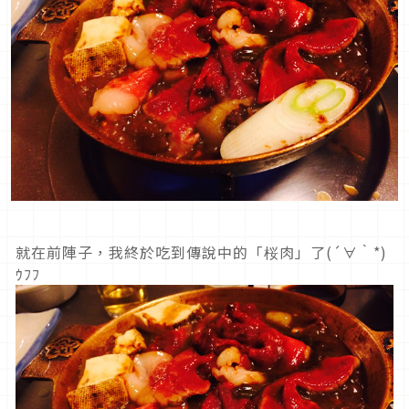
就在前陣子，我終於吃到傳說中的「桜肉」了(´∀｀*)
ｳﾌﾌ