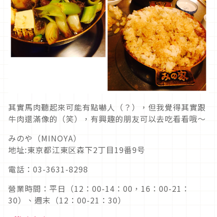
其實馬肉聽起來可能有點嚇人（？），但我覺得其實跟
牛肉還滿像的（笑），有興趣的朋友可以去吃看看哦～
みのや（MINOYA）
地址:東京都江東区森下2丁目19番9号
電話：03-3631-8298
營業時間：平日（12：00-14：00，16：00-21：
30）、週末（12：00-21：30）