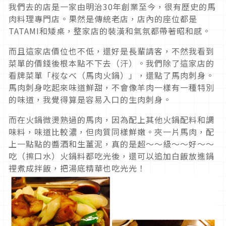
我們去的店是一家由明治30年創業至今，很有歷史的馬
肉料理專門店。果然是傳統老店，店內的座位都是
TATAMI和矮桌，整家店的裝潢和氣氛都帶著昭和感。
而且這家店價位也不低，還好是長輩請客，不然我看到
菜單的價錢後根本點不下去（汗）。我們除了這家店的
看牌菜單「桜なべ（馬肉火鍋）」，還點了馬肉刺身。
馬肉刺身吃起來味道鮮甜，不會像羊肉一樣有一種特別
的味道，我覺得算是容易入口的生肉刺身。
而在火鍋微燙熟過的馬肉，因為配上其他火鍋配料和調
味料，味道比較濃，但肉質同樣鮮嫩。夾一片馬肉，配
上一點點的醬酒和生薑泥，真的是超～～級～～好～～
吃（擦口水）火鍋料都吃光後，還可以追加白飯放進鍋
裡煮成拌飯，把湯底精華也吃光光！