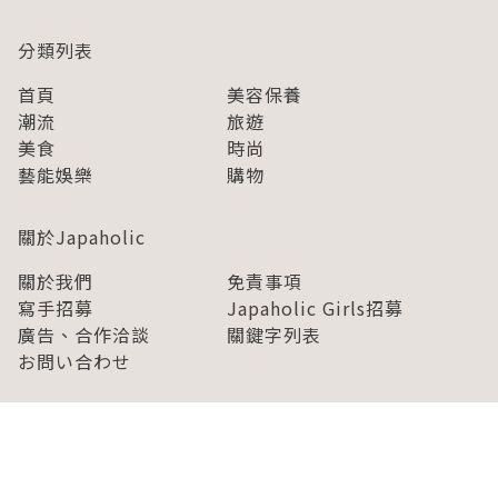
分類列表
首頁
美容保養
潮流
旅遊
美食
時尚
藝能娛樂
購物
關於Japaholic
關於我們
免責事項
寫手招募
Japaholic Girls招募
廣告、合作洽談
關鍵字列表
お問い合わせ