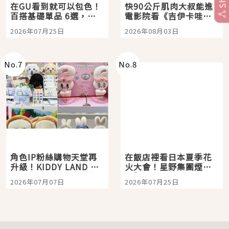
在GU看到就可以包色！
快90公斤肌肉大叔能進
百搭基礎單品 6選，閉
電影院看《吉伊卡哇》
眼全收也不心疼
嗎？日本重金屬樂團
2026年07月25日
2026年08月03日
「打首」會長與nagano
老師一同給出了答案
No.
7
No.
8
角色IP粉絲購物天堂再
在飯店裡看日本夏季花
升級！KIDDY LAND 原
火大會！星野集團煙火
宿店吉伊卡哇迎客，新
景觀飯店6選，讓你不用
2026年07月07日
2026年07月25日
開幕 OMOKADO 店3分
人擠人悠閒欣賞
即達