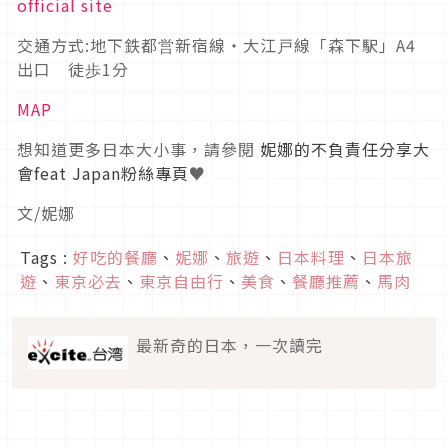
official site
交通方式:地下鉄都営新宿線・大江戸線「森下駅」A4
出口 徒歩1分
MAP
想知道更多日本大小事，請參閱
妮娜的不負責任分享大
會feat Japan粉絲專頁
♥
文/妮娜
Tags :
好吃的餐廳
、
妮娜
、
旅遊
、
日本料理
、
日本旅
遊
、
東京必去
、
東京自由行
、
美食
、
餐廳推薦
、
馬肉
最新奇的日本，一次讀完