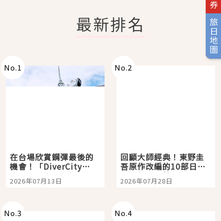
最新排名
旅日地圖
No.
1
No.
2
在台場欣賞鋼彈最後的
回顧大師經典！東野圭
機會！「DiverCity
吾原作改編的10部日本
Tokyo Plaza」搭船、
影視作品推薦
2026年07月13日
2026年07月28日
購物、美食及夜景，一
次全體驗
No.
3
No.
4