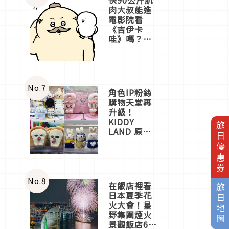
肉大叔能進
電影院看
《吉伊卡
哇》嗎？日
本重金屬樂
團「打首」
會長與
nagano老師
一同給出了
No.
7
角色IP粉絲
答案
購物天堂再
升級！
KIDDY
旅日優惠券
LAND 原宿
店吉伊卡哇
迎客，新開
幕
OMOKADO
店3分即達
No.
8
在飯店裡看
旅日地圖
日本夏季花
火大會！星
野集團煙火
景觀飯店6