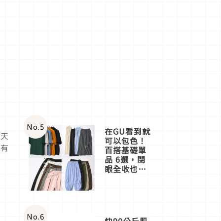
No.
5
在GU看到就
夏天
可以包色！
會有
百搭基礎單
品 6選，閉
眼全收也不
心疼
No.
6
快90公斤肌