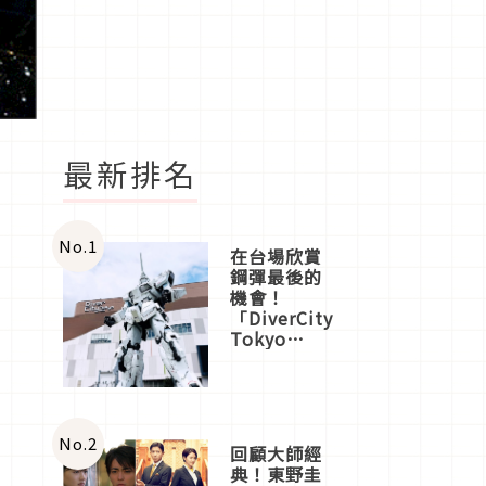
最新排名
No.
1
在台場欣賞
鋼彈最後的
機會！
「DiverCity
Tokyo
Plaza」搭
船、購物、
美食及夜
景，一次全
體驗
No.
2
回顧大師經
典！東野圭