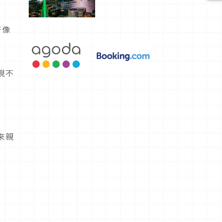
選，讓你不
用人擠人悠
閒欣賞
好像
現不
來親