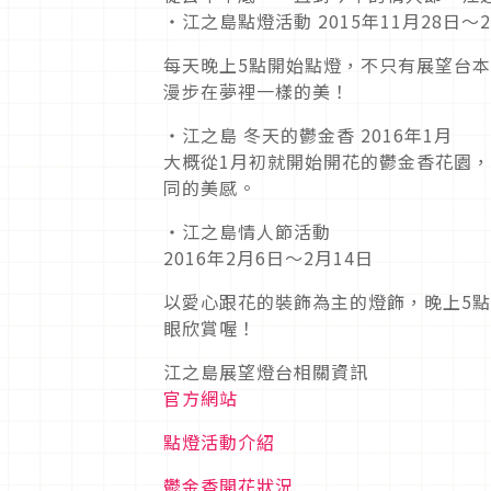
‧江之島點燈活動 2015年11月28日～2
每天晚上5點開始點燈，不只有展望台
漫步在夢裡一樣的美！
‧江之島 冬天的鬱金香 2016年1月
大概從1月初就開始開花的鬱金香花園
同的美感。
‧江之島情人節活動
2016年2月6日～2月14日
以愛心跟花的裝飾為主的燈飾，晚上5
眼欣賞喔！
江之島展望燈台相關資訊
官方網站
點燈活動介紹
鬱金香開花狀況