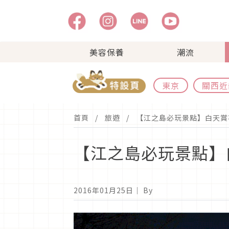
美容保養
潮流
東京
關西近
首頁
旅遊
【江之島必玩景點】白天賞
【江之島必玩景點】
2016年01月25日
｜ By