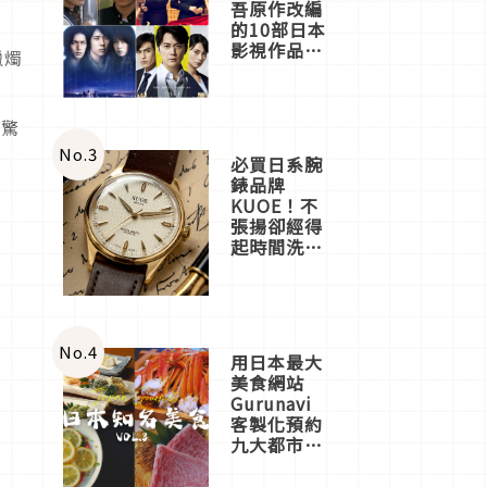
吾原作改編
的10部日本
影視作品推
蠟燭
薦
漫驚
No.
3
必買日系腕
錶品牌
KUOE！不
張揚卻經得
起時間洗鍊
的經典之作
五選
No.
4
用日本最大
美食網站
Gurunavi
客製化預約
九大都市餐
廳，打造專
屬美食體