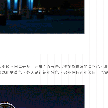
照季節不同每天晚上亮燈；春天是以櫻花為靈感的淡粉色、
靈感的橘黃色、冬天是神祕的紫色。另外在特別的節日，也