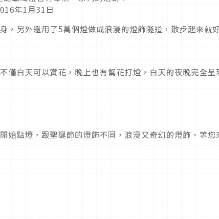
016年1月31日
本身，另外還用了5萬個燈做成浪漫的燈飾隧道，散步起來就
，不僅白天可以賞花，晚上也有幫花打燈，白天的夜晚完全呈
點開始點燈，跟聖誕節的燈飾不同，浪漫又奇幻的燈飾，等您