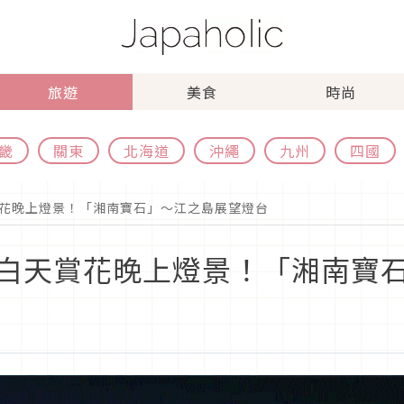
旅遊
美食
時尚
畿
關東
北海道
沖繩
九州
四國
花晚上燈景！「湘南寶石」〜江之島展望燈台
白天賞花晚上燈景！「湘南寶