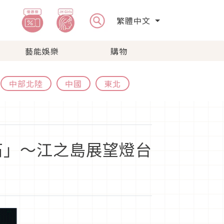
繁體中文
藝能娛樂
購物
中部北陸
中國
東北
石」〜江之島展望燈台