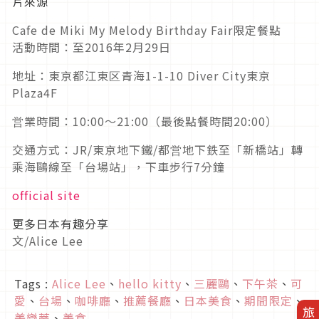
片來源
Cafe de Miki My Melody Birthday Fair限定餐點
活動時間：至2016年2月29日
地址：東京都江東区青海1-1-10 Diver City東京
Plaza4F
営業時間：10:00～21:00（最後點餐時間20:00）
交通方式：JR/東京地下鐵/都営地下鉄至「新橋站」轉
乘海鷗線至「台場站」，下車步行7分鐘
official site
更多日本有趣分享
文/Alice Lee
Tags :
Alice Lee
、
hello kitty
、
三麗鷗
、
下午茶
、
可
愛
、
台場
、
咖啡廳
、
推薦餐廳
、
日本美食
、
期間限定
、
美樂蒂
、
美食