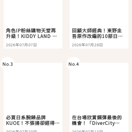
角色IP粉絲購物天堂再
回顧大師經典！東野圭
升級！KIDDY LAND 原
吾原作改編的10部日本
宿店吉伊卡哇迎客，新
影視作品推薦
2026年07月07日
2026年07月28日
開幕 OMOKADO 店3分
即達
No.
3
No.
4
必買日系腕錶品牌
在台場欣賞鋼彈最後的
KUOE！不張揚卻經得起
機會！「DiverCity
時間洗鍊的經典之作五
Tokyo Plaza」搭船、
2026年07月20日
2026年07月13日