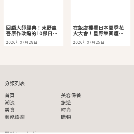
回顧大師經典！東野圭
在飯店裡看日本夏季花
吾原作改編的10部日本
火大會！星野集團煙火
影視作品推薦
景觀飯店6選，讓你不用
2026年07月28日
2026年07月25日
人擠人悠閒欣賞
分類列表
首頁
美容保養
潮流
旅遊
美食
時尚
藝能娛樂
購物
關於Japaholic