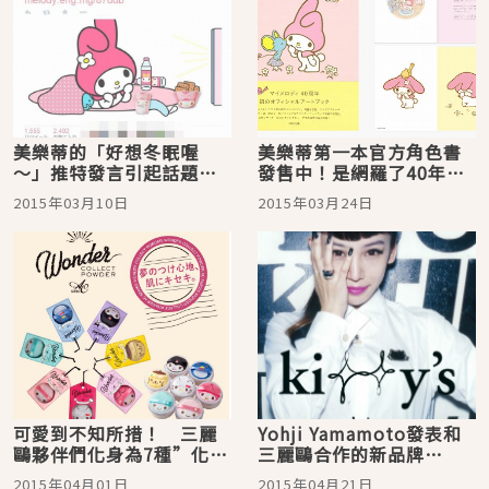
美樂蒂的「好想冬眠喔
美樂蒂第一本官方角色書
～」推特發言引起話題！
發售中！是網羅了40年間
／粉絲擔心「明明都快四
的歷史的完全版喔♪
2015年03月10日
2015年03月24日
十歲了，是不是工作太認
真了啊？」
可愛到不知所措！ 三麗
Yohji Yamamoto發表和
鷗夥伴們化身為7種”化妝
三麗鷗合作的新品牌
粉撲”登場！
「ki♢♢y’s」！ Kitty
2015年04月01日
2015年04月21日