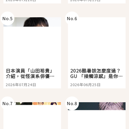
選
購物、美食及夜景，一
次全體驗
No.
5
No.
6
日本演員「山田裕貴」
2026酷暑該怎麼度過？
介紹，從怪演系俳優走
GU 「接觸涼感」是你的
向國民級日劇主角
夏日救星
2026年07月24日
2026年06月25日
No.
7
No.
8