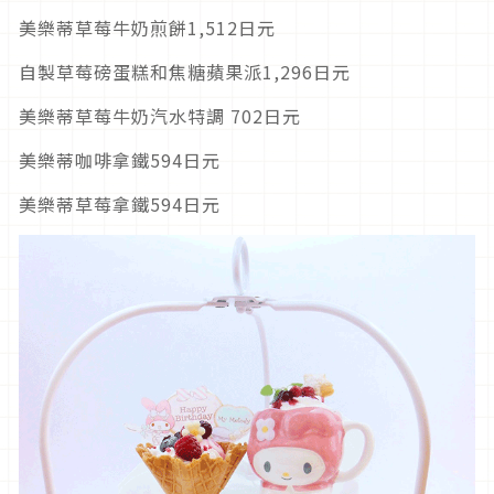
美樂蒂草莓牛奶煎餅1,512日元
自製草莓磅蛋糕和焦糖蘋果派1,296日元
美樂蒂草莓牛奶汽水特調 702日元
美樂蒂咖啡拿鐵594日元
美樂蒂草莓拿鐵594日元