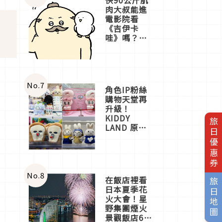
肉大叔能進
電影院看
《吉伊卡
哇》嗎？日
本重金屬樂
團「打首」
會長與
nagano老師
一同給出了
No.
7
角色IP粉絲
答案
購物天堂再
升級！
KIDDY
旅日優惠券
LAND 原宿
店吉伊卡哇
迎客，新開
幕
OMOKADO
店3分即達
No.
8
在飯店裡看
旅日地圖
日本夏季花
火大會！星
野集團煙火
景觀飯店6