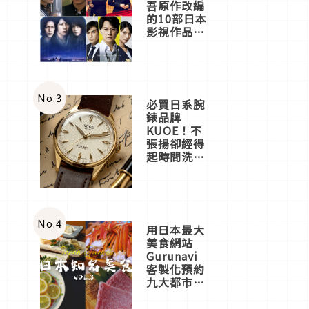
吾原作改編
的10部日本
影視作品推
薦
No.
3
必買日系腕
錶品牌
KUOE！不
張揚卻經得
起時間洗鍊
的經典之作
五選
No.
4
用日本最大
美食網站
Gurunavi
客製化預約
九大都市餐
廳，打造專
屬美食體