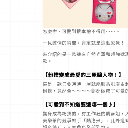
怎麼辦、可愛到根本捨不得用……。
一見鍾情的瞬間，肯定就是這個感覺！ 在「
來介紹的是一款擁有自然光澤和超強遮瑕力的蜜粉
款。
【粉撲變成最愛的三麗鷗人物！】
這是一款只要薄薄一層就能服貼肌膚＆
粉撲，竟然全～～～～部都做成了可愛
【可愛到不知道要選哪一個♪】
變身成為粉撲的，有工作狂的凱蒂姐，人稱「H
美樂蒂的競爭對手「酷洛米」，此外還有「Lit
姆企鵝」，人氣角色全部到齊。