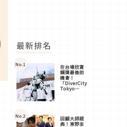
最新排名
No.
1
在台場欣賞
鋼彈最後的
機會！
「DiverCity
Tokyo
Plaza」搭
船、購物、
美食及夜
景，一次全
體驗
No.
2
回顧大師經
典！東野圭