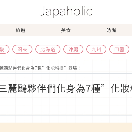
旅遊
美食
時尚
畿
關東
北海道
沖繩
九州
四國
麗鷗夥伴們化身為7種”化妝粉撲”登場！
三麗鷗夥伴們化身為7種”化妝