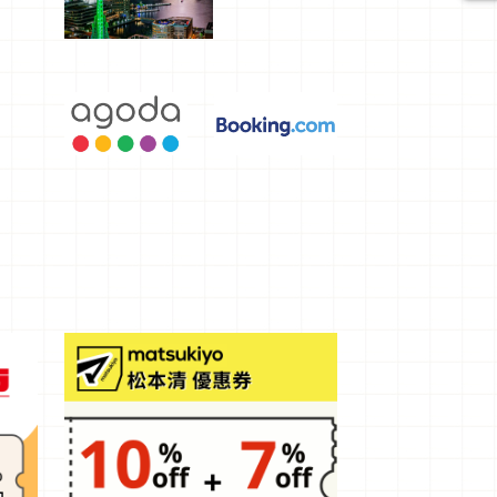
選，讓你不
用人擠人悠
閒欣賞