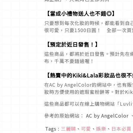
【當成小禮物送人也不錯◎】
只要想到每次化妝的時候，都能看到自
很可愛，只要1500日圓！ 全部一次
【預定於近日發售！】
這些商品，都將於近日發售。預計先在網
布，千萬不要錯過喔！
【熱賣中的Kiki&Lala彩妝品也很
在AC by AngelColor的網站中，也有
妝時方便使用的遮瑕蜜粉餅等。對於Kik
這些商品都可以在線上購物網站「Luvl
參考的原始網站：
AC by AngelColor
Tags :
三麗鷗
、
可愛
、
娛樂
、
日本必買