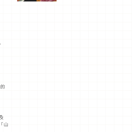
驗！
。
帶的
及
、「山