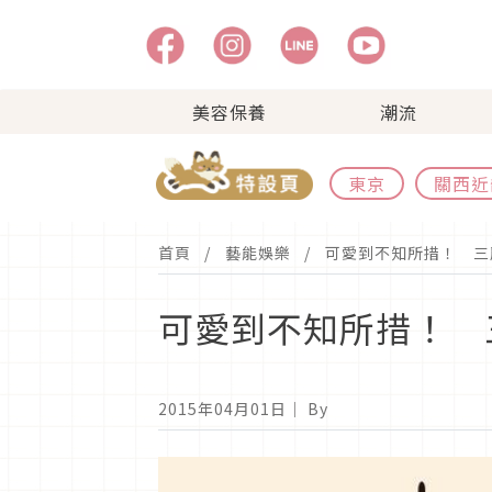
美容保養
潮流
東京
關西近
首頁
藝能娛樂
可愛到不知所措！ 三
可愛到不知所措！ 
2015年04月01日
｜ By