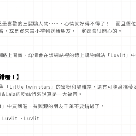
己最喜歡的三麗鷗人物……，心情就好得不得了！ 而且價
買齊，或是買來當小禮物送給朋友，一定都會很開心的。
路上開賣，詳情會在該網站裡的線上購物網站「Luvlit」
不錯喔！】
販售「Little twin stars」的蜜粉和隔離霜，還有可隨身攜
i&Lala的粉絲們來說真是一大福音。
it」中買到喔，有興趣的朋友千萬不要錯過了。
、
Luvlit
、
Luvlit