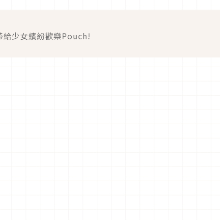
給少女繽紛歡樂Pouch!