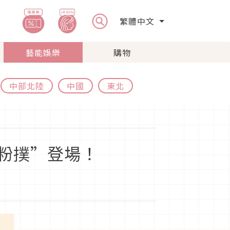
繁體中文
藝能娛樂
購物
中部北陸
中國
東北
粉撲”登場！