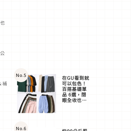
位也
中公
No.
5
在GU看到就
可以包色！
帶＆補
百搭基礎單
品 6選，閉
眼全收也不
心疼
No.
6
快90公斤肌