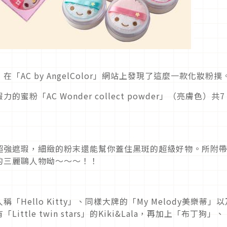
AC by AngelColor」網站上發現了這麼一款化妝粉撲
「AC Wonder collect powder」（亮膚色）共7
超強遮瑕，細緻的粉末還能幫你蓋住黑斑的超級好物。所附
的三麗鷗人物呦～～～！！
ello Kitty」、同樣大牌的「My Melody美樂蒂」以
tle twin stars」的Kiki&Lala，再加上「布丁狗」