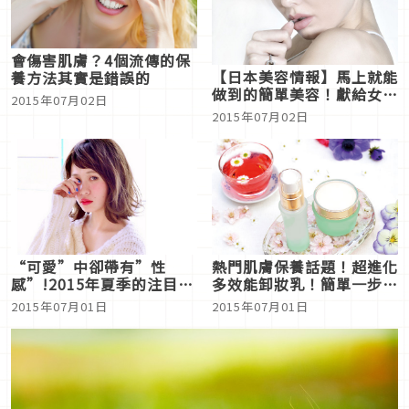
會傷害肌膚？4個流傳的保
【日本美容情報】馬上就能
養方法其實是錯誤的
做到的簡單美容！獻給女人
2015年07月02日
的“耳朵瑜伽”的方法
2015年07月02日
“可愛”中卻帶有”性
熱門肌膚保養話題！超進化
感”!2015年夏季的注目焦
多效能卸妝乳！簡單一步輕
點「外國人風髮型」
鬆上手
2015年07月01日
2015年07月01日