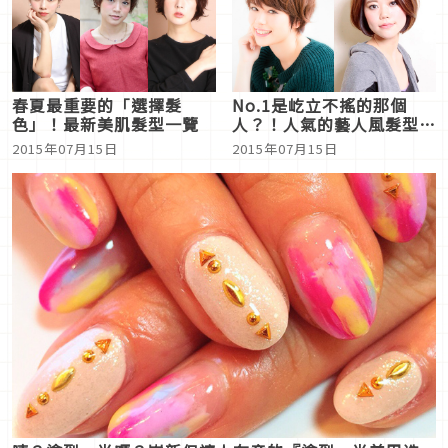
春夏最重要的「選擇髮
No.1是屹立不搖的那個
色」！最新美肌髮型一覽
人？！人氣的藝人風髮型
BEST10
2015年07月15日
2015年07月15日