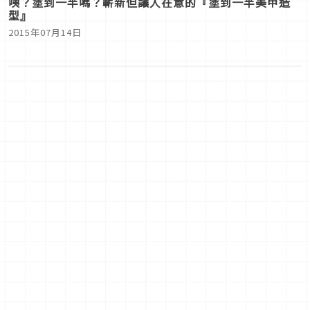
咦？塗到一半嗎？嶄新但讓人在意的『塗到一半美甲造
型』
2015年07月14日