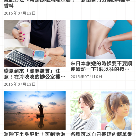
香料
2015年07月13日
來日本旅遊的時候要不要順
便造訪一下?跟以往的按摩
盛夏到來「虛寒體質」注
不一樣，名人也常光顧的隱
意！在冷吱吱的辦公室裡求
2015年07月10日
藏式整骨按摩名店
生存 8種必備物品！
2015年07月13日
消除下半身肥胖！可刺激淋
各種可以自己整理的簡單髮