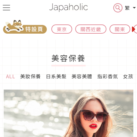
繁
東京
關西近畿
關東
美容保養
ALL
美妝保養
日系美髮
美容美體
指彩香氛
女孩