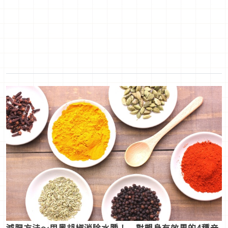
減肥方法～用黑胡椒消除水腫！ 對塑身有效果的4種辛