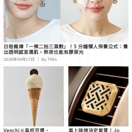
日妞瘋傳「一擦二拍三濕敷」！5 分鐘懶人保養公式：養
出透明感澎潤肌，熬夜也能有膠原光
2026年04月17日
｜ By TING
Venchi×阜杭豆漿、
車上味道決定氣質！Jo