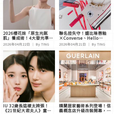
2026櫻花妹「原生光粼
聯名控失守！媚比琳唇釉
肌」養成術！4大發光準則
×Converse、Hello
公開，打造美到窒息的原生
Kitty、《穿著Prada的惡
2026年04月22日
｜ By TING
2026年04月21日
｜ By TING
感！
魔2》保養聯名全來了，
2026最燒清單
IU 32歲長這樣太誇張！
嬌蘭居家藝術系列登場！信
《21世紀大君夫人》童顏
義概念店升級改裝開幕，蠟