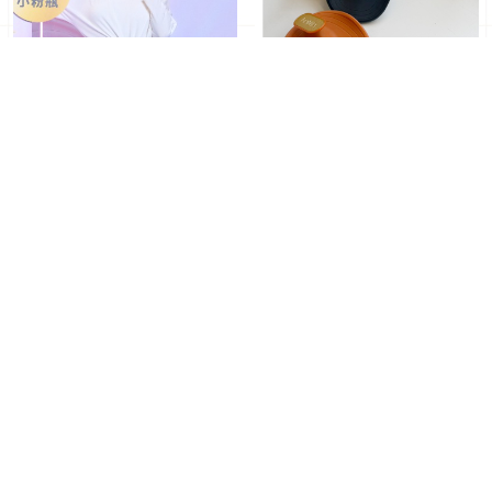
2026 小S 復出金句太值得
髮質差真的不是天生！
學！談大S「有去無回」惹
ReFa 吹風機＋英國
全場鼻酸，走過低潮曝：這
MANTA 護髮梳：從根源終
2026年04月09日
｜ By TING
2026年04月08日
｜ By TING
10 句話讓我重新發光
結斷髮毛躁，梅雨季也能逆
襲「高級絲緞光」