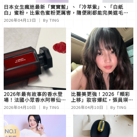
日本女生瘋迷最新「寶寶藍」、「冷萃紫」、「白紙
白」蜜粉，比紫色蜜粉更厲害，隨便刷都能完美遮毛
孔！
2026年04月13日
｜ By TING
2026年最有故事的香水登
比醫美更強！2026「頰彩
場！法國小眾香水阿蒂仙
上移」妝容爆紅，張員瑛、
L’Artisan Parfumeur 50
今田美櫻靠「這位置」視覺
2026年04月10日
｜ By TING
2026年04月10日
｜ By TING
週年力作！《墨夜私語淡香
減齡5歲！
精》把「情書」寫進肌膚