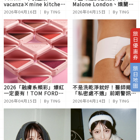
vacanza×mine kitchen
Malone London、嬌蘭Ｇ
雙聯名爆紅！豆漿冰淇淋＋
uerlain、Atelier
2026年04月16日
｜ By TING
2026年04月15日
｜ By TING
蛋糕飾品太欠買
Cologne歐瓏車用擴香推
薦，男友也會愛
旅日優惠券
旅日地圖
2026「融膚系頰彩」爆紅
不是洗乾淨就好！醫師揭
一定要有！TOM FORD、
「私密處不適」前期警訊：
Sisley、PRADA一次看，
這習慣不改，噴再多香水也
2026年04月15日
｜ By TING
2026年04月14日
｜ By TING
日妞最愛色全解析
沒用