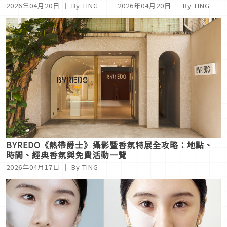
背後秘密曝光，6招常態逆
燭、車用擴香打造精品級軟
2026年04月20日
｜ By TING
2026年04月20日
｜ By TING
齡保養+初戀感妝容一次學
裝美學
BYREDO《熱帶爵士》攝影暨香氛特展全攻略：地點、
時間、經典香氛與免費活動一覽
2026年04月17日
｜ By TING