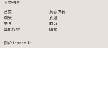
分類列表
首頁
美容保養
潮流
旅遊
美食
時尚
藝能娛樂
購物
關於Japaholic
關於我們
免責事項
寫手招募
Japaholic Girls招募
廣告、合作洽談
關鍵字列表
お問い合わせ