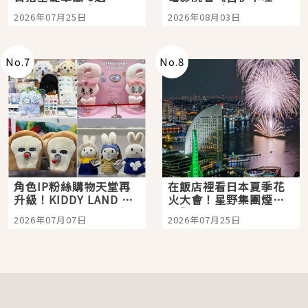
眼全收也不心疼
嗎？日本重金屬樂團
2026年07月25日
2026年08月03日
「打首」會長與nagano
老師一同給出了答案
No.
7
No.
8
角色IP粉絲購物天堂再
在飯店裡看日本夏季花
升級！KIDDY LAND 原
火大會！星野集團煙火
宿店吉伊卡哇迎客，新
景觀飯店6選，讓你不用
2026年07月07日
2026年07月25日
開幕 OMOKADO 店3分
人擠人悠閒欣賞
即達