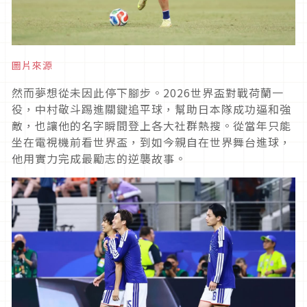
圖片來源
然而夢想從未因此停下腳步。2026世界盃對戰荷蘭一
役，中村敬斗踢進關鍵追平球，幫助日本隊成功逼和強
敵，也讓他的名字瞬間登上各大社群熱搜。從當年只能
坐在電視機前看世界盃，到如今親自在世界舞台進球，
他用實力完成最勵志的逆襲故事。