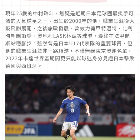
現年25歲的中村敬斗，無疑是近期日本足球圈最炙手可
熱的人氣球星之一。出生於2000年的他，職業生涯從大
阪飛腳展開，之後旅歐發展，曾效力荷甲特溫特、比利
時聖圖爾登、奧地利LASK林茲等球隊，最終在法甲蘭
斯站穩腳步。雖然曾是日本U17代表隊的重要球員，但
他的職業生涯並非一路順遂，不僅無緣東京奧運名單，
2022年卡達世界盃期間更只能以球迷身分見證日本擊敗
德國與西班牙。