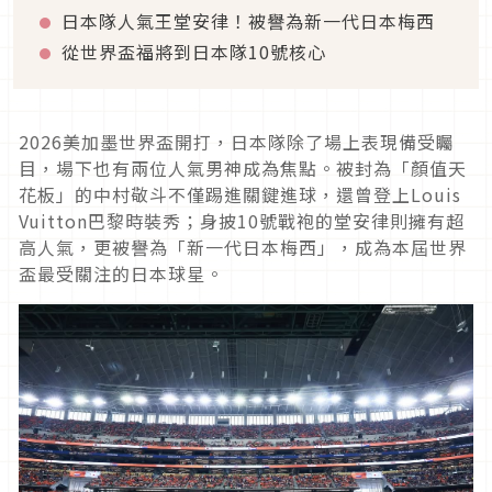
日本隊人氣王堂安律！被譽為新一代日本梅西
從世界盃福將到日本隊10號核心
2026美加墨世界盃開打，日本隊除了場上表現備受矚
目，場下也有兩位人氣男神成為焦點。被封為「顏值天
花板」的中村敬斗不僅踢進關鍵進球，還曾登上Louis
Vuitton巴黎時裝秀；身披10號戰袍的堂安律則擁有超
高人氣，更被譽為「新一代日本梅西」，成為本屆世界
盃最受關注的日本球星。