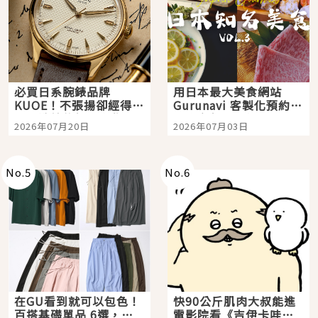
必買日系腕錶品牌
用日本最大美食網站
KUOE！不張揚卻經得起
Gurunavi 客製化預約九
時間洗鍊的經典之作五
大都市餐廳，打造專屬
2026年07月20日
2026年07月03日
選
美食體驗！
No.
5
No.
6
在GU看到就可以包色！
快90公斤肌肉大叔能進
百搭基礎單品 6選，閉
電影院看《吉伊卡哇》