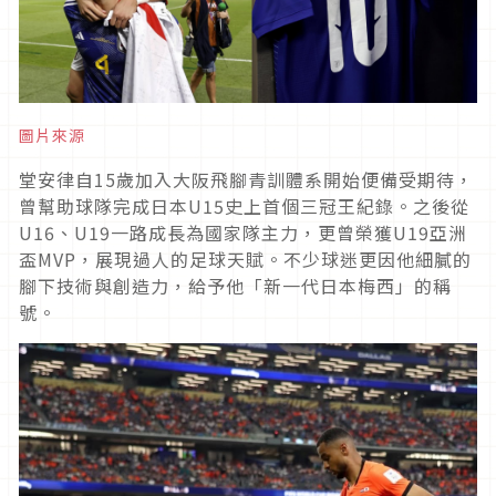
圖片來源
堂安律自15歲加入大阪飛腳青訓體系開始便備受期待，
曾幫助球隊完成日本U15史上首個三冠王紀錄。之後從
U16、U19一路成長為國家隊主力，更曾榮獲U19亞洲
盃MVP，展現過人的足球天賦。不少球迷更因他細膩的
腳下技術與創造力，給予他「新一代日本梅西」的稱
號。