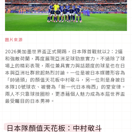
圖片來源
2026美加墨世界盃正式開踢，日本隊首戰就以2：2逼
和強敵荷蘭，再度展現亞洲足球勁旅實力。不過除了球
場上的精彩表現，兩位兼具實力與話題度的球星也在日
本與亞洲社群掀起熱烈討論。一位是被日本媒體形容為
「帥過頭」的顏值天花板中村敬斗，另一位則是身披日
本隊10號球衣、被譽為「新一代日本梅西」的堂安律。
兩人不只靠球技圈粉，更憑藉個人魅力成為本屆世界盃
最受矚目的日本男神。
日本隊顏值天花板：中村敬斗