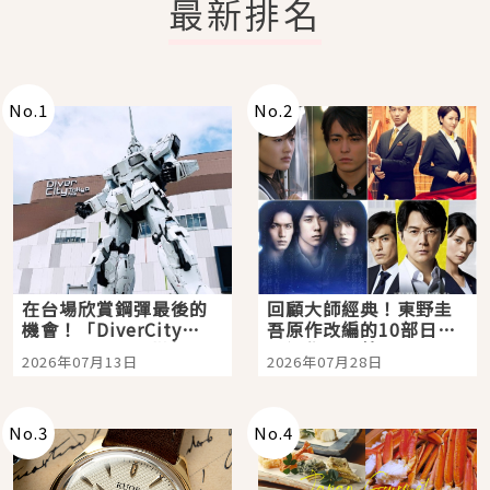
最新排名
No.
1
No.
2
在台場欣賞鋼彈最後的
回顧大師經典！東野圭
機會！「DiverCity
吾原作改編的10部日本
Tokyo Plaza」搭船、
影視作品推薦
2026年07月13日
2026年07月28日
購物、美食及夜景，一
次全體驗
No.
3
No.
4