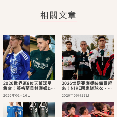
相關文章
2026世界盃8位天菜球星
2026世足賽應援裝備買起
集合！英格蘭貝林漢姆&賴
來！NIKE國家隊球衣、
斯、西班牙加維、瑞典貝
adidas足球時尚聯名、
2026年06月16日
2026年06月17日
格瓦爾...初戀感滿滿
CASETiFY世界盃系列盤點