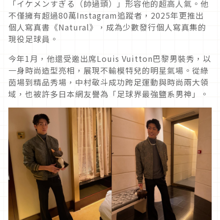
「イケメンすぎる（帥過頭）」形容他的超高人氣。他
不僅擁有超過80萬Instagram追蹤者，2025年更推出
個人寫真書《Natural》，成為少數發行個人寫真集的
現役足球員。
今年1月，他還受邀出席Louis Vuitton巴黎男裝秀，以
一身時尚造型亮相，展現不輸模特兒的明星氣場。從綠
茵場到精品秀場，中村敬斗成功跨足運動與時尚兩大領
域，也被許多日本網友譽為「足球界最強鹽系男神」。