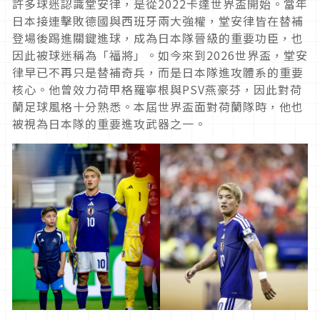
許多球迷認識堂安律，是從2022卡達世界盃開始。當年
日本接連擊敗德國與西班牙兩大強權，堂安律皆在替補
登場後踢進關鍵進球，成為日本隊晉級的重要功臣，也
因此被球迷稱為「福將」。如今來到2026世界盃，堂安
律早已不再只是替補奇兵，而是日本隊進攻體系的重要
核心。他曾效力荷甲格羅寧根與PSV燕豪芬，因此對荷
蘭足球風格十分熟悉。本屆世界盃面對荷蘭隊時，他也
被視為日本隊的重要進攻武器之一。