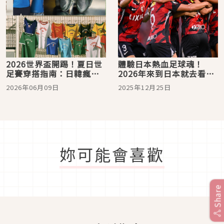
2026世界盃開踢！夏日世
體驗日本熱血足球魂！
足賽穿搭指南：日韓瘋傳
2026年來到日本就去看J
Levi's 滾邊Tee、
聯盟吧！盤點介紹J聯盟觀
2026年06月09日
2025年12月25日
ALLSAINTS極限量球衣、
賽魅力
NB重磅聯名鞋，席捲台日
的復古足球風！
妳可能會喜歡
Share