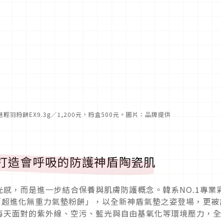
輕羽粉餅EX9.3g／1,200元，粉盒500元。圖片：品牌提供
ECT打造會呼吸的防護神盾陶瓷肌
感，而是進一步結合保養與肌膚防護概念。韓系NO.1專業
推出「超進化無重力氣墊粉餅」，以全新神盾氣墊之姿登場，更被
每天面對的紫外線、空污、藍光與自由基氧化等環境壓力，