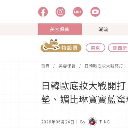
美容保養
潮流
東京
關西近
首頁
美容保養
日韓歐底妝大戰開打！
日韓歐底妝大戰開打！
墊、媚比琳寶寶藍蜜
2026年06月24日
｜ By
TING