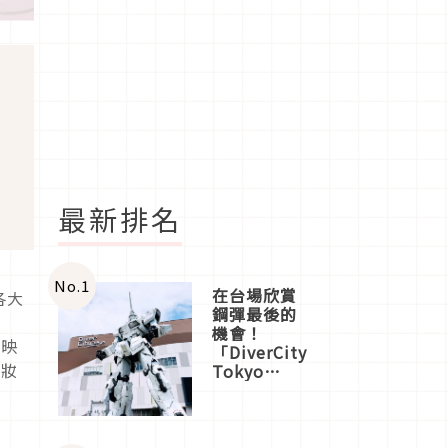
最新排名
No.
1
在台場欣賞
各大
鋼彈最後的
澤
機會！
反映
「DiverCity
底妝
Tokyo
Plaza」搭
船、購物、
美食及夜
景，一次全