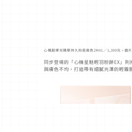
心機超裸光精華持久粉底兩色24mL／1,300元。
圖
同步登場的「心機星魅輕羽粉餅EX」則
與膚色不均，打造帶有細膩光澤的輕霧