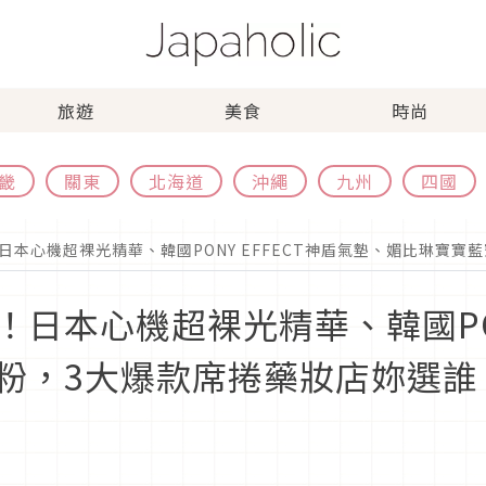
旅遊
美食
時尚
畿
關東
北海道
沖繩
九州
四國
日本心機超裸光精華、韓國PONY EFFECT神盾氣墊、媚比琳寶寶
日本心機超裸光精華、韓國PONY
粉，3大爆款席捲藥妝店妳選誰