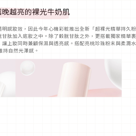
越晚越亮的裸光牛奶肌
透明感妝效，因此今年心機彩粧推出全新「超裸光精華持久
胱甘肽加入底妝之中。除了穀胱甘肽之外，更搭載獨家精華
，讓上妝同時兼顧保濕與透亮感。搭配亮桃珍珠粉末與柔潤
維持自然光澤感。