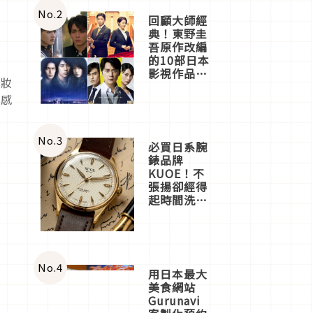
體驗
No.
2
回顧大師經
典！東野圭
吾原作改編
的10部日本
粉
影視作品推
裹妝
薦
水感
No.
3
必買日系腕
錶品牌
KUOE！不
張揚卻經得
起時間洗鍊
的經典之作
五選
No.
4
用日本最大
美食網站
Gurunavi