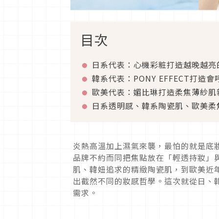
目次
日系代表：心機彩粧打造越晚越亮
韓系代表：PONY EFFECT打
歐美代表：媚比琳打造柔焦薄紗肌
日系透明感、韓系陶瓷肌、歐美柔
炎熱高溫加上濕氣來襲，最怕的就是底妝
品牌不約而同把焦點放在「輕透持妝」
肌、韓妞追求的精緻陶瓷肌，到歐美近
出截然不同的妝感哲學。這次就從日、
需求。