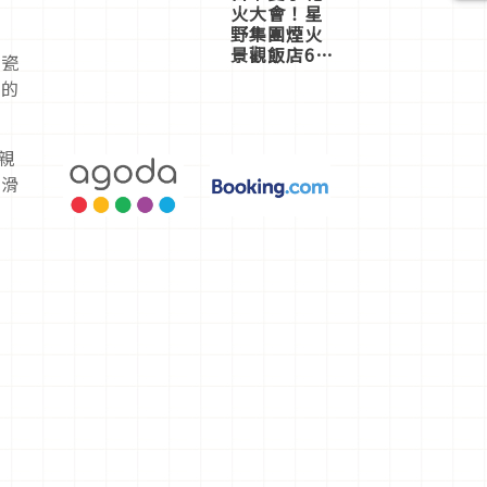
火大會！星
野集團煙火
景觀飯店6
陶瓷
選，讓你不
般的
用人擠人悠
閒欣賞
親
平滑