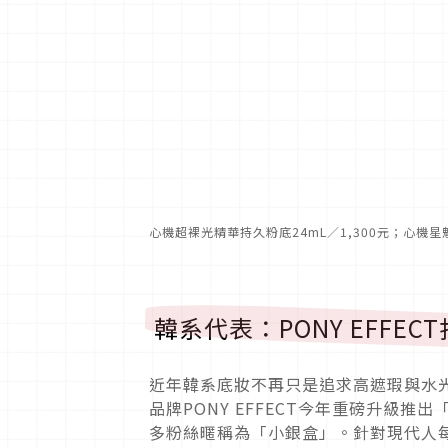
心機超裸光精華持久粉底24mL／1,300元；心機星魅
韓系代表：PONY EFF
近年韓系底妝不再只是追求高遮瑕與水光
品牌PONY EFFECT今年重磅升級
多粉絲暱稱為「小銀盒」。針對現代人