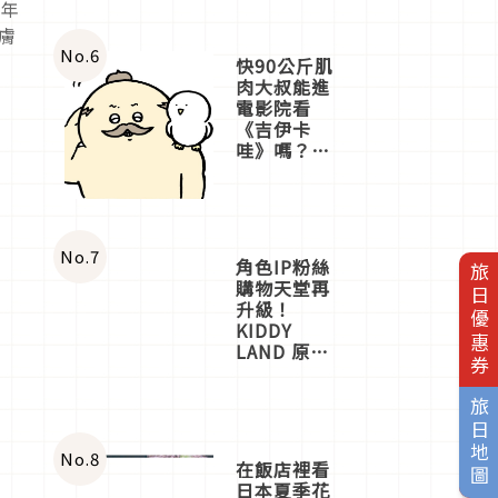
近年
膚
No.
6
快90公斤肌
肉大叔能進
電影院看
《吉伊卡
哇》嗎？日
本重金屬樂
團「打首」
會長與
nagano老師
一同給出了
No.
7
角色IP粉絲
旅日優惠券
答案
購物天堂再
升級！
KIDDY
LAND 原宿
店吉伊卡哇
迎客，新開
旅日地圖
幕
OMOKADO
店3分即達
No.
8
在飯店裡看
日本夏季花