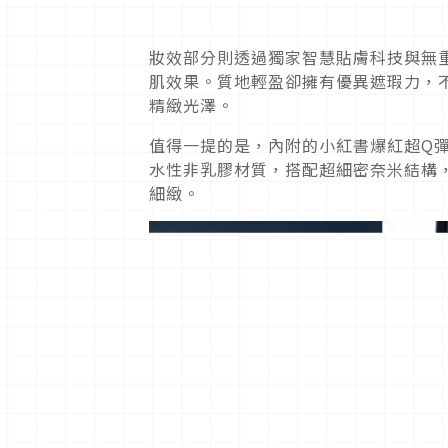
妝效部分則透過獨家智慧貼膚科技與無
肌效果。質地輕盈卻擁有優異遮瑕力，
精緻光澤。
值得一提的是，內附的小紅書爆紅超Q
水性非乳膠材質，搭配超細密奈米結構
細緻。