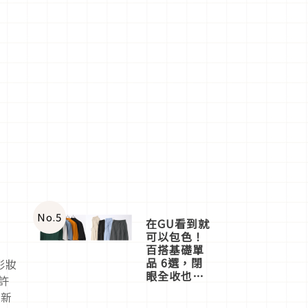
No.
5
在GU看到就
可以包色！
百搭基礎單
品 6選，閉
彩妝
眼全收也不
許
心疼
全新