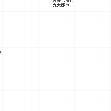
客製化預約
九大都市餐
廳，打造專
屬美食體
驗！
孔