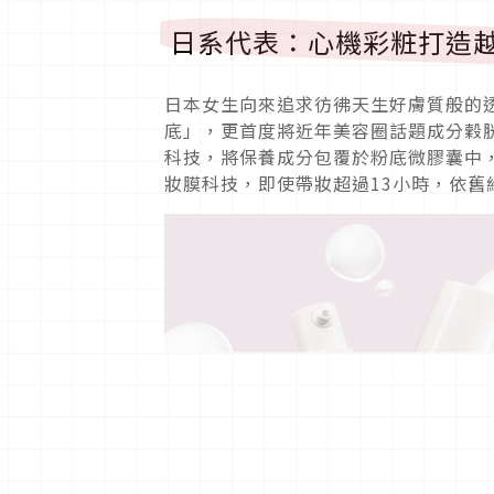
日系代表：心機彩粧打造
日本女生向來追求彷彿天生好膚質般的
底」，更首度將近年美容圈話題成分穀
科技，將保養成分包覆於粉底微膠囊中
妝膜科技，即使帶妝超過13小時，依舊