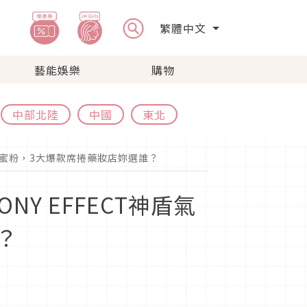
繁體中文
藝能娛樂
購物
中部北陸
中國
東北
藍蜜粉，3大爆款席捲藥妝店妳選誰？
 EFFECT神盾氣
？