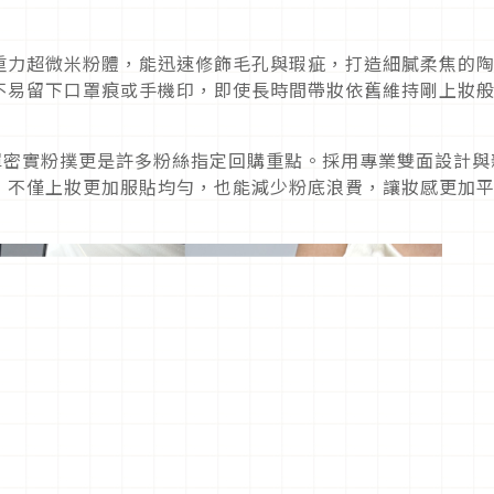
重力超微米粉體，能迅速修飾毛孔與瑕疵，打造細膩柔焦的
不易留下口罩痕或手機印，即使長時間帶妝依舊維持剛上妝
彈密實粉撲更是許多粉絲指定回購重點。採用專業雙面設計與
，不僅上妝更加服貼均勻，也能減少粉底浪費，讓妝感更加