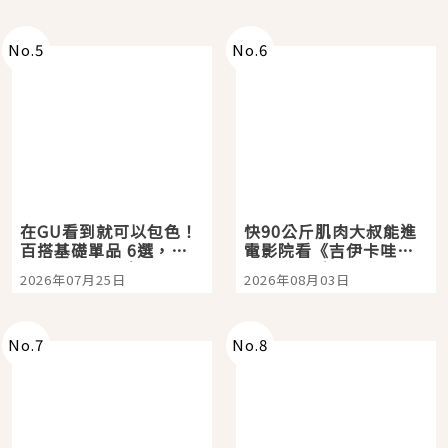
No.
5
No.
6
在GU看到就可以包色！
快90公斤肌肉大叔能進
百搭基礎單品 6選，閉
電影院看《吉伊卡哇》
眼全收也不心疼
嗎？日本重金屬樂團
2026年07月25日
2026年08月03日
「打首」會長與nagano
老師一同給出了答案
No.
7
No.
8