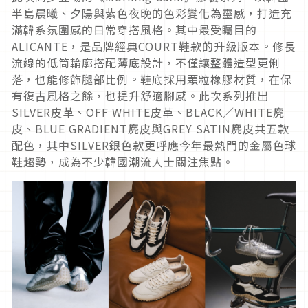
半島晨曦、夕陽與紫色夜晚的色彩變化為靈感，打造充
滿韓系氛圍感的日常穿搭風格。其中最受矚目的
ALICANTE，是品牌經典COURT鞋款的升級版本。修長
流線的低筒輪廓搭配薄底設計，不僅讓整體造型更俐
落，也能修飾腿部比例。鞋底採用顆粒橡膠材質，在保
有復古風格之餘，也提升舒適腳感。此次系列推出
SILVER皮革、OFF WHITE皮革、BLACK／WHITE麂
皮、BLUE GRADIENT麂皮與GREY SATIN麂皮共五款
配色，其中SILVER銀色款更呼應今年最熱門的金屬色球
鞋趨勢，成為不少韓國潮流人士關注焦點。