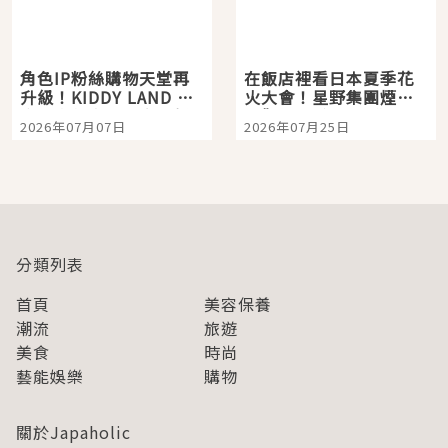
角色IP粉絲購物天堂再
在飯店裡看日本夏季花
升級！KIDDY LAND 原
火大會！星野集團煙火
宿店吉伊卡哇迎客，新
景觀飯店6選，讓你不用
2026年07月07日
2026年07月25日
開幕 OMOKADO 店3分
人擠人悠閒欣賞
即達
分類列表
首頁
美容保養
潮流
旅遊
美食
時尚
藝能娛樂
購物
關於Japaholic