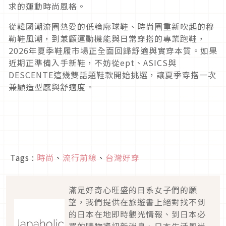
求的運動時尚風格。
從韓國潮流圈熱愛的低輪廓球鞋、時尚圈重新吹起的穆
勒鞋風潮，到兼顧運動機能與日常穿搭的專業跑鞋，
2026年夏季鞋履市場正全面回歸舒適與實穿本質。如果
近期正準備入手新鞋，不妨從ept、ASICS與
DESCENTE這幾雙話題鞋款開始挑選，讓夏季穿搭一次
兼顧造型感與舒適度。
Tags :
時尚
、
流行前線
、
台灣好穿
滿足好奇心旺盛的日系女子們的願
望，我們提供在旅遊書上絕對找不到
的日本在地即時觀光情報、到日本必