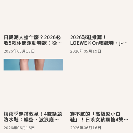
日韓潮人搶什麼？2026必
2026球鞋推薦！
收5款休閒運動鞋款：從
LOEWE×On噴織鞋、j-
MMY解構鞋、NB元祖灰到
hope粉鞋、Converse萌
2026年05月13日
2026年05月19日
adidas Originals 薄底
寵鞋，日韓限量清單爆紅
鞋、Converse全攻略
梅雨季穿搭救星！4雙話題
穿不膩的「高級感小白
防水鞋：鏤空、波浪底、
鞋」！日系女孩瘋搶4雙神
Sneakerina元素，直接美
級百搭款、套上就時髦，
2026年06月16日
2026年06月16日
出新高度
根本懶人救星