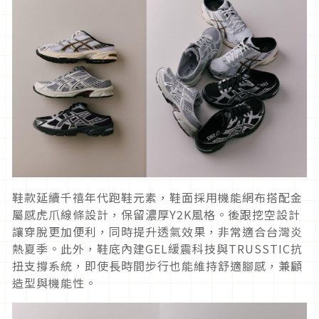
鞋款延續千禧年代跑鞋元素，鞋面採用機能網布搭配金
屬感虎爪線條設計，保留濃厚Y2K風格。後跟挖空設計
讓穿脫更加便利，同時提升透氣效果，非常適合台灣炎
熱夏季。此外，鞋底內建GEL緩震科技與TRUSSTIC抗
扭支撐系統，即使長時間步行也能維持舒適腳感，兼顧
造型與機能性。