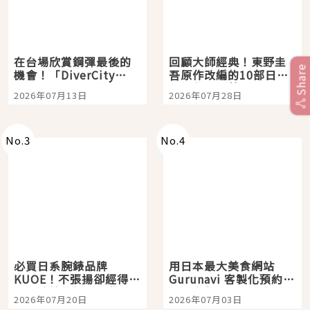
在台場欣賞鋼彈最後的
回顧大師經典！東野圭
Share
機會！「DiverCity
吾原作改編的10部日本
Tokyo Plaza」搭船、
影視作品推薦
2026年07月13日
2026年07月28日
購物、美食及夜景，一
次全體驗
No.
3
No.
4
必買日系腕錶品牌
用日本最大美食網站
KUOE！不張揚卻經得起
Gurunavi 客製化預約九
時間洗鍊的經典之作五
大都市餐廳，打造專屬
2026年07月20日
2026年07月03日
選
美食體驗！