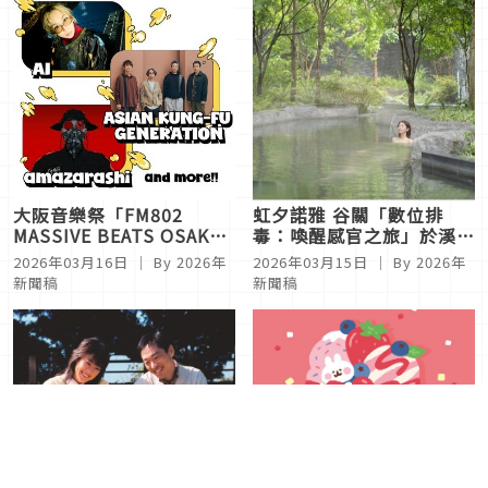
大阪音樂祭「FM802
虹夕諾雅 谷關「數位排
MASSIVE BEATS OSAKA
毒：喚醒感官之旅」於溪谷
2026」首波陣容公開：
幽境中重拾生三天兩夜住宿
2026年03月16日
｜ By 2026年
2026年03月15日
｜ By 2026年
AI、亞細亞功夫世代、
活感性
新聞稿
新聞稿
amazarashi，台灣也可買
票！