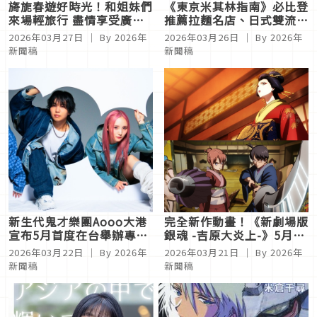
旖旎春遊好時光！和姐妹們
《東京米其林指南》必比登
來場輕旅行 盡情享受廣島
推薦拉麵名店、日式雙流派
花田、海景和在地美食
鍋物全新進駐誠品生活
2026年03月27日
｜ By 2026年
2026年03月26日
｜ By 2026年
480！
新聞稿
新聞稿
新生代鬼才樂團Aooo大港
完全新作動畫！《新劇場版
宣布5月首度在台舉辦專場
銀魂 -吉原大炎上-》5月15
演出！ 3月29日正式售票
日 全台電影院上映
2026年03月22日
｜ By 2026年
2026年03月21日
｜ By 2026年
新聞稿
新聞稿