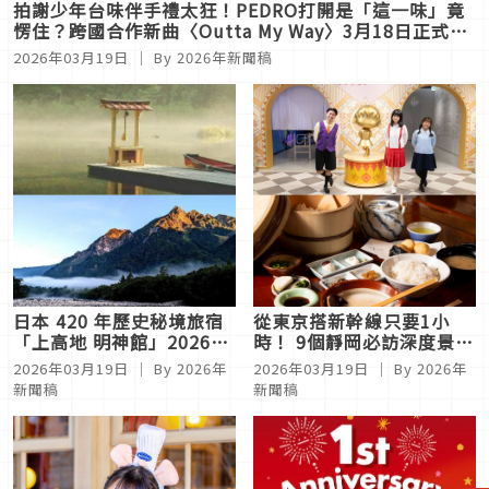
拍謝少年台味伴手禮太狂！PEDRO打開是「這一味」竟
愣住？跨國合作新曲〈Outta My Way〉3月18日正式上
架
2026年03月19日
｜ By 2026年新聞稿
日本 420 年歷史秘境旅宿
從東京搭新幹線只要1小
「上高地 明神館」2026年
時！ 9個靜岡必訪深度景點
4月25日正式營業起跑
一次看
2026年03月19日
｜ By 2026年
2026年03月19日
｜ By 2026年
新聞稿
新聞稿