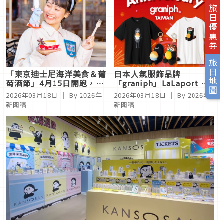
旅日優惠券
旅日地圖
「東京迪士尼海洋美食＆葡
日本人氣服飾品牌
萄酒節」4月15日開跑，
「graniph」LaLaport 台
《料理鼠王》特別餐飲及商
北南港店 3月20日起祭出
2026年03月18日
｜ By 2026年
2026年03月18日
｜ By 2026年
品限期登場！
台灣限定商品與特典優惠
新聞稿
新聞稿