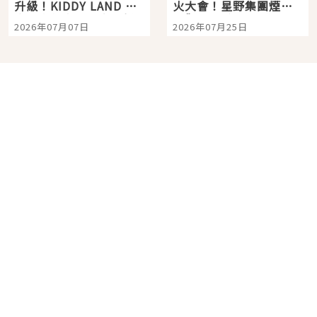
升級！KIDDY LAND 原
火大會！星野集團煙火
宿店吉伊卡哇迎客，新
景觀飯店6選，讓你不用
2026年07月07日
2026年07月25日
開幕 OMOKADO 店3分
人擠人悠閒欣賞
即達
分類列表
首頁
美容保養
潮流
旅遊
美食
時尚
藝能娛樂
購物
關於Japaholic
關於我們
免責事項
寫手招募
Japaholic Girls招募
廣告、合作洽談
關鍵字列表