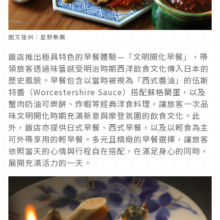
圖文提供：星野集團
飯店推出極具特色的早餐體驗—「文明開化早餐」，帶
領旅客透過味蕾感受明治時期西洋飲食文化傳入日本的
歷史風貌。早餐包含以當時被視為「西式醬油」的伍斯
特醬（Worcestershire Sauce）搭配蘇格蘭蛋，以及
蟹肉奶油可樂餅、炸蝦等經典洋食料理，讓旅客一次品
味文明開化時期充滿新意與摩登氛圍的飲食文化。此
外，飯店亦提供日式早餐、西式早餐，以及以輕食為主
可外帶享用的輕早餐。多元且精緻的早餐選擇，讓旅客
依照當天的心情與行程自在搭配，在滿足身心的同時，
展開充滿活力的一天。