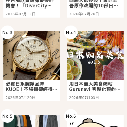
機會！「DiverCity
吾原作改編的10部日本
Tokyo Plaza」搭船、
影視作品推薦
2026年07月13日
2026年07月28日
購物、美食及夜景，一
次全體驗
No.
3
No.
4
必買日系腕錶品牌
用日本最大美食網站
KUOE！不張揚卻經得起
Gurunavi 客製化預約九
時間洗鍊的經典之作五
大都市餐廳，打造專屬
2026年07月20日
2026年07月03日
選
美食體驗！
No.
5
No.
6