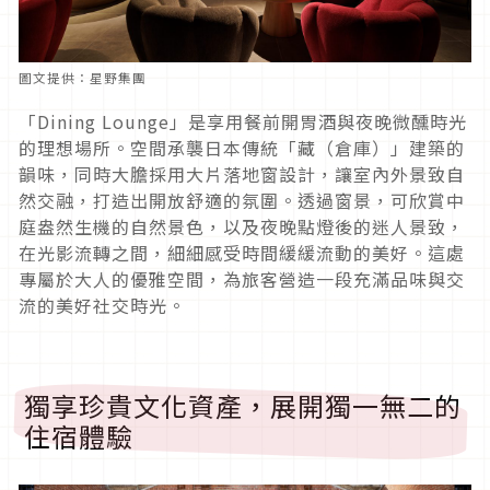
圖文提供：星野集團
「Dining Lounge」是享用餐前開胃酒與夜晚微醺時光
的理想場所。空間承襲日本傳統「藏（倉庫）」建築的
韻味，同時大膽採用大片落地窗設計，讓室內外景致自
然交融，打造出開放舒適的氛圍。透過窗景，可欣賞中
庭盎然生機的自然景色，以及夜晚點燈後的迷人景致，
在光影流轉之間，細細感受時間緩緩流動的美好。這處
專屬於大人的優雅空間，為旅客營造一段充滿品味與交
流的美好社交時光。
獨享珍貴文化資產，展開獨一無二的
住宿體驗