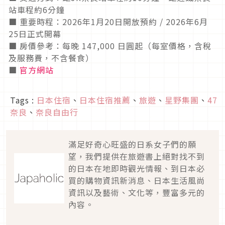
站車程約6分鐘
■ 重要時程：2026年1月20日開放預約 / 2026年6月
25日正式開幕
■ 房價參考：每晚 147,000 日圓起（每室價格，含稅
及服務費，不含餐食）
■
官方網站
Tags :
日本住宿
、
日本住宿推薦
、
旅遊
、
星野集團
、
47
奈良
、
奈良自由行
滿足好奇心旺盛的日系女子們的願
望，我們提供在旅遊書上絕對找不到
的日本在地即時觀光情報、到日本必
買的購物資訊新消息、日本生活風尚
資訊以及藝術、文化等，豐富多元的
內容。