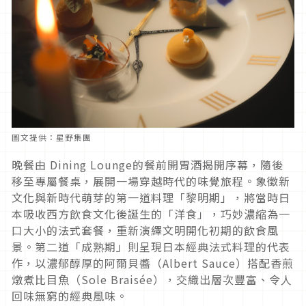
圖文提供：星野集團
晚餐由 Dining Lounge的餐前開胃酒揭開序幕，隨後
移至專屬餐桌，展開一場穿越時代的味覺旅程。象徵新
文化與新時代萌芽的第一道料理「黎明期」，將當時日
本吸收西方飲食文化後誕生的「洋食」，巧妙濃縮為一
口大小的法式套餐，重新演繹文明開化初期的飲食風
景。第二道「成熟期」則呈現日本經典法式料理的代表
作，以濃郁醇厚的阿爾貝醬（Albert Sauce）搭配香煎
燉煮比目魚（Sole Braisée），交織出層次豐富、令人
回味無窮的經典風味。