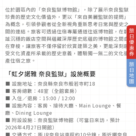
位於園區內的「奈良監獄博物館」，除了展示奈良監獄
珍貴的歷史文化價值外，更以「來自美麗監獄的提問」
為概念，引領參觀者從全新視角重新思考日常與歷史之
間的連結。旅客可透過住宿專屬通道往返博物館，在靜
旅日優惠券
謐沉穩的飯店空間與蘊藏深厚歷史底蘊的博物館之間自
在穿梭，讓旅客不僅停留於欣賞建築之美，更能深刻感
受文化資產所承載的歷史意義，體驗獨一無二的文化遺
產住宿之旅。
旅日地圖
「虹夕諾雅 奈良監獄」設施概要
■ 設施地址：奈良縣奈良市般若寺町18
■ 客房總數：48室（全館套房）
■ 入住／退房：15:00 / 12:00
■ 設施內容：客房、接待大廳、Main Lounge、餐
廳、Dining Lounge
■ 附設設施：奈良監獄博物館（可當日來訪，預計
2026年4月27日開館）
■ 交通方式：距JR奈良站車程約10分鐘，距近鐵奈良