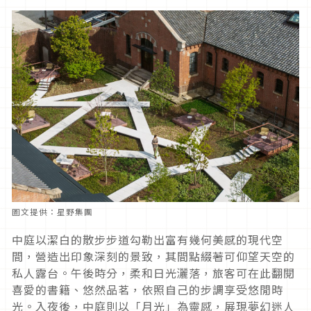
圖文提供：星野集團
中庭以潔白的散步步道勾勒出富有幾何美感的現代空
間，營造出印象深刻的景致，其間點綴著可仰望天空的
私人露台。午後時分，柔和日光灑落，旅客可在此翻閱
喜愛的書籍、悠然品茗，依照自己的步調享受悠閒時
光。入夜後，中庭則以「月光」為靈感，展現夢幻迷人