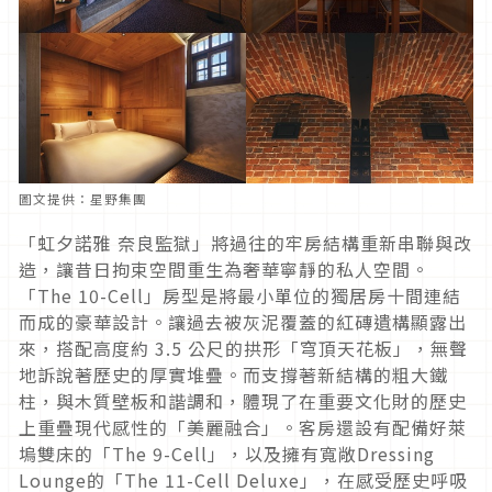
圖文提供：星野集團
「虹夕諾雅 奈良監獄」將過往的牢房結構重新串聯與改
造，讓昔日拘束空間重生為奢華寧靜的私人空間。
「The 10-Cell」房型是將最小單位的獨居房十間連結
而成的豪華設計。讓過去被灰泥覆蓋的紅磚遺構顯露出
來，搭配高度約 3.5 公尺的拱形「穹頂天花板」，無聲
地訴說著歷史的厚實堆疊。而支撐著新結構的粗大鐵
柱，與木質壁板和諧調和，體現了在重要文化財的歷史
上重疊現代感性的「美麗融合」。客房還設有配備好萊
塢雙床的「The 9-Cell」，以及擁有寬敞Dressing
Lounge的「The 11-Cell Deluxe」，在感受歷史呼吸