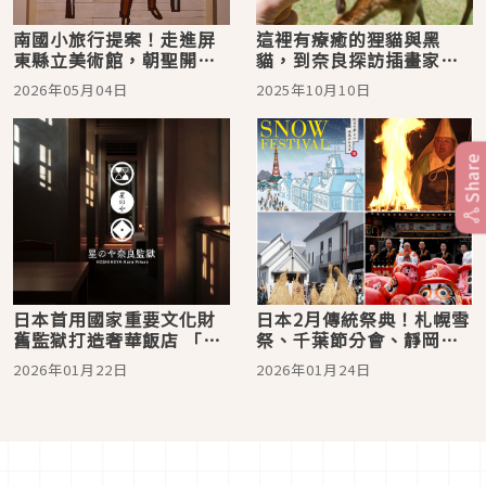
南國小旅行提案！走進屏
這裡有療癒的狸貓與黑
東縣立美術館，朝聖開館
貓，到奈良探訪插畫家「
大展《當繁花盛開》看奈
Hidaka Naoto」的商店
2026年05月04日
2025年10月10日
良美智、草間彌生
「Gallery&shop一風」
吧！
Share
日本首用國家重要文化財
日本2月傳統祭典！札幌雪
舊監獄打造奢華飯店 「虹
祭、千葉節分會、靜岡毘
夕諾雅 奈良監獄」將於6
沙門天大祭、奈良御田
2026年01月22日
2026年01月24日
月25日開幕
祭、山形加勢鳥祈福