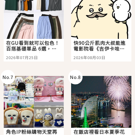
在GU看到就可以包色！
快90公斤肌肉大叔能進
百搭基礎單品 6選，閉
電影院看《吉伊卡哇》
眼全收也不心疼
嗎？日本重金屬樂團
2026年07月25日
2026年08月03日
「打首」會長與nagano
老師一同給出了答案
No.
7
No.
8
角色IP粉絲購物天堂再
在飯店裡看日本夏季花