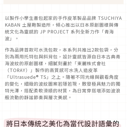
以製作小學生書包起家的手作皮革製品品牌 TSUCHIYA
KABAN 土屋鞄製造所，傾心推出以日本原創圖樣與傳
統文化為靈感的 JP PROJECT 系列全新力作「青海
波」。
作為品牌首款可水洗包款，本系列共推出2款包袋，分
別為兩用托特包與斜背包，設計靈感皆源自日本古典青
海波紋的原創圖樣，細膩刻畫於「東麗株式會社
（TORAY）」製作的高質感可水洗人造皮革
「Ultrasuede® TS」之上。隨著不同光線與觀看角度
的變化，細緻的波紋圖案若隱若現，散發極具魅力的獨
特光澤，搭配柔軟滑順的材質，為日常穿搭增添如波浪
般流動的靜謐節奏與層次美感。
將日本傳統之美化為當代設計語彙的