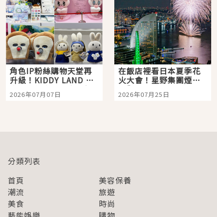
角色IP粉絲購物天堂再
在飯店裡看日本夏季花
升級！KIDDY LAND 原
火大會！星野集團煙火
宿店吉伊卡哇迎客，新
景觀飯店6選，讓你不用
2026年07月07日
2026年07月25日
開幕 OMOKADO 店3分
人擠人悠閒欣賞
即達
分類列表
首頁
美容保養
潮流
旅遊
美食
時尚
藝能娛樂
購物