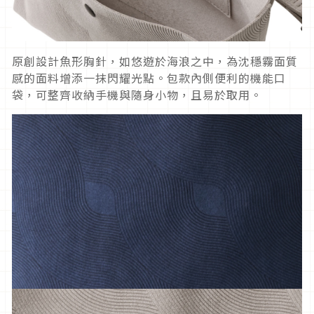
原創設計魚形胸針，如悠遊於海浪之中，為沈穩霧面質
感的面料增添一抹閃耀光點。包款內側便利的機能口
袋，可整齊收納手機與隨身小物，且易於取用。