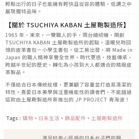
輕鬆出行的日子也能擁有輕快且從容的體驗，低調之中
展現獨特品味。
【關於 TSUCHIYA KABAN 土屋鞄製造所】
1965 年，東京，一雙職人的手，兩台縫紉機，開創
TSUCHIYA KABAN 土屋鞄製造所的起點，溫暖兒時回
憶的皮革書包－小學生書包。從工房出發，將 Made in
Japan 的職人精神享譽全世界，時代更迭，技藝傳承，
跨越半世紀的歷史，轉化為小孩到大人都適合的精緻皮
革製品。
不僅結合日本傳統紋樣，更兼顧了容量並打造易清潔的
特性。喜愛日本美學與注重機能性的讀者們，不能錯過
這款由土屋鞄製造所新推出的 JP PROJECT 青海波！
Tags :
購物
、
日系生活
、
飾品配件
、
土屋鞄製造所
滿足好奇心旺盛的日系女子們的願