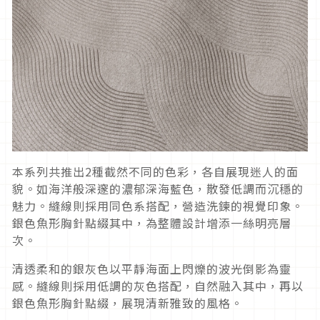
本系列共推出2種截然不同的色彩，各自展現迷人的面
貌。如海洋般深邃的濃郁深海藍色，散發低調而沉穩的
魅力。縫線則採用同色系搭配，營造洗鍊的視覺印象。
銀色魚形胸針點綴其中，為整體設計增添一絲明亮層
次。
清透柔和的銀灰色以平靜海面上閃爍的波光倒影為靈
感。縫線則採用低調的灰色搭配，自然融入其中，再以
銀色魚形胸針點綴，展現清新雅致的風格。