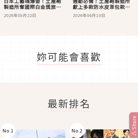
日本工藝魂爆發！土屋鞄
通勤必備！土屋鞄製造所
製造所奪國際白金獎旅包
獻上多款防水皮革包款，
登場，加碼RIMOWA、
自信從容應對梅雨季
2026年05月22日
2026年06月10日
TUMI全新旅行箱，2026
出國必備時髦清單
妳可能會喜歡
最新排名
Share
No.
1
No.
2