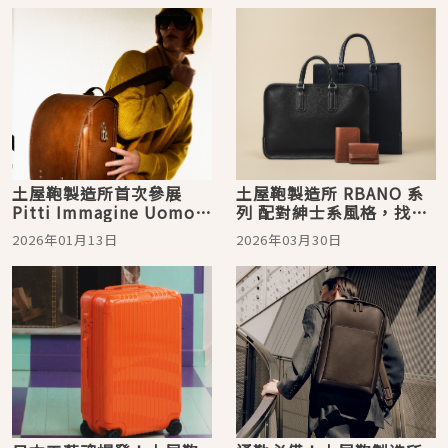
土屋鞄製造所首次參展
土屋鞄製造所 RBANO 系
Pitti Immagine Uomo
列 配對紳士系風格，找尋
展現日本精湛職人工藝
春季新職場生活的可靠夥
2026年01月13日
2026年03月30日
伴