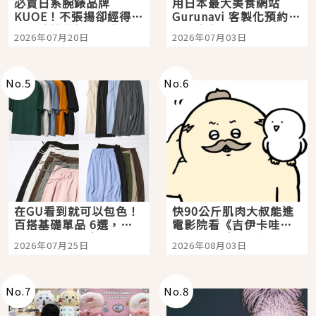
必買日系腕錶品牌
用日本最大美食網站
KUOE！不張揚卻經得起
Gurunavi 客製化預約九
時間洗鍊的經典之作五
大都市餐廳，打造專屬
2026年07月20日
2026年07月03日
選
美食體驗！
No.
5
No.
6
在GU看到就可以包色！
快90公斤肌肉大叔能進
百搭基礎單品 6選，閉
電影院看《吉伊卡哇》
眼全收也不心疼
嗎？日本重金屬樂團
2026年07月25日
2026年08月03日
「打首」會長與nagano
老師一同給出了答案
No.
7
No.
8