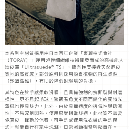
本系列主材質採用由日本百年企業「東麗株式會社
（TORAY）」運用超極細纖維技術開發而成的高機能人
造皮革「Ultrasuede® TS」，擁有極度接近天然麂皮
質地的高質感。部分原料則採用源自植物的再生資源
（聚酯纖維），有助於降低對環境的負擔。
其特色在於手感柔軟滑順，且具備強韌的抗撕裂與耐磨
損性，更不易起毛球。隨觀看角度不同而變化的獨特光
澤感也極具魅力。此外，由於具備適度的透氣性與透濕
性，不易感到悶熱，使用感受相當舒適。此材質不需要
像真皮一樣勤於保養，可手洗或使用洗衣機的手洗模
式，就能自行在家中洗滌，日常照顧相當輕鬆自在。