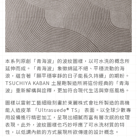
本系列原創「青海波」的波紋圖樣，以可水洗的概念所
延伸而成。「青海波」象徵綿延不絕、平穩流動的海
浪，蘊含著「願平穩寧靜的日子能長久持續」的期盼。
TSUCHIYA KABAN 土屋鞄製造所將這份經典的「青海
波」重新解構與詮釋，更加符合現代生活與穿搭風格。
圖樣以雷射工藝細緻刻畫於東麗株式會社所製造的高機
能人造皮革 「Ultrasuede® TS」 表面。以全球少數專
用設備進行精密加工，呈現出細膩而富有層次感的紋理
表現。此外，波紋圖樣也巧妙呼應了可水洗材質的特
性，以低調內斂的方式展現所欲傳達的設計概念。