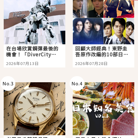
在台場欣賞鋼彈最後的
回顧大師經典！東野圭
機會！「DiverCity
吾原作改編的10部日本
Tokyo Plaza」搭船、
影視作品推薦
2026年07月13日
2026年07月28日
購物、美食及夜景，一
次全體驗
No.
3
No.
4