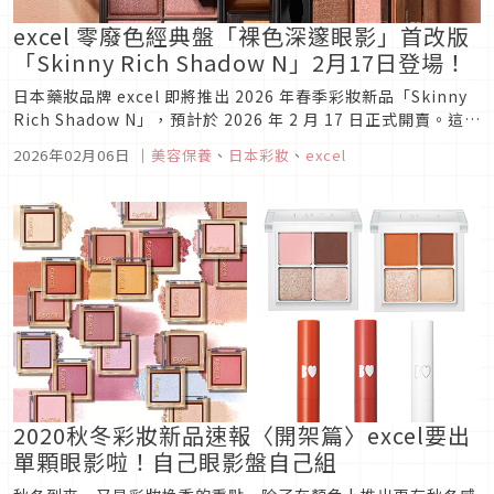
excel 零廢色經典盤「裸色深邃眼影」首改版
「Skinny Rich Shadow N」2月17日登場！
日本藥妝品牌 excel 即將推出 2026 年春季彩妝新品「Skinny
Rich Shadow N」，預計於 2026 年 2 月 17 日正式開賣。這款
被譽為「沒有廢色」的人氣眼影盤終於迎來首次大改版，讓喜愛
2026年02月06日
｜
美容保養
、
日本彩妝
、
excel
excel 的粉絲們都相當期待！
2020秋冬彩妝新品速報〈開架篇〉excel要出
單顆眼影啦！自己眼影盤自己組