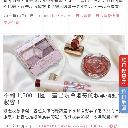
秋冬到來，又是彩妝換季的重點，除了在顏色上推出更有秋冬感
的色選，有些品牌還推出了讓人眼睛一亮的新品，一起來看看
2020年秋季美妝看點吧！1. Canmake 5色眼影盤 #23坐穩開架
2020年10月08日
｜
Canmake
、
excel
、
日本美妝
、
日本美妝快訊
、
彩妝中眼影王寶座的Canmake，近年來除了推出很多熱銷新
美容保養
色，也上市了很多新的眼影盤！這款5色眼影盤是今年7月才發
售...
旅日優惠券
旅日地圖
不到 1,500 日圓，畫出現今最夯的秋季磚紅色
妝容！
最近秋意漸濃，各位女孩們應該差不多都換好季了吧？然而不只
服裝，妝容也是必須換季的呢！說到秋季彩妝，今年就屬介於紅
色與橘色之間的「磚紅色妝容」蔚為潮流，充滿秋季氣息。就算
2019年11月22日
｜
Canmake
、
excel
、
ちふれ CHIFURE
、
唇彩
、