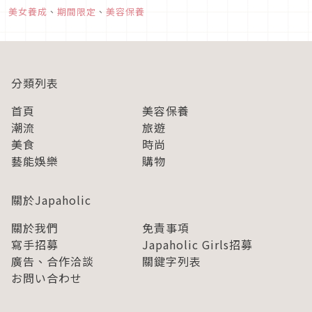
不改變上妝方式，其實只要稍微換個顏色，依然可以一口氣轉換
美女養成
、
期間限定
、
美容保養
成秋季容顏唷！這次就要來為各位推薦幾款能夠打造出磚紅色妝
容的優秀平價彩妝品。...
分類列表
首頁
美容保養
潮流
旅遊
美食
時尚
藝能娛樂
購物
關於Japaholic
關於我們
免責事項
寫手招募
Japaholic Girls招募
廣告、合作洽談
關鍵字列表
お問い合わせ