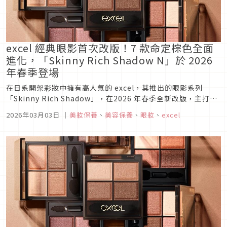
excel 經典眼影首次改版！7 款命定棕色全面
進化，「Skinny Rich Shadow N」於 2026
年春季登場
在日系開架彩妝中擁有高人氣的 excel，其推出的眼影系列
「Skinny Rich Shadow」，在2026 年春季全新改版，主打
「沒有被閒置的顏色（捨て色なし）」 的 4 色眼影盤，以最貼
2026年03月03日
｜
美妝保養
、
美容保養
、
眼妝
、
excel
近亞洲膚色的棕色～米色系配色深受喜愛，無論是彩妝新手還是
老手，都能輕鬆畫出理想眼妝。全新升級的 「Skinn...