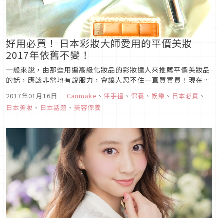
好用必買！ 日本彩妝大師愛用的平價美妝
2017年依舊不變！
一般來說，由那些用遍高級化妝品的彩妝達人來推薦平價美妝品
的話，應該非常地有說服力，會讓人忍不住一直買買買！現在就
來介紹三款在近期的採訪中，由彩妝達人所推薦、親自使用過的
2017年01月16日
｜
Canmake
、
伴手禮
、
保養
、
娛樂
、
日本必買
、
「彩妝達人激推平價美妝」吧。
日本美妝
、
日本話題
、
美容保養