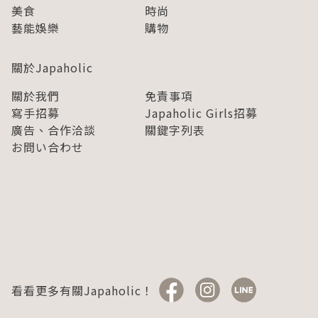
美食
時尚
藝能娛樂
購物
關於Japaholic
關於我們
免責事項
寫手招募
Japaholic Girls招募
廣告、合作洽談
關鍵字列表
お問い合わせ
看看更多有關Japaholic！