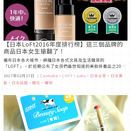
【日本LoFt2016年度排行榜】這三個品牌的
商品日本女生搶翻了！
遍布日本各大城市、網羅日本各式文具及生活雜貨的
「LOFT」，於近期公布了女孩們最想知道的美妝保養品之2016
年度銷售排行榜，快來看看究竟是那些品牌榮登了前三名的寶座
2017年02月27日
｜
Canmake
、
LOFT
、
saku
、
日本必買
、
日本美
吧！
妝
、
日本話題
、
睫毛
、
購物