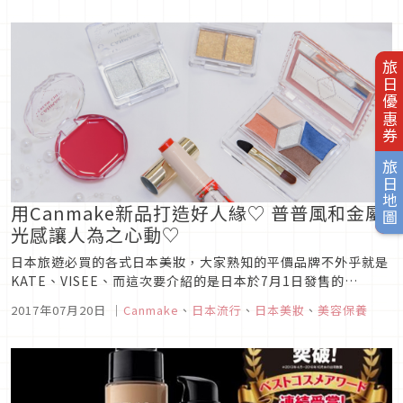
旅日優惠券
旅日地圖
用Canmake新品打造好人緣♡ 普普風和金屬
光感讓人為之心動♡
日本旅遊必買的各式日本美妝，大家熟知的平價品牌不外乎就是
KATE、VISEE、而這次要介紹的是日本於7月1日發售的
Canmake新品彩妝！搶先一步向大家介紹充滿夏天氣息的普普
2017年07月20日
｜
Canmake
、
日本流行
、
日本美妝
、
美容保養
風顏色，以及在陽光的照射下會反射金屬亮澤的眼影和人氣唇彩
♡