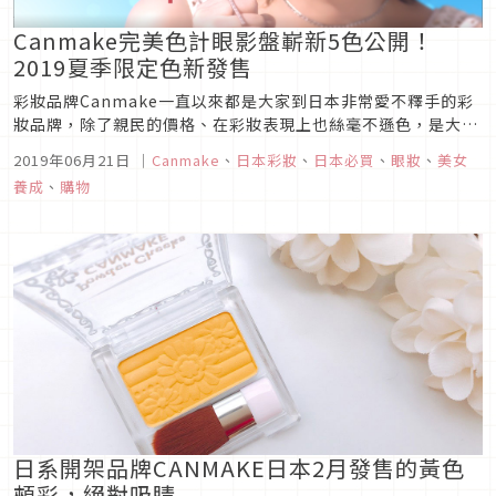
Canmake完美色計眼影盤嶄新5色公開！
2019夏季限定色新發售
彩妝品牌Canmake一直以來都是大家到日本非常愛不釋手的彩
妝品牌，除了親民的價格、在彩妝表現上也絲毫不遜色，是大家
回購率超高極具討論話題的品牌。這次2的夏季新品，除了一直
2019年06月21日
｜
Canmake
、
日本彩妝
、
日本必買
、
眼妝
、
美女
很受大家歡迎的「完美色計眼影盤」推出了新色及限定色外，放
養成
、
購物
在包包內小巧輕便、一盤擁有兩種不同光澤的「璀璨透紗眼影」
也推出了新色，即...
日系開架品牌CANMAKE日本2月發售的黃色
頰彩，絕對吸睛