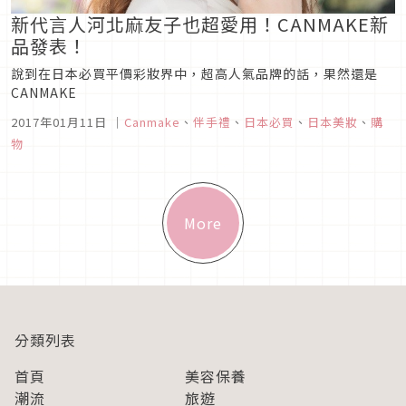
新代言人河北麻友子也超愛用！CANMAKE新
品發表！
說到在日本必買平價彩妝界中，超高人氣品牌的話，果然還是
CANMAKE
2017年01月11日
｜
Canmake
、
伴手禮
、
日本必買
、
日本美妝
、
購
物
More
分類列表
首頁
美容保養
潮流
旅遊