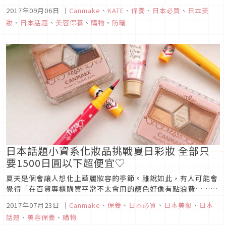
唇部的皮膚非常嬌嫩，因此容易受到紫外線劇烈的影響。不只是
2017年09月06日
｜
Canmake
、
KATE
、
保養
、
日本必買
、
日本美
容易乾燥的冬天，夏天也需要做好妥善的防護。
妝
、
日本話題
、
美容保養
、
購物
、
防曬
日本話題小資系化妝品挑戰夏日彩妝 全部只
要1500日圓以下超便宜♡
夏天是個會讓人想化上華麗妝容的季節。雖說如此，有人可能會
覺得「在百貨專櫃購買平常不太會用的顏色好像有點浪費……」
這次要為您介紹的，就是如何利用每樣1500日圓以下即可入手
2017年07月23日
｜
Canmake
、
保養
、
日本必買
、
日本美妝
、
日本
的親民價格，而且又容易應用在日常妝容上的化妝品，化出適合
話題
、
美容保養
、
購物
日系夏天的彩妝♡