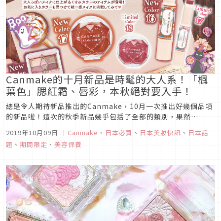
Canmake的十月新品是時髦的大人系！「楓
葉色」腮紅霜、唇彩，本秋絕對要入手！
總是令人期待新品推出的Canmake，10月一次推出好幾個品項
的新品啦！這次的秋季新品幾乎包括了全部的類別，果然
Canmake一出手便知有沒有，每個色都又燒到不行，忍不住想
2019年10月09日
｜
Canmake
、
日本必買
、
日本美妝快訊
、
日本話
入手啦！除了妝容搭配外，這次還要公開一個超酷試妝方法－
題
、
期間限定
、
美容保養
「YouCam メイク」，到底要怎麼玩呢？想知道的話就一起把文
章看下去吧！...