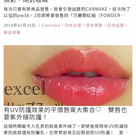
每次只要有新商品發售，就會引發話題的CANMAKE。這次除了
以往的pw38，2月即將要發售的「巧麗腮紅組（POWDER
CHEEKS）」的新色居然是黃色！ 不光是顏色看起來很特別，
2018年01月23日
｜
Canmake
、
日本必買
、
日本美妝
、
日本話題
、
還有合歡黃（Mimosa Yellow）這個名字也是只要聽過一次，
美容保養
應該就會留下鮮明強烈的印象呢。看完以下介紹之後，迎接春...
有UV防護效果的平價唇膏大集合♡ 雙唇也
要紫外線防護！
這個時期最令人在意的就是紫外線了。即使是使用有UV防護效
果的底妝還有防曬乳，也常常容易忘記唇部的UV防護！ 其實