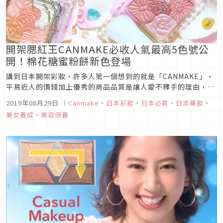
開架腮紅王CANMAKE必收人氣最高5色號公
開！棉花糖蜜粉餅新色登場
講到日本開架彩妝，許多人第一個想到的就是「CANMAKE」，
平易近人的價錢加上優秀的商品品質是讓人愛不釋手的理由，頰
彩類更是最受歡迎的品類，不管是粉類頰彩，或是霜狀腮紅應有
2019年08月29日
｜
Canmake
、
日本彩妝
、
日本必買
、
日本藥妝
、
盡有，而且擁有多種顏色，各種膚色的人都能找到適合自己的本
美女養成
、
美容保養
命腮紅！CANMAKE總是能精準掌握時下趨勢，每一次推出新色
就會立刻在S...