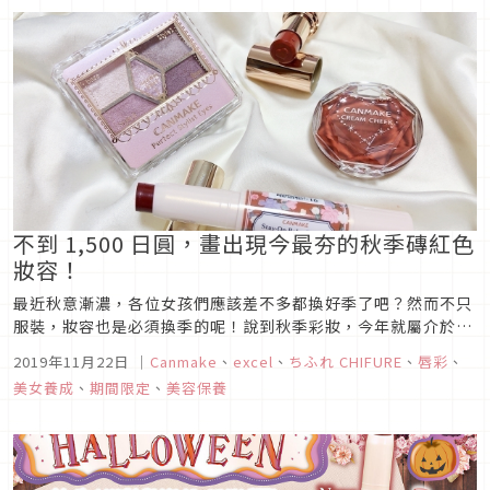
不到 1,500 日圓，畫出現今最夯的秋季磚紅色
妝容！
最近秋意漸濃，各位女孩們應該差不多都換好季了吧？然而不只
服裝，妝容也是必須換季的呢！說到秋季彩妝，今年就屬介於紅
色與橘色之間的「磚紅色妝容」蔚為潮流，充滿秋季氣息。就算
2019年11月22日
｜
Canmake
、
excel
、
ちふれ CHIFURE
、
唇彩
、
不改變上妝方式，其實只要稍微換個顏色，依然可以一口氣轉換
美女養成
、
期間限定
、
美容保養
成秋季容顏唷！這次就要來為各位推薦幾款能夠打造出磚紅色妝
容的優秀平價彩妝品。...