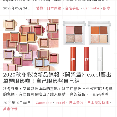
優惠。夏天的肌膚保養，首重清潔與選擇清爽的產品，防曬亦是
2025年05月24日
｜
購物
、
日本藥妝
、
台隆手創
、
Canmake
、
按摩
關鍵，手創館防曬專區多款日本熱銷NO.1的噴霧，商品上直接
載明人氣第一名，可安心直接放入購物籃！一同迎接夏日的陽光
炙熱。
2020秋冬彩妝新品速報〈開架篇〉excel要出
單顆眼影啦！自己眼影盤自己組
秋冬到來，又是彩妝換季的重點，除了在顏色上推出更有秋冬感
的色選，有些品牌還推出了讓人眼睛一亮的新品，一起來看看
2020年秋季美妝看點吧！1. Canmake 5色眼影盤 #23坐穩開架
2020年10月08日
｜
Canmake
、
excel
、
日本美妝
、
日本美妝快訊
、
彩妝中眼影王寶座的Canmake，近年來除了推出很多熱銷新
美容保養
色，也上市了很多新的眼影盤！這款5色眼影盤是今年7月才發
售...