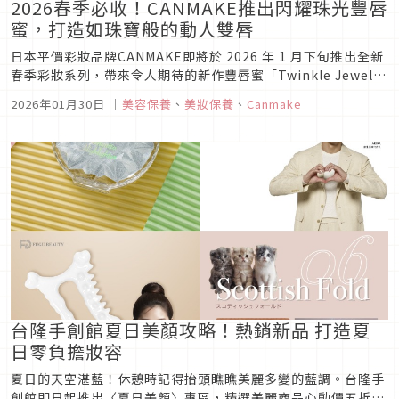
2026春季必收！CANMAKE推出閃耀珠光豐唇
蜜，打造如珠寶般的動人雙唇
日本平價彩妝品牌CANMAKE即將於 2026 年 1 月下旬推出全新
春季彩妝系列，帶來令人期待的新作豐唇蜜「Twinkle Jewelry
Plumper 閃耀珠光豐唇蜜」。這款充滿珠寶光澤感的唇部產
2026年01月30日
｜
美容保養
、
美妝保養
、
Canmake
品，將為你打造如同戴上珠寶般璀璨奪目的雙唇。
台隆手創館夏日美顏攻略！熱銷新品 打造夏
日零負擔妝容
夏日的天空湛藍！休憩時記得抬頭瞧瞧美麗多變的藍調。台隆手
創館即日起推出〈夏日美顏〉專區，精選美麗商品心動價五折起