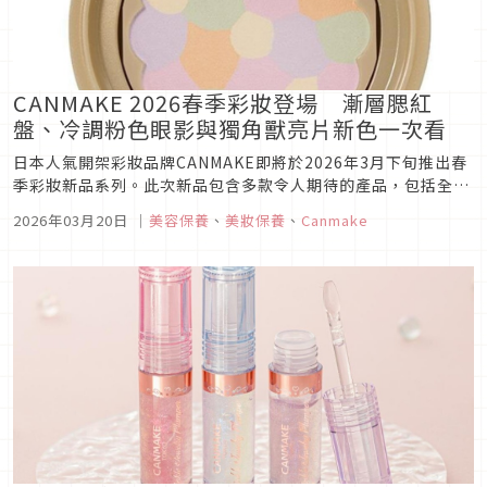
CANMAKE 2026春季彩妝登場 漸層腮紅
盤、冷調粉色眼影與獨角獸亮片新色一次看
日本人氣開架彩妝品牌CANMAKE即將於2026年3月下旬推出春
季彩妝新品系列。此次新品包含多款令人期待的產品，包括全新
腮紅修容系列、眼影盤新色以及閃耀眼影新色等，讓我們一起來
2026年03月20日
｜
美容保養
、
美妝保養
、
Canmake
看看有哪些值得入手的新品吧！