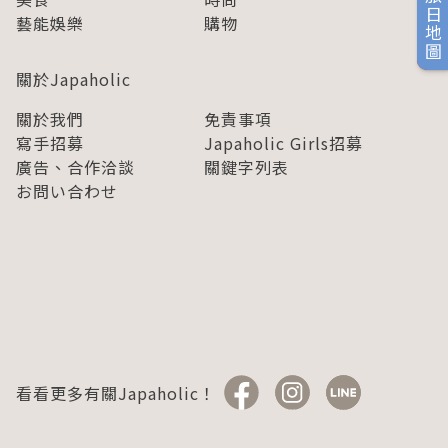
旅日地圖
藝能娛樂
購物
關於Japaholic
關於我們
免責事項
寫手招募
Japaholic Girls招募
廣告、合作洽談
關鍵字列表
お問い合わせ
看看更多有關Japaholic！