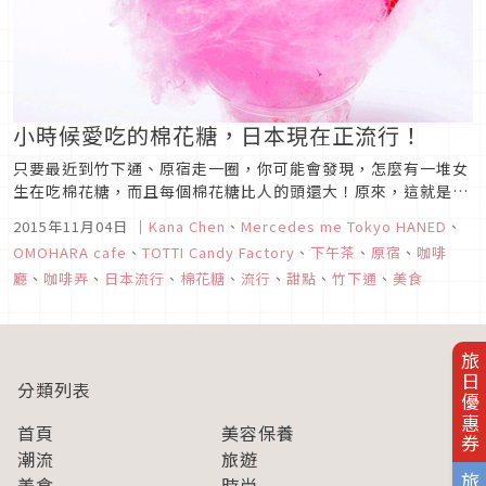
小時候愛吃的棉花糖，日本現在正流行！
只要最近到竹下通、原宿走一圈，你可能會發現，怎麼有一堆女
生在吃棉花糖，而且每個棉花糖比人的頭還大！原來，這就是日
本最近最流行的甜點新玩意！★TOTTI Candy Factory從大阪
2015年11月04日
｜
Kana Chen
、
Mercedes me Tokyo HANED
、
紅到東京的TOTTI Candy Factory，是可愛的零食糖果店。各
OMOHARA cafe
、
TOTTI Candy Factory
、
下午茶
、
原宿
、
咖啡
式各樣粉色繽紛的零食，讓人光是用看的就充滿了...
廳
、
咖啡弄
、
日本流行
、
棉花糖
、
流行
、
甜點
、
竹下通
、
美食
旅日優惠券
分類列表
首頁
美容保養
潮流
旅遊
美食
時尚