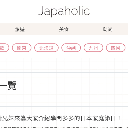
旅遊
美食
時尚
畿
關東
北海道
沖繩
九州
四國
一覽
崎兄妹來為大家介紹學問多多的日本家庭節日！