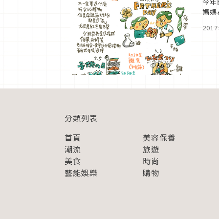
今年
媽媽
來，
201
分類列表
首頁
美容保養
潮流
旅遊
美食
時尚
藝能娛樂
購物