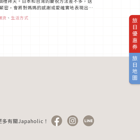
二個禮拜天。日本和台灣的慶祝方法差不多，送
緊密，會將對媽媽的感謝或愛確實地表現出
潮流
、
生活方式
旅日優惠券
旅日地圖
多有關Japaholic！