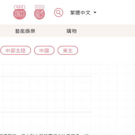
繁體中文
藝能娛樂
購物
中部北陸
中國
東北