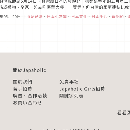
的母親節是5月14日，台灣跟日本的母親節一樣都是每年的五月第
花或禮物、全家一起去吃豪華大餐……等等。但台灣的家庭連結比較
全家一起慶祝享受母親節。
7年05月20日
｜
山崎兄妹
、
日本小常識
、
日本文化
、
日本生活
、
母親節
、
關於Japaholic
關於我們
免責事項
寫手招募
Japaholic Girls招募
廣告、合作洽談
關鍵字列表
お問い合わせ
看看更