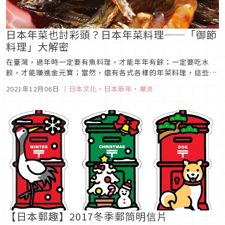
日本年菜也討彩頭？日本年菜料理──「御節
料理」大解密
在臺灣，過年時一定要有魚料理，才能年年有餘；一定要吃水
餃，才能賺進金元寶；當然，還有各式各樣的年菜料理，這些料
理都包含著一個國家的文化及風俗。那麼，在日本，又有哪些料
2021年12月06日
｜
日本文化
、
日本新年
、
潮流
理是過年時一定要吃的，這些料理又有什麼含義呢？最近也年關
將近，就不妨來認識一下吧！
【日本郵趣】2017冬季郵筒明信片