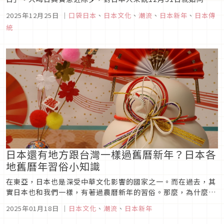
曆除夕般有著過年過節的氣氛，在動漫與日劇中也能經常看見寺
2025年12月25日
｜
口袋日本
、
日本文化
、
潮流
、
日本新年
、
日本傳
廟參拜與新年美食。今天就一起來介紹「大晦日」的一些傳統習
統
俗吧！
日本還有地方跟台灣一樣過舊曆新年？日本各
地舊曆年習俗小知識
在東亞，日本也是深受中華文化影響的國家之一。而在過去，其
實日本也和我們一樣，有著過農曆新年的習俗。那麼，為什麼現
在的日本不再過農曆新年，就連新年的假期都是以國曆新年為主
2025年01月18日
｜
日本文化
、
潮流
、
日本新年
呢？