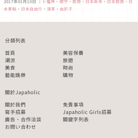
2017年01月10日
｜
七福神
、
御守
、
旅遊
、
日本新年
、
日本旅遊
、
日
獲得神明的庇佑。 接下來的農曆年假期，計畫到東京旅遊的朋
本景點
、
日本自由行
、
淺草
、
由於子
友，或許晚了一步不能體驗日本新年，不過也是可以去感受一下
七福神的能量！
分類列表
首頁
美容保養
潮流
旅遊
美食
時尚
藝能娛樂
購物
關於Japaholic
關於我們
免責事項
寫手招募
Japaholic Girls招募
廣告、合作洽談
關鍵字列表
お問い合わせ