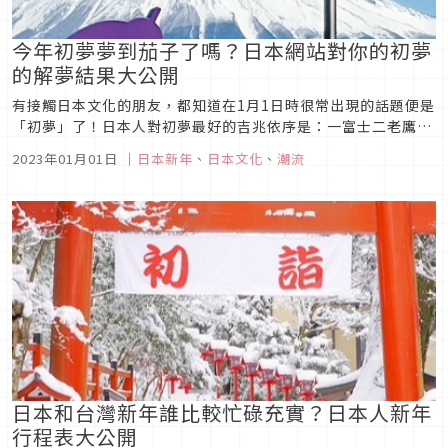
今年初夢夢到茄子了嗎？日本網站對你的初夢
的解夢結果大公開
有接觸日本文化的朋友，都知道在1月1日時很常出現的話題便是
「初夢」了！日本人對初夢最好的吉兆依序是：一富士二老鷹三
茄子，等等這些是甚麼意思？初夢如果夢到別的東西又代表什麼
2023年01月01日
｜
日本新年
、
日本文化
、
潮流
呢？今天就讓Japaholic編輯部來為大家一探究竟，來看看你今
天早上夢到的東西代表什麼意思吧？ 什麼是初夢？初...
日本和台灣新年誰比較忙碌充實？日本人新年
行程表大公開