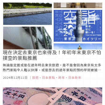
現在決定去東京也來得及！年初年末東京不怕
撲空的景點推薦
無論是定居或是在過年時去東京旅遊，是不是會因為東京有太多
熱門景點令人難以抉擇，或是想去的過年景點的預約早就被搶購
一空的的窘境呢？別擔心，本次編輯部幫大家整理好了幾個優質
2024年12月11日
｜
旅遊
、
日本景點
、
跨年
、
日本新年
的過年景點，希望能幫助到大家選擇自己中意的過年地點唷！