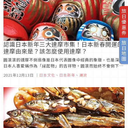
旅日優惠券
認識日本新年三大達摩市集！日本新春開運的
旅日地圖
達摩由來是？該怎麼使用達摩？
圓滾滾的達摩不倒翁像是日本代表圖像中經典的象徵，也是深受
日本人喜愛稱作為「縁起物」的吉祥物。圓滾而始終不會倒下的
不倒翁，被賦予了永不倒下、永不言敗的寓意，在寺廟、商店餐
2021年12月13日
｜
日本文化
、
日本新年
、
潮流
廳和家中等地都能見到日本人擺放著各式大小的達摩不倒翁像。