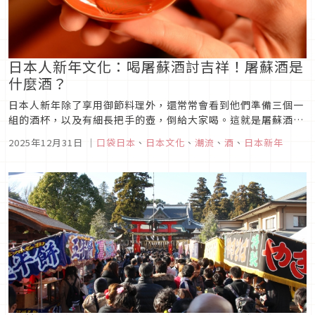
日本人新年文化：喝屠蘇酒討吉祥！屠蘇酒是
什麼酒？
日本人新年除了享用御節料理外，還常常會看到他們準備三個一
組的酒杯，以及有細長把手的壺，倒給大家喝。這就是屠蘇酒
(お屠蘇、おとそ)，是能夠去除一年之間的邪氣，祈求長壽而在
2025年12月31日
｜
口袋日本
、
日本文化
、
潮流
、
酒
、
日本新年
正月喝的酒，已經成為日本的一種風俗習慣。今天就來看看屠蘇
酒背後的歷史吧！