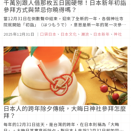
千萬別跟人借那枚五日圓硬幣！日本新年初詣
參拜方式與禁忌你曉得嗎？
當12月31日在倒數聲中結束，迎來了全新的一年，各個神社寺
院就開始「初詣」（はつもうで），意思是新一年的第一次參
拜，讓民眾在新一年的開始用「感謝神明過去一年的保佑，祈求
2025年12月31日
｜
口袋日本
、
日本文化
、
潮流
、
日本新年
、
神社
新一年的平安順利」的心來參拜。不過到底參拜時有沒有什麼要
注意的禮節呢？這次筆者整理了之前在日本參拜的經驗，如果之
後有機會到日本參加「...
日本人的跨年除夕傳統，大晦日神社參拜怎麼
拜？
每年的12月31日這天，是台灣的跨年，在日本則稱為「大晦
日」。大晦日其實意近除夕，對日本人來說12月31日就如同農