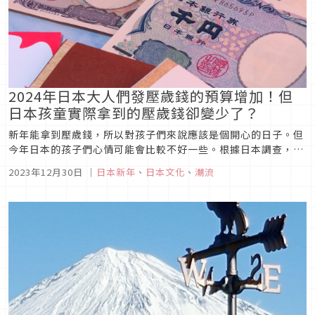
2024年日本大人們發壓歲錢的預算增加！但
日本孩童實際拿到的壓歲錢卻變少了？
新年能拿到壓歲錢，所以對孩子們來說應該是個開心的日子。但
今年日本的孩子們心情可能會比較不好一些。根據日本調查，相
較於前一年，雖然2024年日本的大人為小孩們準備的紅包預算
2023年12月30日
｜
日本新年
、
日本文化
、
潮流
提高了，但孩子們卻紛紛表示領到的錢比以前還少。這究竟是怎
麼一回事呢？讓我們來看一看吧！