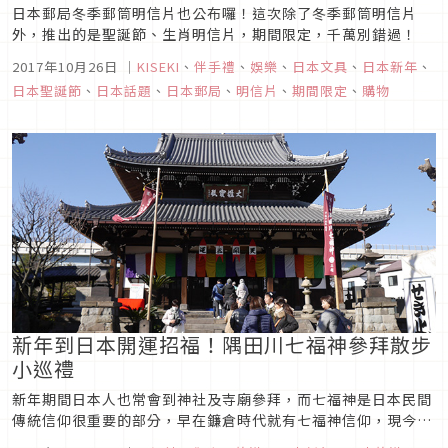
日本郵局冬季郵筒明信片也公布囉！這次除了冬季郵筒明信片
外，推出的是聖誕節、生肖明信片，期間限定，千萬別錯過！
2017年10月26日
｜
KISEKI
、
伴手禮
、
娛樂
、
日本文具
、
日本新年
、
日本聖誕節
、
日本話題
、
日本郵局
、
明信片
、
期間限定
、
購物
新年到日本開運招福！隅田川七福神參拜散步
小巡禮
新年期間日本人也常會到神社及寺廟參拜，而七福神是日本民間
傳統信仰很重要的部分，早在鐮倉時代就有七福神信仰，現今日
本各地都有七福神名所可供參拜，相傳若能依序完成巡禮，便能