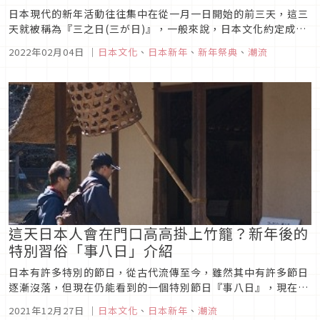
日本現代的新年活動往往集中在從一月一日開始的前三天，這三
天就被稱為『三之日(三が日)』，一般來說，日本文化約定成俗
在12月29日〜1月3日是除夕到新年的休假日，而日本上班族大
2022年02月04日
｜
日本文化
、
日本新年
、
新年祭典
、
潮流
概會擁有六天左右的假期，這也和台灣除夕休假到初五開工的假
期近似。那麼日本的新年期間究竟在忙甚麼呢
這天日本人會在門口高高掛上竹籠？新年後的
特別習俗「事八日」介紹
日本有許多特別的節日，從古代流傳至今，雖然其中有許多節日
逐漸沒落，但現在仍能看到的一個特別節日『事八日』，現在還
能在某些地方看見人們度過這節日的模樣。 事八日有許多別稱，
2021年12月27日
｜
日本文化
、
日本新年
、
潮流
如：八日節供、八日待、事始め / 事納め、八日行、節供始め、