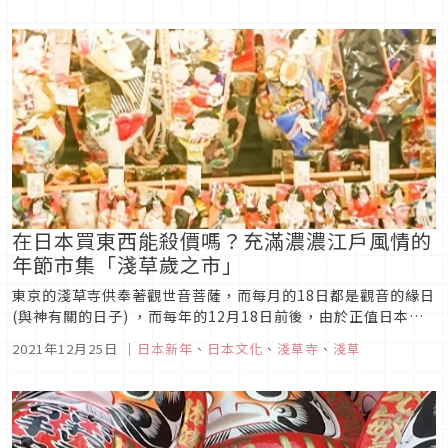
お薬師様、恵比寿講等等許多名稱，目前總稱皆為『事八日』。
圖片...
在日本買東西能殺價嗎？充滿濃濃江戶風情的
年節市集「淺草歲之市」
東京的淺草寺供奉著觀世音菩薩，而每月的18日都是觀音的緣日
(與神有關的日子) ，而每年的12月18日前後，由於正值日本的
年末，來此參拜、販售新年用品的攤位也多，漸漸形成了所謂的
2021年12月25日
｜
日本新年
、
日本文化
、
淺草寺
、
淺草
「歲之市」，自江戶時代起，每年的12月17~19日就會在此舉辦
「歲之市」。 江戶第一 淺草歲之市（羽子板...