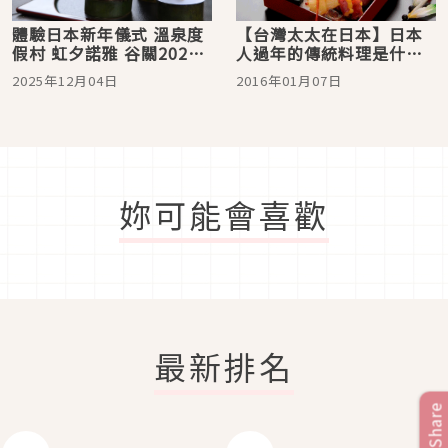
體驗日本新年儀式 溫泉度
【台灣太太在日本】日本
假村 虹夕諾雅 谷關2026
人過年的傳統料理是什
跨年限定活動「緣起之
麼？除夕的跨年蕎麥麵、
2025年12月04日
2016年01月07日
谷」
大年初一的冷冰冰年菜料
理
妳可能會喜歡
最新排名
Share