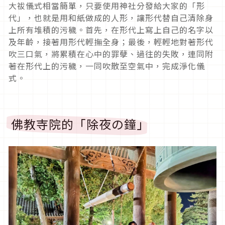
大祓儀式相當簡單，只要使用神社分發給大家的「形
代」，也就是用和紙做成的人形，讓形代替自己清除身
上所有堆積的污穢。首先，在形代上寫上自己的名字以
及年齡，接著用形代輕撫全身；最後，輕輕地對著形代
吹三口氣，將累積在心中的罪孽、過往的失敗，連同附
著在形代上的污穢，一同吹散至空氣中，完成淨化儀
式。
佛教寺院的「除夜の鐘」