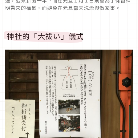
運，迎來新的一年。而在元旦１月１日則會為了保留神
明帶來的福氣，而避免在元旦當天洗澡與做家事。
神社的「大祓い」儀式