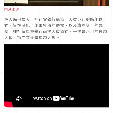
圖片來源
在大晦日這天，神社會舉行稱為「大祓い」的跨年儀
式，旨在淨化半年來累積的穢物，以及清除身上的罪
孽。神社每年會舉行兩次大祓儀式，一次是六月的夏越
大祓，第二次便是年越大祓。