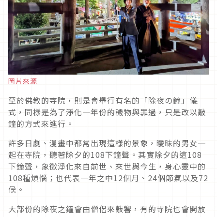
圖片來源
至於佛教的寺院，則是會舉行有名的「除夜の鐘」儀
式，同樣是為了淨化一年份的穢物與罪過，只是改以敲
鐘的方式來進行。
許多日劇、漫畫中都常出現這樣的景象，曖昧的男女一
起在寺院，聽著除夕的108下鐘聲。其實除夕的這108
下鐘聲，象徵淨化來自前世、來世與今生，身心靈中的
108種煩惱；也代表一年之中12個月、24個節氣以及72
侯。
大部份的除夜之鐘會由僧侶來敲響，有的寺院也會開放