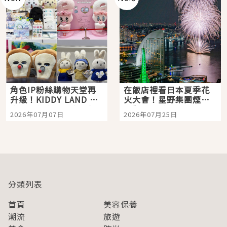
角色IP粉絲購物天堂再
在飯店裡看日本夏季花
升級！KIDDY LAND 原
火大會！星野集團煙火
宿店吉伊卡哇迎客，新
景觀飯店6選，讓你不用
2026年07月07日
2026年07月25日
開幕 OMOKADO 店3分
人擠人悠閒欣賞
即達
分類列表
首頁
美容保養
潮流
旅遊