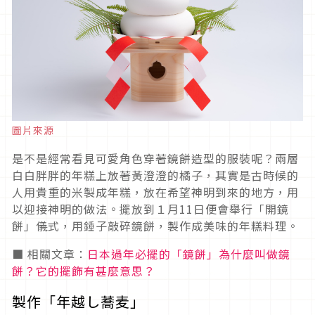
圖片來源
是不是經常看見可愛角色穿著鏡餅造型的服裝呢？兩層
白白胖胖的年糕上放著黃澄澄的橘子，其實是古時候的
人用貴重的米製成年糕，放在希望神明到來的地方，用
以迎接神明的做法。擺放到１月11日便會舉行「開鏡
餅」儀式，用錘子敲碎鏡餅，製作成美味的年糕料理。
■ 相關文章：
日本過年必擺的「鏡餅」為什麼叫做鏡
餅？它的擺飾有甚麼意思？
製作「年越し蕎麦」