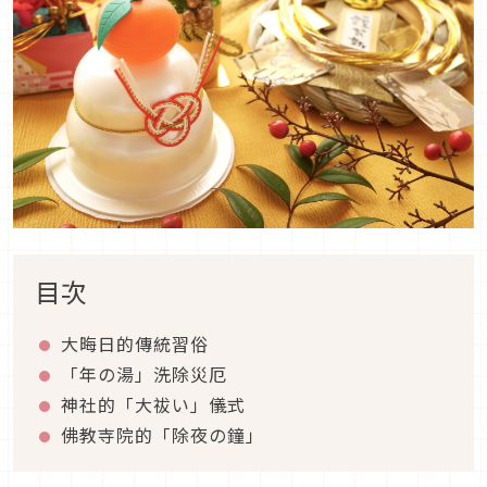
目次
大晦日的傳統習俗
「年の湯」洗除災厄
神社的「大祓い」儀式
佛教寺院的「除夜の鐘」