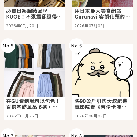
必買日系腕錶品牌
用日本最大美食網站
KUOE！不張揚卻經得起
Gurunavi 客製化預約九
時間洗鍊的經典之作五
大都市餐廳，打造專屬
2026年07月20日
2026年07月03日
選
美食體驗！
No.
5
No.
6
在GU看到就可以包色！
快90公斤肌肉大叔能進
百搭基礎單品 6選，閉
電影院看《吉伊卡哇》
眼全收也不心疼
嗎？日本重金屬樂團
2026年07月25日
2026年08月03日
「打首」會長與nagano
老師一同給出了答案
No.
7
No.
8