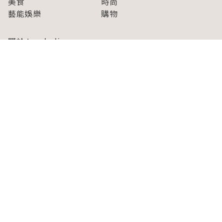
美食
時尚
藝能娛樂
購物
關於Japaholic
關於我們
免責事項
寫手招募
Japaholic Girls招募
廣告、合作洽談
關鍵字列表
お問い合わせ
看看更多有關Japaholic！