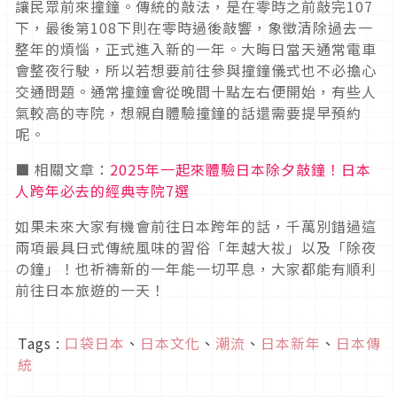
讓民眾前來撞鐘。傳統的敲法，是在零時之前敲完107
下，最後第108下則在零時過後敲響，象徵清除過去一
整年的煩惱，正式進入新的一年。大晦日當天通常電車
會整夜行駛，所以若想要前往參與撞鐘儀式也不必擔心
交通問題。通常撞鐘會從晚間十點左右便開始，有些人
氣較高的寺院，想親自體驗撞鐘的話還需要提早預約
呢。
■ 相關文章：
2025年一起來體驗日本除夕敲鐘！日本
人跨年必去的經典寺院7選
如果未來大家有機會前往日本跨年的話，千萬別錯過這
兩項最具日式傳統風味的習俗「年越大祓」以及「除夜
の鐘」！也祈禱新的一年能一切平息，大家都能有順利
前往日本旅遊的一天！
Tags :
口袋日本
、
日本文化
、
潮流
、
日本新年
、
日本傳
統