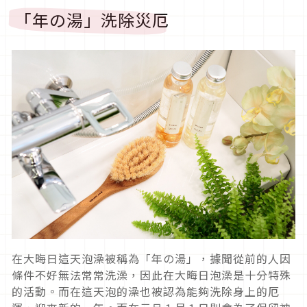
「年の湯」洗除災厄
在大晦日這天泡澡被稱為「年の湯」，據聞從前的人因
條件不好無法常常洗澡，因此在大晦日泡澡是十分特殊
的活動。而在這天泡的澡也被認為能夠洗除身上的厄