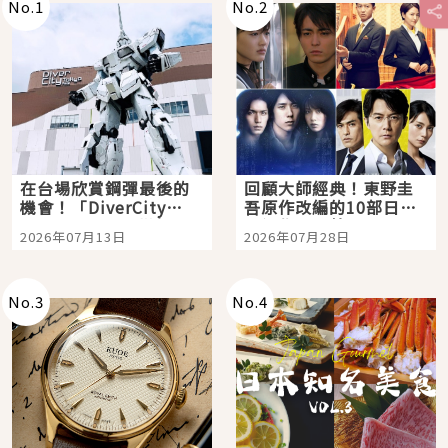
No.
1
No.
2
在台場欣賞鋼彈最後的
回顧大師經典！東野圭
機會！「DiverCity
吾原作改編的10部日本
Tokyo Plaza」搭船、
影視作品推薦
2026年07月13日
2026年07月28日
購物、美食及夜景，一
次全體驗
No.
3
No.
4