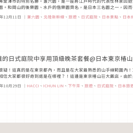
縣金澤市的特別名勝・兼六園，是一座將江戶時代的代表性林泉回遊
園。和岡山的後樂園、水戶的偕樂園齊名，是日本三名園之一，因而
6年12月11日
｜
兼六園
、
北陸新幹線
、
旅遊
、
日式庭院
、
日本景點
、
日本
雅的日式庭院中享用頂級晚茶套餐@日本東京椿
懷疑！這真的是在東京都內，而且是在大家最熟悉的山手線範圍內！
相信大家都很好奇到底是在哪裡？！這邊是東京椿山荘大飯店，由於
都有直達巴士可以到達。不僅是美麗的日本庭院，可以散步放鬆身心，
5年10月29日
｜
HACCI
、
ICHUN LIN
、
下午茶
、
旅遊
、
日式庭院
、
日本旅