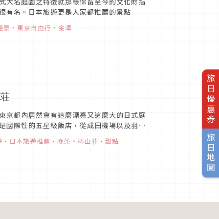
式大名庭園之特徴就那樣保留至今的文化財指
很有名。日本旅遊更是大家都推薦的景點
絕景
、
東京自由行
、
金澤
旅日優惠券
山荘
東京都內居然會有這麼漂亮又這麼大的日式庭
是國際性的五星級飯店，從成田機場以及羽田
所提供的餐點，也是非常的美...
旅日地圖
遊
、
日本旅遊推薦
、
晚茶
、
椿山荘
、
甜點