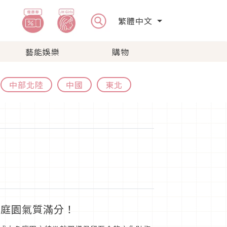
繁體中文
藝能娛樂
購物
中部北陸
中國
東北
玩庭園氣質滿分！