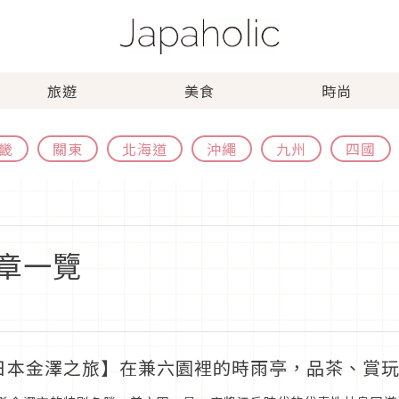
旅遊
美食
時尚
畿
關東
北海道
沖繩
九州
四國
章一覽
日本金澤之旅】在兼六園裡的時雨亭，品茶、賞