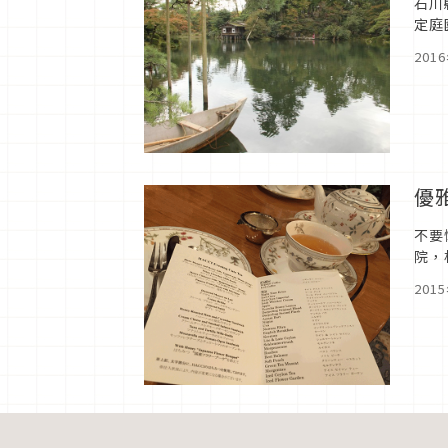
石川
定庭
201
優
不要
院，
機場
201