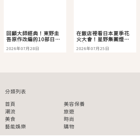
回顧大師經典！東野圭
在飯店裡看日本夏季花
吾原作改編的10部日本
火大會！星野集團煙火
影視作品推薦
景觀飯店6選，讓你不用
2026年07月28日
2026年07月25日
人擠人悠閒欣賞
分類列表
首頁
美容保養
潮流
旅遊
美食
時尚
藝能娛樂
購物