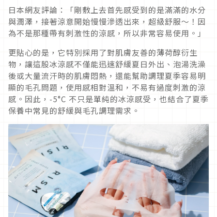
日本網友評論：「剛敷上去首先感受到的是滿滿的水分
與潤澤，接著涼意開始慢慢滲透出來，超級舒服～！因
為不是那種帶有刺激性的涼感，所以非常容易使用。」
更貼心的是，它特別採用了對肌膚友善的薄荷醇衍生
物，讓這股冰涼感不僅能迅速舒緩夏日外出、泡湯洗澡
後或大量流汗時的肌膚悶熱，還能幫助調理夏季容易明
顯的毛孔問題，使用感相對溫和，不易有過度刺激的涼
感。因此，-5°C 不只是單純的冰涼感受，也結合了夏季
保養中常見的舒緩與毛孔調理需求。