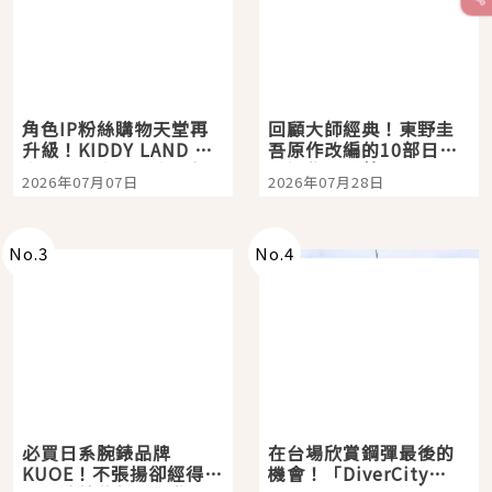
角色IP粉絲購物天堂再
回顧大師經典！東野圭
升級！KIDDY LAND 原
吾原作改編的10部日本
宿店吉伊卡哇迎客，新
影視作品推薦
2026年07月07日
2026年07月28日
開幕 OMOKADO 店3分
即達
No.
3
No.
4
必買日系腕錶品牌
在台場欣賞鋼彈最後的
KUOE！不張揚卻經得起
機會！「DiverCity