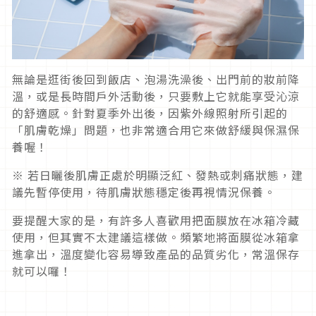
無論是逛街後回到飯店、泡湯洗澡後、出門前的妝前降
溫，或是長時間戶外活動後，只要敷上它就能享受沁涼
的舒適感。針對夏季外出後，因紫外線照射所引起的
「肌膚乾燥」問題，也非常適合用它來做舒緩與保濕保
養喔！
※ 若日曬後肌膚正處於明顯泛紅、發熱或刺痛狀態，建
議先暫停使用，待肌膚狀態穩定後再視情況保養。
要提醒大家的是，有許多人喜歡用把面膜放在冰箱冷藏
使用，但其實不太建議這樣做。頻繁地將面膜從冰箱拿
進拿出，溫度變化容易導致產品的品質劣化，常溫保存
就可以囉！