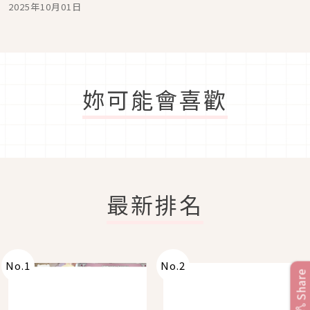
獲新生、「PICO LASER」
2025年10月01日
美容微針集中保養
妳可能會喜歡
最新排名
No.
1
No.
2
Share