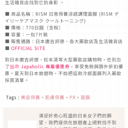
生活雜貨店找到它的身影 。
■ 商品名稱：RISM 日常保養涼感調理面膜 (RISM デ
イリーケアマスク クールトーニング)
■ 價格：770日圓（含稅）
■ 容量：一包7片裝
■ 販售通路：日本唐吉訶德、各大藥妝店及生活雜貨店
■
OFFICIAL SITE
到日本唐吉訶德、松本清等大型藥妝店購物時，也別忘
了
出示 Japaholic 專屬優惠券
，享受免稅與額外折扣優
惠。夏天到日本旅遊時，不妨把這款冷感面膜列入藥妝
採買清單。
Tags :
美容保養
、
肌膚保養
、
PR
、
面膜
滿足好奇心旺盛的日系女子們的願
望，我們提供在旅遊書上絕對找不到