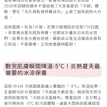
2026年回歸的版本不僅加強了大家最愛的「冷感」體
驗，更在「毛孔與乾燥保養成分」上做了超有感的大升
級 。
這款面膜一包為7片裝，定價只要親民的含稅770日圓
，非常適合夏天囤貨保養。近期有計畫去日本的女孩
們，如果在各大唐吉訶德、藥妝店以及生活雜貨店看到
它的話，不要猶豫，立刻放進購物籃吧！
敷完肌膚瞬間降溫-5°C！炎熱夏天最
需要的冰涼保養
這款 RISM 冷感面膜最讓人驚豔的「-5°C」降溫效果，
主要歸功於升級版的「冷感處方美容液」與採用天然冷
感劑的植物性「冷感冰涼面膜布」雙重加持，主打敷上
後可帶來約 -5°C 的冷感體驗，讓夏天悶熱的肌膚感受