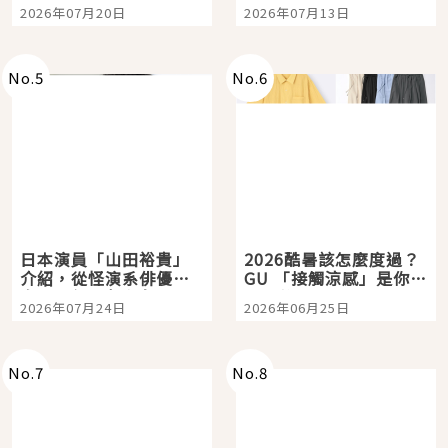
時間洗鍊的經典之作五
Tokyo Plaza」搭船、
2026年07月20日
2026年07月13日
選
購物、美食及夜景，一
次全體驗
No.
5
No.
6
日本演員「山田裕貴」
2026酷暑該怎麼度過？
介紹，從怪演系俳優走
GU 「接觸涼感」是你的
向國民級日劇主角
夏日救星
2026年07月24日
2026年06月25日
No.
7
No.
8