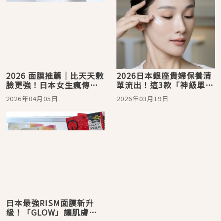
2026 面膜推薦｜比天天敷
2026日本銀座貴婦保養清
臉更強！日本女生瘋傳
單流出！這3款「神級單
「拋光→維他命C→面膜」
品」默默囤貨：La Mer電
2026年04月05日
2026年03月19日
順序，揭開 3 款必囤小眾
眼霜、肌膚之鑰精華、香
清單
緹卡面膜，養出高級臉的
關鍵曝光
日本最強RISM面膜新升
級！「GLOW」讓肌膚重