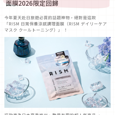
面膜2026限定回歸
今年夏天赴日旅遊必買的話題神物，絕對是這款
「RISM 日常保養涼感調理面膜（RISM デイリーケア
マスク クールトーニング）」 ！
這款專為日本夏季推出、數量有限的超人氣商品 ，