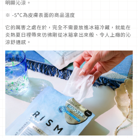
明顯沁涼。
※ -5°C為皮膚表面的商品溫度
它的厲害之處在於，完全不需要放進冰箱冷藏，就能在
炎熱夏日裡帶來彷彿剛從冰箱拿出來般、令人上癮的沁
涼舒適感。