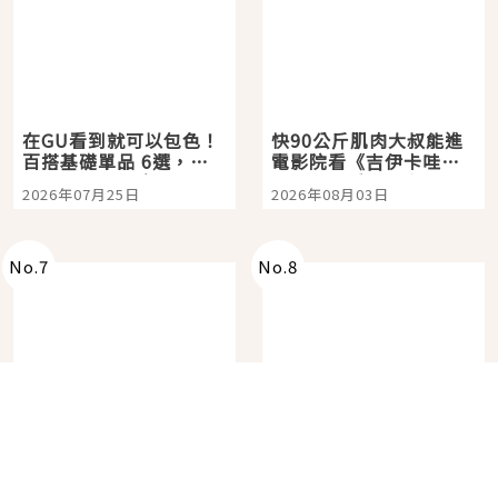
在GU看到就可以包色！
快90公斤肌肉大叔能進
百搭基礎單品 6選，閉
電影院看《吉伊卡哇》
眼全收也不心疼
嗎？日本重金屬樂團
2026年07月25日
2026年08月03日
「打首」會長與nagano
老師一同給出了答案
No.
7
No.
8
角色IP粉絲購物天堂再
在飯店裡看日本夏季花
升級！KIDDY LAND 原
火大會！星野集團煙火