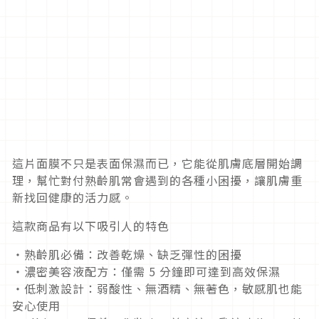
這片面膜不只是表面保濕而已，它能從肌膚底層開始調
理，幫忙對付熟齡肌常會遇到的各種小困擾，讓肌膚重
新找回健康的活力感。
這款商品有以下吸引人的特色
・熟齡肌必備：改善乾燥、缺乏彈性的困擾
・濃密美容液配方：僅需 5 分鐘即可達到高效保濕
・低刺激設計：弱酸性、無酒精、無著色，敏感肌也能
安心使用