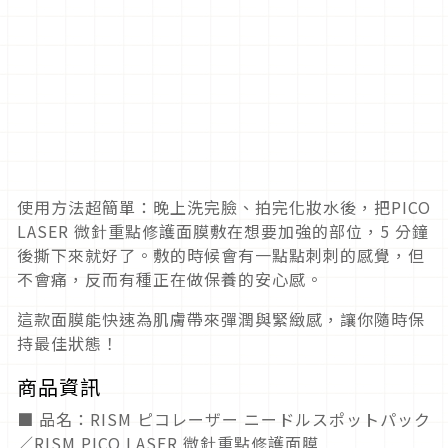
使用方法超簡單：晚上洗完臉、拍完化妝水後，把PICO
LASER 微針重點修護面膜敷在想要加強的部位，5 分鐘
後撕下來就好了。敷的時候會有一點點刺刺的感覺，但
不會痛，反而有種正在做保養的安心感。
這款面膜能快速為肌膚帶來彈潤與緊緻感，讓你隨時保
持最佳狀態！
商品資訊
■ 品名：RISM ピコレーザー ニードルスポットパック
／RISM PICO LASER 微針重點修護面膜