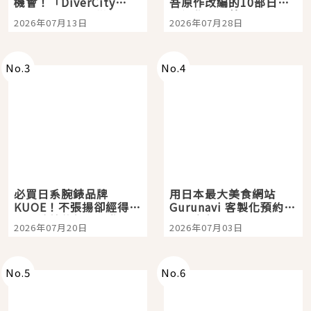
機會！「DiverCity
吾原作改編的10部日本
Tokyo Plaza」搭船、
影視作品推薦
2026年07月13日
2026年07月28日
購物、美食及夜景，一
次全體驗
No.
3
No.
4
必買日系腕錶品牌
用日本最大美食網站
KUOE！不張揚卻經得起
Gurunavi 客製化預約九
時間洗鍊的經典之作五
大都市餐廳，打造專屬
2026年07月20日
2026年07月03日
選
美食體驗！
No.
5
No.
6