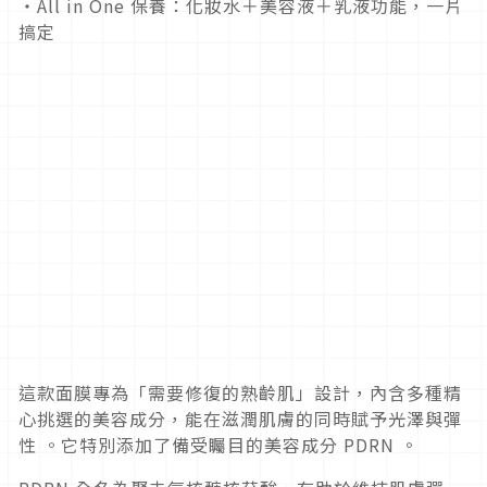
・All in One 保養：化妝水＋美容液＋乳液功能，一片
搞定
這款面膜專為「需要修復的熟齡肌」設計，內含多種精
心挑選的美容成分，能在滋潤肌膚的同時賦予光澤與彈
性 。它特別添加了備受矚目的美容成分 PDRN 。