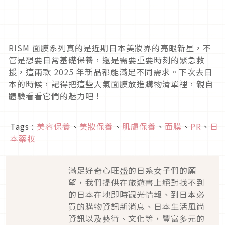
RISM 面膜系列真的是近期日本美妝界的亮眼新星，不
管是想要日常基礎保養，還是需要重要時刻的緊急救
援，這兩款 2025 年新品都能滿足不同需求。下次去日
本的時候，記得把這些人氣面膜放進購物清單裡，親自
體驗看看它們的魅力吧！
Tags :
美容保養
、
美妝保養
、
肌膚保養
、
面膜
、
PR
、
日
本藥妝
滿足好奇心旺盛的日系女子們的願
望，我們提供在旅遊書上絕對找不到
的日本在地即時觀光情報、到日本必
買的購物資訊新消息、日本生活風尚
資訊以及藝術、文化等，豐富多元的