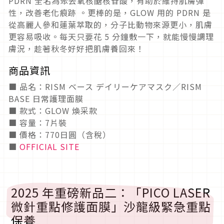
PDRN 全名為聚去氧核醣核苷酸，有助於維持肌膚彈
性，改善老化痕跡 。更棒的是，GLOW 用的 PDRN 是
從高麗人參和蓮葉萃取的，分子比動物來源更小，肌膚
更容易吸收。每天只要花 5 分鐘敷一下，就能慢慢調理
膚況，趁著秋冬好好把肌膚養回來！
商品資訊
■ 品名：RISM ベース デイリーケアマスク／RISM
BASE 日常護理面膜
■ 款式：GLOW 煥采款
■ 容量：7片裝
■ 價格：770日圓（含稅）
■
OFFICIAL SITE
2025 年重磅新品二：「PICO LASER
微針重點修護面膜」沙龍級緊急重點
保養