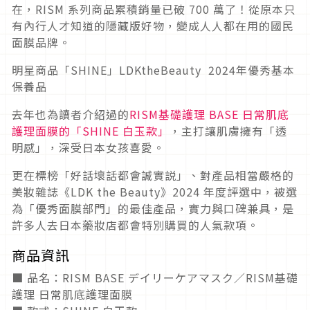
在，RISM 系列商品累積銷量已破 700 萬了！從原本只
有內行人才知道的隱藏版好物，變成人人都在用的國民
面膜品牌。
明星商品「SHINE」LDKtheBeauty 2024年優秀基本
保養品
去年也為讀者介紹過的
RISM基礎護理 BASE 日常肌底
護理面膜的「SHINE 白玉款」
，主打讓肌膚擁有「透
明感」，深受日本女孩喜愛。
更在標榜「好話壞話都會誠實説」、對產品相當嚴格的
美妝雜誌《LDK the Beauty》2024 年度評選中，被選
為「優秀面膜部門」的最佳產品，實力與口碑兼具，是
許多人去日本藥妝店都會特別購買的人氣款項。
商品資訊
■ 品名：RISM BASE デイリーケアマスク／RISM基礎
護理 日常肌底護理面膜