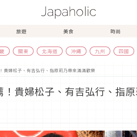
旅遊
美食
時尚
畿
關東
北海道
沖繩
九州
四國
日綜推薦！貴婦松子、有吉弘行、指原莉乃帶來滿滿歡樂
 日綜推薦！貴婦松子、有吉弘行、