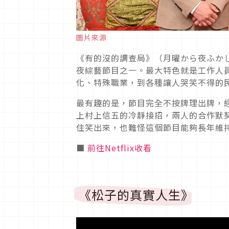
圖片來源
《有的沒的調查局》（月曜から夜ふか
夜綜藝節目之一。最大特色就是工作人
化、特殊職業，到各種讓人哭笑不得的
最有趣的是，節目完全不按牌理出牌，
上村上信五的冷靜接招，兩人的合作默
住笑出來，也難怪這個節目能夠長年維
■
前往Netflix收看
《松子的真實人生》