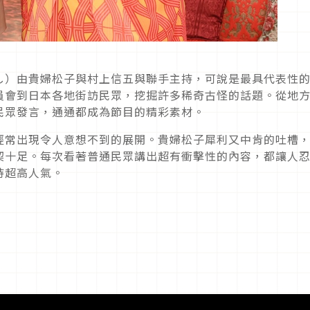
し）由貴婦松子與村上信五與聯手主持，可說是最具代表性
員會到日本各地街訪民眾，挖掘許多稀奇古怪的話題。從地
民眾發言，通通都成為節目的精彩素材。
經常出現令人意想不到的展開。貴婦松子犀利又中肯的吐槽
契十足。每次看著普通民眾講出超有衝擊性的內容，都讓人
持超高人氣。