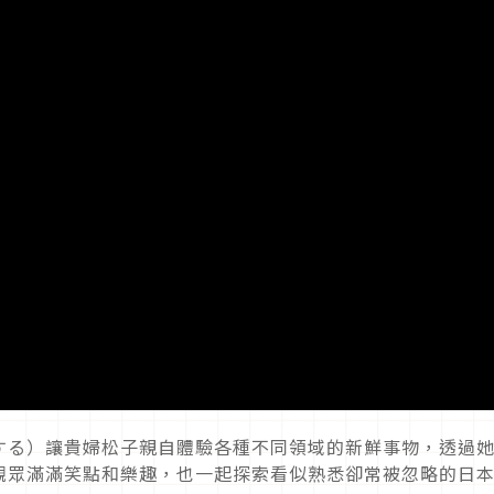
する）讓貴婦松子親自體驗各種不同領域的新鮮事物，透過
觀眾滿滿笑點和樂趣，也一起探索看似熟悉卻常被忽略的日