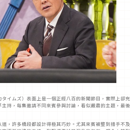
力タイムズ）表面上是一個正經八百的新聞節目，實際上卻
平主持，每集邀請不同來賓參與討論，看似嚴肅的主題，最
八道，許多橋段都設計得極其巧妙。尤其來賓被整到措手不