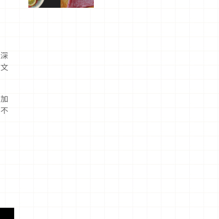
屬美食體
驗！
的深
方文
，加
忍不