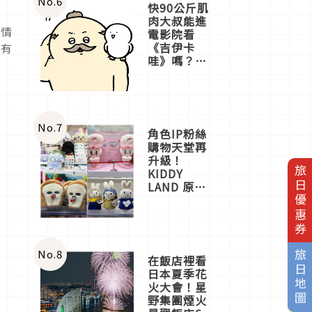
No.
6
快90公斤肌
肉大叔能進
人情
電影院看
《吉伊卡
級有
哇》嗎？日
本重金屬樂
團「打首」
會長與
nagano老師
一同給出了
No.
7
角色IP粉絲
答案
購物天堂再
升級！
旅日優惠券
KIDDY
LAND 原宿
店吉伊卡哇
迎客，新開
幕
OMOKADO
店3分即達
No.
8
旅日地圖
在飯店裡看
日本夏季花
火大會！星
野集團煙火