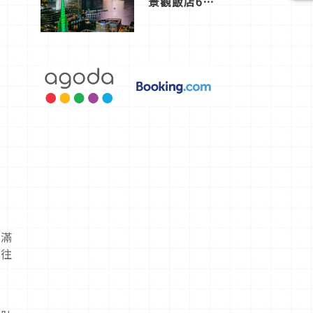
景觀飯店6
選，讓你不
用人擠人悠
閒欣賞
充滿
後往
及