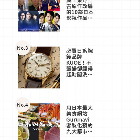
吾原作改編
的10部日本
影視作品推
薦
No.
3
必買日系腕
錶品牌
KUOE！不
張揚卻經得
起時間洗鍊
的經典之作
五選
No.
4
用日本最大
美食網站
Gurunavi
客製化預約
九大都市餐
廳，打造專