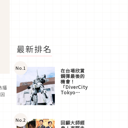
最新排名
No.
1
在台場欣賞
鋼彈最後的
機會！
「DiverCity
熱播
Tokyo
常因
Plaza」搭
船、購物、
美食及夜
景，一次全
體驗
No.
2
回顧大師經
典！東野圭