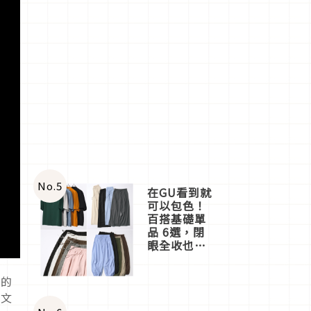
No.
5
在GU看到就
可以包色！
百搭基礎單
品 6選，閉
眼全收也不
心疼
她的
本文