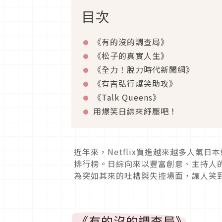
目次
《有的沒的調查局》
《松子的真實人生》
《全力！脫力時代新聞網》
《有吉弘行爆笑助攻》
《
Talk Queens
》
用爆笑日綜來紓壓吧！
近年來，
Netflix
買進越來越多人氣日本
排行榜。日綜向來以豐富創意、主持人
為突如其來的吐槽與失控場面，讓人笑
《有的沒的調查局》