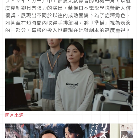
ブ・マイ・カー）中，飾演沉默寡言的司機一角，以極
度克制卻具有張力的演出，榮獲日本電影學院獎新人俳
優獎，展現出不同於以往的成熟面貌。為了詮釋角色，
她甚至在短時間內取得手排駕照，將「準備」視為表演
的一部分，這樣的投入也體現在她對劇本的高度重視。
圖片來源