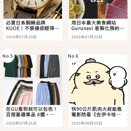
必買日系腕錶品牌
用日本最大美食網站
KUOE！不張揚卻經得起
Gurunavi 客製化預約九
時間洗鍊的經典之作五
大都市餐廳，打造專屬
2026年07月20日
2026年07月03日
選
美食體驗！
No.
5
No.
6
在GU看到就可以包色！
快90公斤肌肉大叔能進
百搭基礎單品 6選，閉
電影院看《吉伊卡哇》
眼全收也不心疼
嗎？日本重金屬樂團
2026年07月25日
2026年08月03日
「打首」會長與nagano
老師一同給出了答案