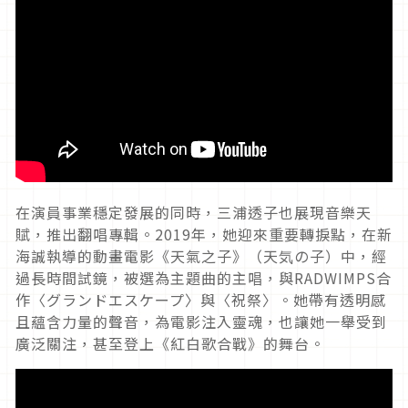
在演員事業穩定發展的同時，三浦透子也展現音樂天
賦，推出翻唱專輯。
2019
年，她迎來重要轉捩點，在新
海誠執導的動畫電影《天氣之子》（天気の子）中，經
過長時間試鏡，被選為主題曲的主唱，與
RADWIMPS
合
作〈グランドエスケープ〉與〈祝祭〉。她帶有透明感
且蘊含力量的聲音，為電影注入靈魂，也讓她一舉受到
廣泛關注，甚至登上《紅白歌合戰》的舞台。