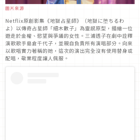
圖片來源
Netflix
原創影集《地獄占星師》（地獄に堕ちるわ
よ）以傳奇占星師「細木數子」為靈感原型，描繪一位
遊走於金權、慾望與爭議的女性。三浦透子在劇中詮釋
演歌歌手島倉千代子，並親自負責所有演唱部分。向來
以歌唱實力著稱的她，這次的演出完全沒有使用替身或
配唱，敬業程度讓人佩服。