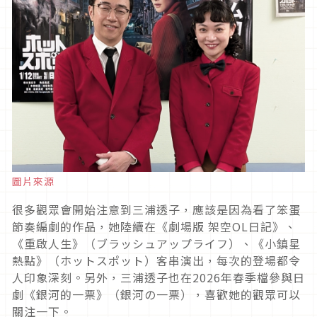
圖片來源
很多觀眾會開始注意到三浦透子，應該是因為看了笨蛋
節奏編劇的作品，她陸續在《劇場版 架空
OL
日記》、
《重啟人生》（ブラッシュアップライフ）、《小鎮星
熱點》（ホットスポット）客串演出，每次的登場都令
人印象深刻。另外，三浦透子也在
2026
年春季檔參與日
劇《銀河的一票》（銀河の一票），喜歡她的觀眾可以
關注一下。