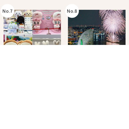
No.
7
No.
8
角色IP粉絲購物天堂再
在飯店裡看日本夏季花
升級！KIDDY LAND 原
火大會！星野集團煙火
宿店吉伊卡哇迎客，新
景觀飯店6選，讓你不用
2026年07月07日
2026年07月25日
開幕 OMOKADO 店3分
人擠人悠閒欣賞
即達
分類列表
首頁
美容保養