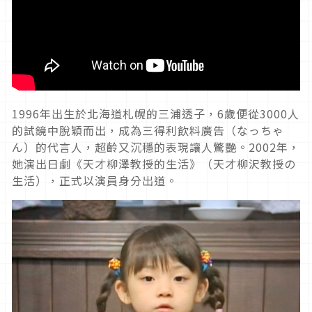
1996
年出生於北海道札幌的三浦透子，
6
歲便從
3000
人
的試鏡中脫穎而出，成為三得利飲料廣告（なっちゃ
ん）的代言人，超齡又沉穩的表現讓人驚艷。
2002
年，
她演出日劇《天才柳澤教授的生活》（天才柳沢教授の
生活），正式以演員身分出道。