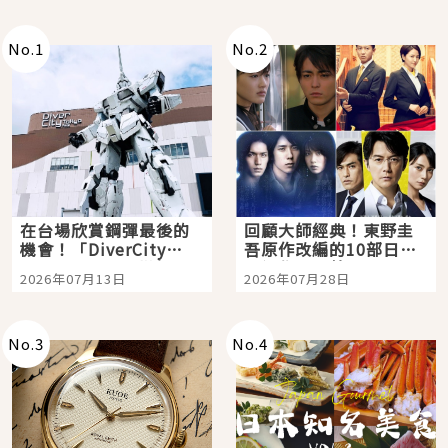
No.
1
No.
2
在台場欣賞鋼彈最後的
回顧大師經典！東野圭
機會！「DiverCity
吾原作改編的10部日本
Tokyo Plaza」搭船、
影視作品推薦
2026年07月13日
2026年07月28日
購物、美食及夜景，一
次全體驗
No.
3
No.
4