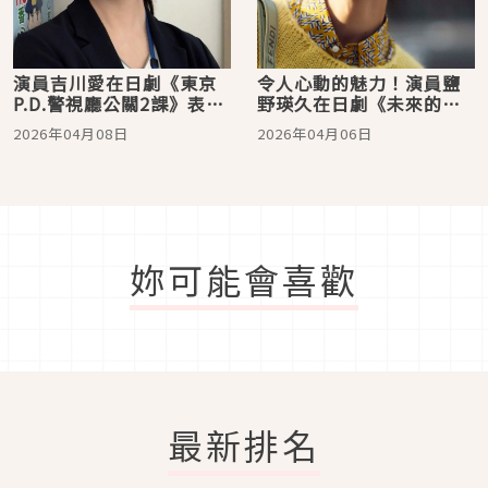
演員吉川愛在日劇《東京
令人心動的魅力！演員鹽
P.D.警視廳公關2課》表現
野瑛久在日劇《未來的兒
亮眼，與福士蒼汰組成最
子》化身「MA君」候選人
2026年04月08日
2026年04月06日
佳搭檔！
妳可能會喜歡
最新排名