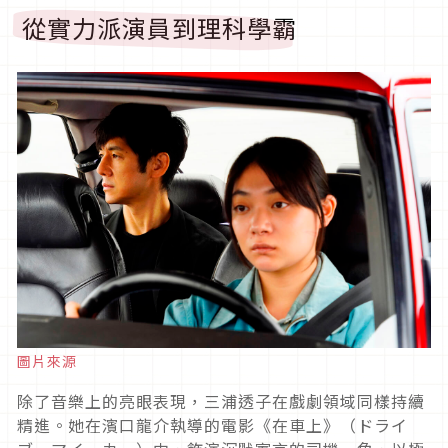
從實力派演員到理科學霸
圖片來源
除了音樂上的亮眼表現，三浦透子在戲劇領域同樣持續
精進。她在濱口龍介執導的電影《在車上》（ドライ