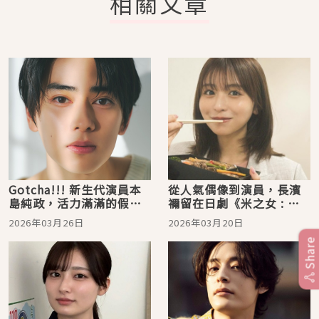
相關文章
Gotcha!!! 新生代演員本
從人氣偶像到演員，長濱
島純政，活力滿滿的假面
禰留在日劇《米之女 : 國
騎士，也是熱愛音樂的吉
稅局資料調查課》表現亮
2026年03月26日
2026年03月20日
他少年
眼！
Share