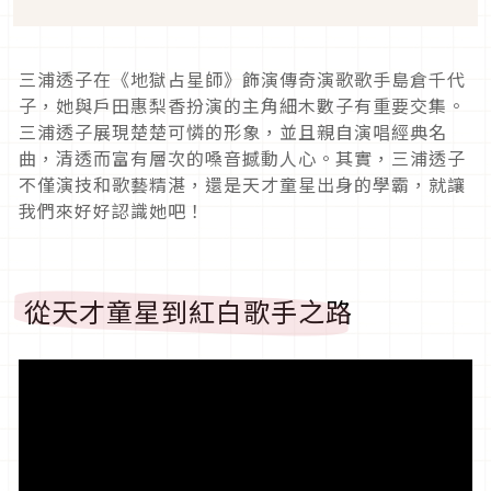
三浦透子在《地獄占星師》飾演傳奇演歌歌手島倉千代
子，她與戶田惠梨香扮演的主角細木數子有重要交集。
三浦透子展現楚楚可憐的形象，並且親自演唱經典名
曲，清透而富有層次的嗓音撼動人心。其實，三浦透子
不僅演技和歌藝精湛，還是天才童星出身的學霸，就讓
我們來好好認識她吧！
從天才童星到紅白歌手之路