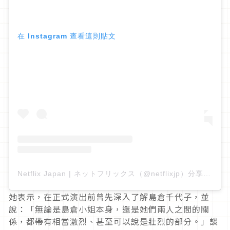
在 Instagram 查看這則貼文
Netflix Japan | ネットフリックス（@netflixjp）分享的貼文
她表示，在正式演出前曾先深入了解島倉千代子，並
說：「無論是島倉小姐本身，還是她們兩人之間的關
係，都帶有相當激烈、甚至可以說是壯烈的部分。」談