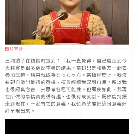
圖片來源
三浦透子在訪談時提到：「我一直覺得，自己能走到今
天其實是很多偶然重疊的結果。當初只是和朋友一起去
參加試鏡，結果就成為なっちゃん。某種程度上，我沒
有親自做出最初的選擇，這曾經讓我感到自卑。所以我
也很認真念書，去思考各種可能性。但即使如此，我現
在所做的事情真的很有趣，也很有成就感。既然能持續
走到現在，一定有它的意義，我也希望能把這份意義好
好呈現出來。」