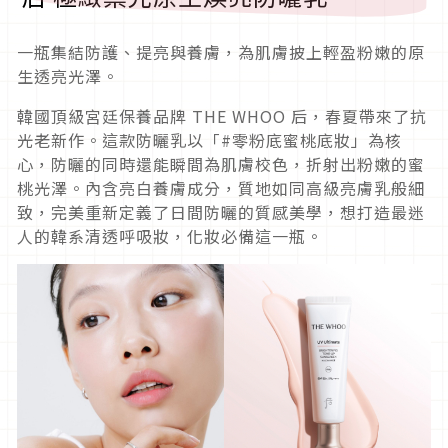
一瓶集結防護、提亮與養膚，為肌膚披上輕盈粉嫩的原
生透亮光澤。
韓國頂級宮廷保養品牌 THE WHOO 后，春夏帶來了抗
光老新作。這款防曬乳以「#零粉底蜜桃底妝」為核
心，防曬的同時還能瞬間為肌膚校色，折射出粉嫩的蜜
桃光澤。內含亮白養膚成分，質地如同高級亮膚乳般細
致，完美重新定義了日間防曬的質感美學，想打造最迷
人的韓系清透呼吸妝，化妝必備這一瓶。