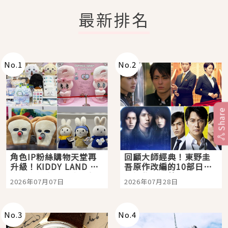
最新排名
No.
1
No.
2
Share
角色IP粉絲購物天堂再
回顧大師經典！東野圭
升級！KIDDY LAND 原
吾原作改編的10部日本
宿店吉伊卡哇迎客，新
影視作品推薦
2026年07月07日
2026年07月28日
開幕 OMOKADO 店3分
即達
No.
3
No.
4