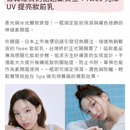
UV 提亮妝前乳
柔光與水光雙款齊發！一瓶搞定妝前保濕與膚色修飾的
神級素顏霜。
在韓國、日本上市後便迅速引發狂熱關注、接連熱銷斷
貨的 fwee 妝前乳，台灣終於正式開開賣了！這款產品
專為想簡化妝前步驟、追求天生好膚質的女孩設計。不
僅能大大提升後續底妝的服貼度、防止卡粉，單擦也能
作為素顏霜使用。一瓶即可搞定保濕、潤色與防曬，輕
鬆實現宛如在 Spa 做完保養般的裸肌效果。