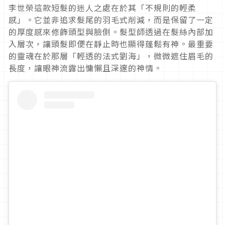
李世榮這款短髮的迷人之處在於其「不規則的輕柔
感」。它並非追求髮尾的羽毛式削減，而是保留了一定
的厚度感來修飾頭型與臉側。髮型師透過在髮絲內部加
入層次，讓頭髮即便在靜止時也顯得蓬鬆有神。最重要
的靈魂在於那層「輕透的法式劉海」，微微遮住眉毛的
長度，讓眼神流露出慵懶且深邃的神情。