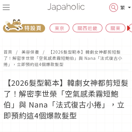
繁
東京
關西近畿
關東
首頁
美容保養
【2026髮型範本】韓劇女神都剪短髮
了！解密李世榮「空氣感柔霧短鮑伯」與 Nana「法式復古小
捲」，立即預約這4個爆款髮型
【2026髮型範本】韓劇女神都剪短髮
了！解密李世榮「空氣感柔霧短鮑
伯」與 Nana「法式復古小捲」，立
即預約這4個爆款髮型