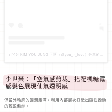
김유정 KIM YOU JUNG 🇰🇷（@you_r_love）分享的貼文
李世榮：「空氣感剪裁」搭配楓糖霧
感髮色展現仙氣透明感
保留外輪廓的圓潤飽滿，利用內部層次打造出隨性撥動
的輕盈髮絲。