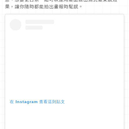
果，讓你隨時都能拍出畫報時髦感。
在 Instagram 查看這則貼文