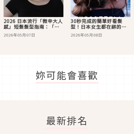
2026 日本流行「微辛大人
30秒完成的簡單好看髮
感」短髮髮型指南：「微
型！日本女生都在綁的
風鮑伯」最受歡迎、顯臉
「鬆弛感」低髮髻，不用
2026年05月07日
2026年05月08日
小又層次感十足
電捲棒也能營造溫柔仙氣
妳可能會喜歡
最新排名