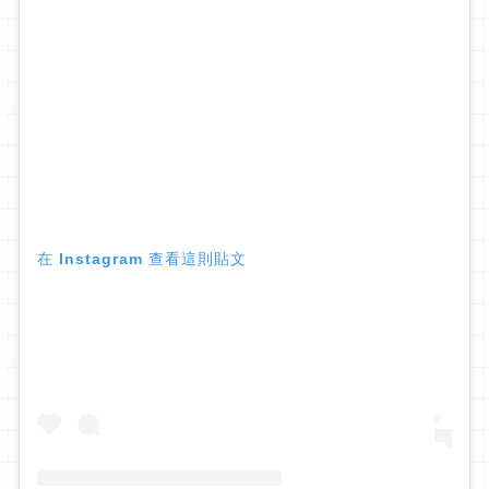
在 Instagram 查看這則貼文