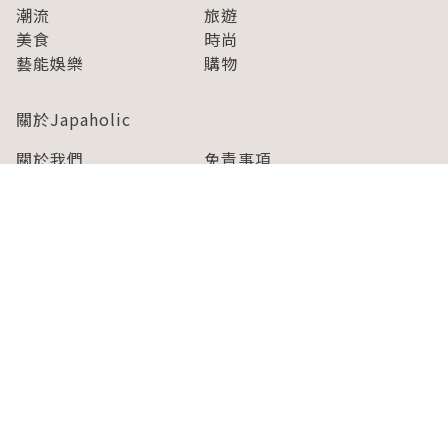
潮流
旅遊
美食
時尚
藝能娛樂
購物
關於Japaholic
關於我們
免責事項
寫手招募
Japaholic Girls招募
廣告、合作洽談
關鍵字列表
お問い合わせ
看看更多有關Japaholic！