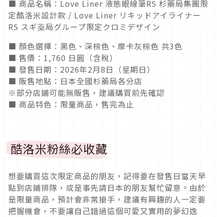
■ 商品名稱：Love Liner 液態眼線筆R5 杉藥局集團限
定酷洛米設計款 / Love Liner リキッドアイライナー
R5 スギ薬局グループ限定クロミデザイン
■ 顏色選擇：黑色、深棕色、摩卡灰棕色 共3色
■ 售價：1,760 日圓（含稅）
■ 發售日期：2026年2月8日（星期日）
■ 販售地點：日本全國杉藥局各分店
※部分店鋪可能無販售，建議購買前先確認
■ 商品特色：限量商品，售完為止
酷洛米粉絲必收藏
想要購買這次限定商品的朋友，記得要在發售日當天早
點到店鋪排隊，或是事先請日本的朋友幫忙留意。由於
是限量商品，預計會非常搶手，建議有興趣的人一定要
把握機會，不要讓自己錯過這個可愛又實用的夢幻逸