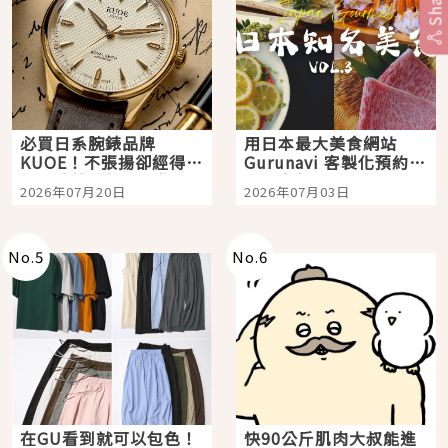
Share
必買日系腕錶品牌
用日本最大美食網站
KUOE！不張揚卻經得起
Gurunavi 客製化預約九
時間洗鍊的經典之作五
大都市餐廳，打造專屬
2026年07月20日
2026年07月03日
選
美食體驗！
No.
5
No.
6
在GU看到就可以包色！
快90公斤肌肉大叔能進