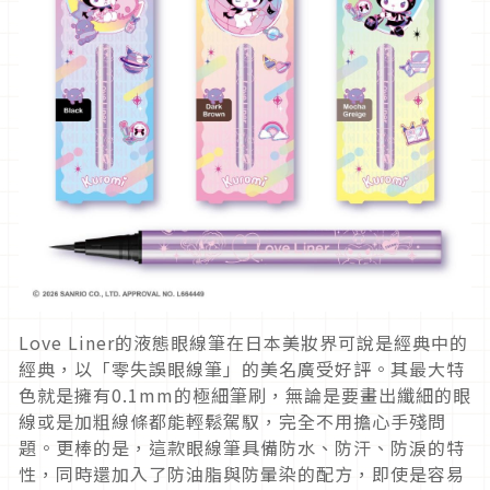
Love Liner的液態眼線筆在日本美妝界可說是經典中的
經典，以「零失誤眼線筆」的美名廣受好評。其最大特
色就是擁有0.1mm的極細筆刷，無論是要畫出纖細的眼
線或是加粗線條都能輕鬆駕馭，完全不用擔心手殘問
題。更棒的是，這款眼線筆具備防水、防汗、防淚的特
性，同時還加入了防油脂與防暈染的配方，即使是容易