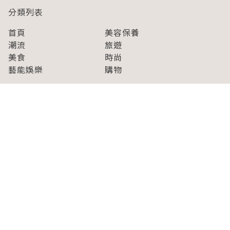
分類列表
首頁
美容保養
潮流
旅遊
美食
時尚
藝能娛樂
購物
關於Japaholic
關於我們
免責事項
寫手招募
Japaholic Girls招募
廣告、合作洽談
關鍵字列表
お問い合わせ