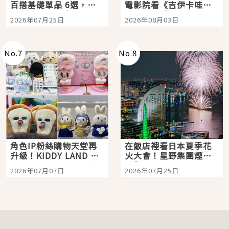
百搭基礎單品 6選，閉
電影院看《吉伊卡哇》
眼全收也不心疼
嗎？日本重金屬樂團
2026年07月25日
2026年08月03日
「打首」會長與nagano
老師一同給出了答案
No.
7
No.
8
角色IP粉絲購物天堂再
在飯店裡看日本夏季花
升級！KIDDY LAND 原
火大會！星野集團煙火
宿店吉伊卡哇迎客，新
景觀飯店6選，讓你不用
2026年07月07日
2026年07月25日
開幕 OMOKADO 店3分
人擠人悠閒欣賞
即達