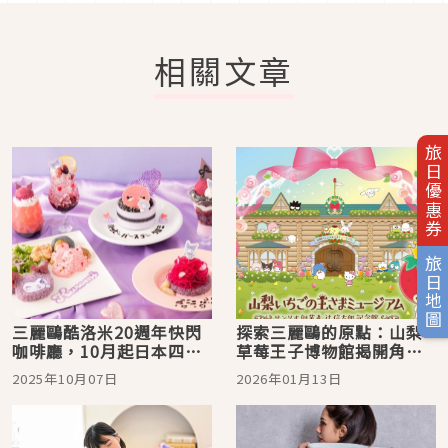
相關文章
旅日優惠券
旅日地圖
三麗鷗酷洛米20週年快閃
探索三麗鷗的原點：山梨
咖啡廳，10月起日本四大
草莓王子博物館揭開角色
城市限定夢幻登場！
誕生的祕密
2025年10月07日
2026年01月13日