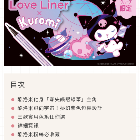
目次
酷洛米化身「零失誤眼線筆」主角
酷洛米飛向宇宙！夢幻紫色包裝設計
三款實用色系任你選
詳細資訊
酷洛米粉絲必收藏