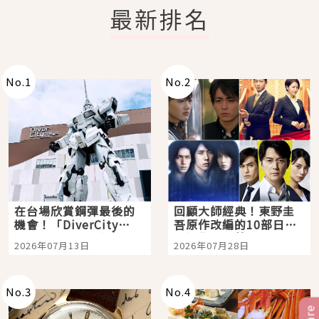
最新排名
No.
1
No.
2
在台場欣賞鋼彈最後的
回顧大師經典！東野圭
機會！「DiverCity
吾原作改編的10部日本
Tokyo Plaza」搭船、
影視作品推薦
2026年07月13日
2026年07月28日
購物、美食及夜景，一
次全體驗
No.
3
No.
4