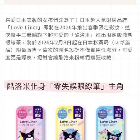
喜愛日本美妝的女孩們注意了！日本超人氣眼線品牌
「Love Liner」即將在2026年推出春季限定彩妝，這
次聯手三麗鷗旗下超可愛的「酷洛米」推出限定版液態
眼線筆，將於2026年2月8日起在日本杉藥局（スギ薬
局）限量販售。這次的聯名設計不僅實用性滿分，可愛
度更是爆表，絕對會讓酷洛米粉絲們瘋狂收藏！
酷洛米化身「零失誤眼線筆」主角