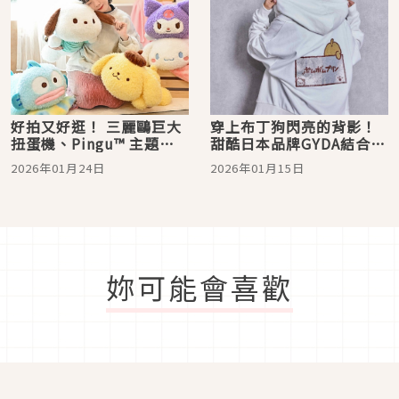
好拍又好逛！ 三麗鷗巨大
穿上布丁狗閃亮的背影！
扭蛋機、Pingu™ 主題展
甜酷日本品牌GYDA 結合三
開跑 KHTOY 新春變身嘉
麗鷗萌角色 推出躲貓貓連
2026年01月24日
2026年01月15日
義最萌走春首選
帽上衣
妳可能會喜歡