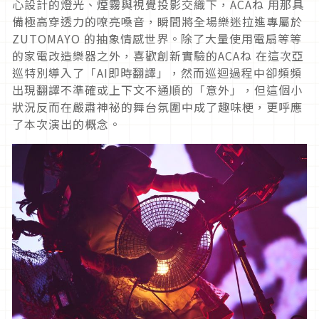
心設計的燈光、煙霧與視覺投影交織下，ACAね 用那具
備極高穿透力的嘹亮嗓音，瞬間將全場樂迷拉進專屬於
ZUTOMAYO 的抽象情感世界。
除了大量使用電扇等等
的家電改造樂器之外，喜歡創新實驗的ACAね 在這次亞
巡特別導入了「AI即時翻譯」，然而巡迴過程中卻頻頻
出現翻譯不準確或上下文不通順的「意外」，但這個小
狀況反而在嚴肅神祕的舞台氛圍中成了趣味梗，更呼應
了本次演出的概念。