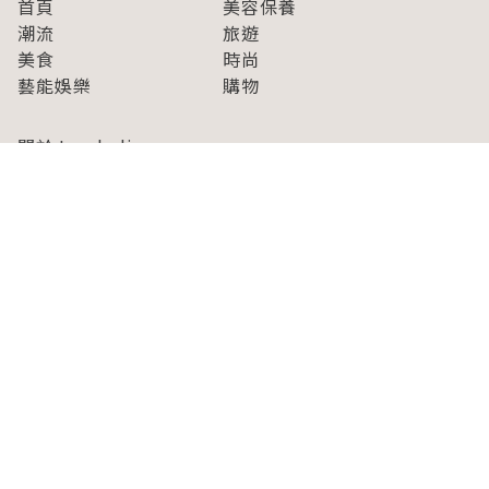
首頁
美容保養
潮流
旅遊
美食
時尚
藝能娛樂
購物
關於Japaholic
關於我們
免責事項
寫手招募
Japaholic Girls招募
廣告、合作洽談
關鍵字列表
お問い合わせ
看看更多有關Japaholic！