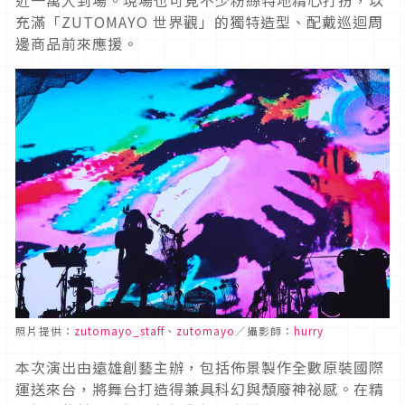
充滿「ZUTOMAYO 世界觀」的獨特造型、配戴巡迴周
邊商品前來應援。
照片提供：
zutomayo_staff
、
zutomay
o
／攝影師：
hurry
本次演出由遠雄創藝主辦，包括佈景製作全數原裝國際
運送來台，將舞台打造得兼具科幻與頹廢神祕感。在精