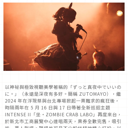
以神祕與極致視聽美學著稱的「ずっと真夜中でいいの
に。
」（永遠是深夜有多好。簡稱 ZUTOMAYO），繼
2024 年在浮現祭與台北專場掀起一票難求的瘋狂後，
時隔兩年在 5 月 16 日與 17 日帶著全新巡迴主題
INTENSE II「坐・ZOMBIE CRAB LABO」再度來台，
於新北市工商展覽中心連唱兩天，票券全數完售，吸引
近一萬人到場。現場也可見不少粉絲特地精心打扮，以