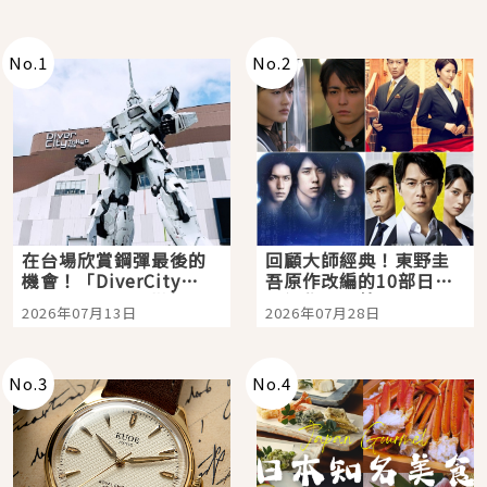
No.
1
No.
2
在台場欣賞鋼彈最後的
回顧大師經典！東野圭
機會！「DiverCity
吾原作改編的10部日本
Tokyo Plaza」搭船、
影視作品推薦
2026年07月13日
2026年07月28日
購物、美食及夜景，一
次全體驗
No.
3
No.
4