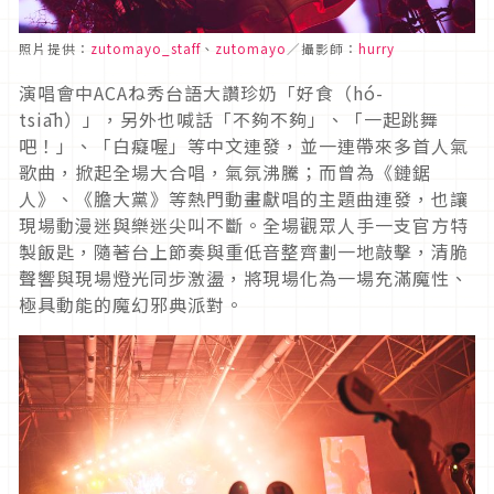
照片提供：
zutomayo_staff
、
zutomay
o
／攝影師：
hurry
演唱會中ACAね秀台語大讚珍奶「好食（hó-
tsiāh）」，另外也喊話「不夠不夠」、「一起跳舞
吧！」、「白癡喔」等中文連發，並一連帶來多首人氣
歌曲，掀起全場大合唱，氣氛沸騰；而曾為《鏈鋸
人》、《膽大黨》等熱門動畫獻唱的主題曲連發，也讓
現場動漫迷與樂迷尖叫不斷。
全場觀眾人手一支官方特
製飯匙，隨著台上節奏與重低音整齊劃一地敲擊，清脆
聲響與現場燈光同步激盪，將現場化為一場充滿魔性、
極具動能的魔幻邪典派對。