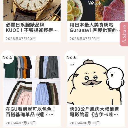
必買日系腕錶品牌
用日本最大美食網站
Share
KUOE！不張揚卻經得起
Gurunavi 客製化預約九
時間洗鍊的經典之作五
大都市餐廳，打造專屬
2026年07月20日
2026年07月03日
選
美食體驗！
No.
5
No.
6
在GU看到就可以包色！
快90公斤肌肉大叔能進
百搭基礎單品 6選，閉
電影院看《吉伊卡哇》
眼全收也不心疼
嗎？日本重金屬樂團
2026年07月25日
2026年08月03日
「打首」會長與nagano