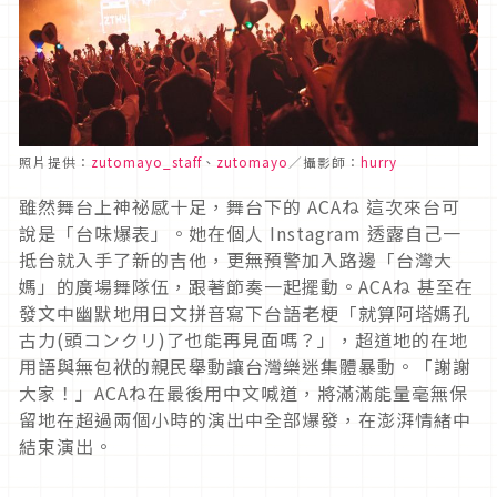
照片提供：
zutomayo_staff
、
zutomay
o
／攝影師：
hurry
雖然舞台上神祕感十足，舞台下的 ACAね 這次來台可
說是「台味爆表」。她在個人 Instagram 透露自己一
抵台就入手了新的吉他，更無預警加入路邊「台灣大
媽」的廣場舞隊伍，跟著節奏一起擺動。
ACAね 甚至在
發文中幽默地用日文拼音寫下台語老梗「就算阿塔媽孔
古力(頭コンクリ)了也能再見面嗎？」，超道地的在地
用語與無包袱的親民舉動讓台灣樂迷集體暴動。「謝謝
大家！」ACAね在最後用中文喊道，將滿滿能量毫無保
留地在超過兩個小時的演出中全部爆發，在澎湃情緒中
結束演出。