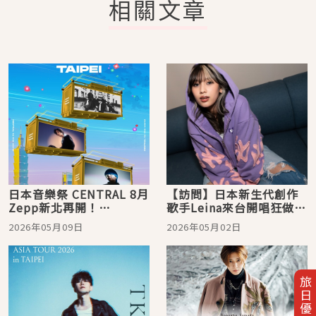
相關文章
日本音樂祭 CENTRAL 8月
【訪問】日本新生代創作
Zepp新北再開！
歌手Leina來台開唱狂做功
UVERworld、jo0ji、
課！為對發票學中文「想
2026年05月09日
2026年05月02日
yama 強勢陣容公開
中獎再回來」
旅日優惠券