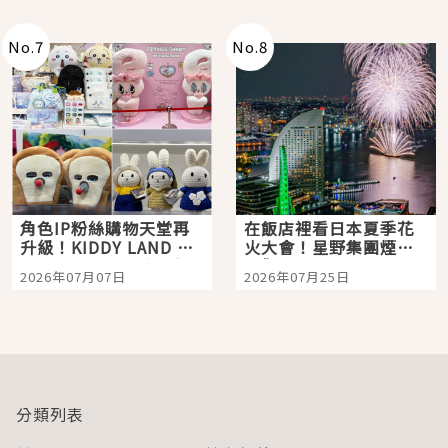
老師一同給出了答案
No.
7
No.
8
角色IP粉絲購物天堂再
在飯店裡看日本夏季花
升級！KIDDY LAND 原
火大會！星野集團煙火
宿店吉伊卡哇迎客，新
景觀飯店6選，讓你不用
2026年07月07日
2026年07月25日
開幕 OMOKADO 店3分
人擠人悠閒欣賞
即達
分類列表