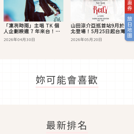
旅日地圖
「凜冽時雨」主唱 TK 個
山田涼介亞巡首站9月於台
人企劃睽違 7 年來台！
北登場！5月25日起台灣在
〈unravel〉等神曲將再度
住優先抽選，見證全新舞
2026年04月30日
2026年05月20日
震撼樂迷感官
台魅力
妳可能會喜歡
最新排名